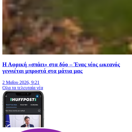
Η Αφρική «σπάει» στα δύο – Ένας νέος ωκεανός
γεννιέται μπροστά στα μάτια μας
2 Μαΐου 2026, 9:21
Oλα τα τελευταία νέα