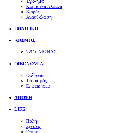
Έγκλημα
Κλιματική Αλλαγή
Καιρός
Ανακύκλωση
ΠΟΛΙΤΙΚΗ
ΚΟΣΜΟΣ
22ΟΣ ΑΙΩΝΑΣ
ΟΙΚΟΝΟΜΙΑ
Ενέργεια
Τουρισμός
Επιχειρήσεις
ΑΠΟΨΗ
LIFE
Πόλη
Σχέσεις
Γεύση