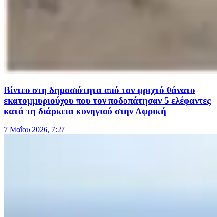
Βίντεο στη δημοσιότητα από τον φριχτό θάνατο
εκατομμυριούχου που τον ποδοπάτησαν 5 ελέφαντες
κατά τη διάρκεια κυνηγιού στην Αφρική
7 Μαΐου 2026, 7:27