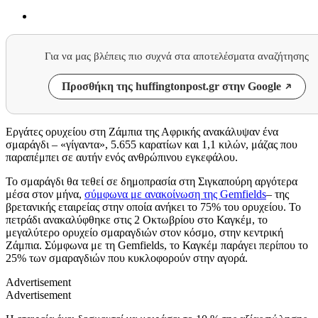
Για να μας βλέπεις πιο συχνά στα αποτελέσματα αναζήτησης
Προσθήκη της huffingtonpost.gr στην Google
Εργάτες ορυχείου στη Ζάμπια της Αφρικής ανακάλυψαν ένα
σμαράγδι – «γίγαντα», 5.655 καρατίων και
1,1
κιλών, μάζας που
παραπέμπει σε αυτήν ενός ανθρώπινου εγκεφάλου.
Το σμαράγδι θα τεθεί σε δημοπρασία στη Σιγκαπούρη αργότερα
μέσα στον μήνα,
σύμφωνα με ανακοίνωση της
Gemfields
– της
βρετανικής εταιρείας στην οποία ανήκει το 75% του ορυχείου. Το
πετράδι ανακαλύφθηκε στις 2 Οκτωβρίου στο Καγκέμ, το
μεγαλύτερο ορυχείο σμαραγδιών στον κόσμο, στην κεντρική
Ζάμπια. Σύμφωνα με τη
Gemfields,
το Καγκέμ παράγει περίπου το
25% των σμαραγδιών που κυκλοφορούν στην αγορά.
Advertisement
Advertisement