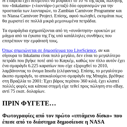
Η εταιρεία έχει δεσμευτεί να μοιράσει το 10 % της αξίας πώλησης
του «
Inkalamu
» («λιοντάρι») μεταξύ δύο οργανισμών για την
προστασία των λιονταριών, το
Zambian Carnivore Programme
και
το
Niassa Carnivore Project.
Επίσης, αφού πωληθεί, εκτιμάται πως
θα χωριστεί σε πολλά μικρά μεμονωμένα πετράδια.
Τα σμαράγδια σχηματίζονται από τη «συνάντηση» ορυκτών με
μάγμα από τα έγκατα της Γης υπό κατάλληλες συνθήκες που
επιτρέπουν την εμφάνισή τους.
Όπως σημειώνεται σε δημοσίευμα του
LiveScience
,
αν και
σίγουρα το
Inkalamu
είναι πολύ μεγάλο, δεν είναι το μεγαλύτερο
πετράδι που βγήκε ποτέ από το Καγκέμ, καθώς τον τίτλο αυτόν έχει
ένα σμαράγδι 6.225 καρατίων που είχε εξορυχθεί το 2010,
λαμβάνοντας το όνομα
Insofu (
ελέφαντας). Επίσης, το μεγαλύτερο
άκοπο σμαράγδι, το αποκαλούμενο σμαράγδι της Μπαχία, βρέθηκε
στη Βραζιλία το 2001: Έχει βάρος περίπου 360 κιλά, έχει κλαπεί
πολλές φορές και κάποια στιγμή είχε τεθεί προς πώληση στο
eBay,
αντί 75 εκατ. δολαρίων.
ΠΡΙΝ ΦΥΓΕΤΕ…
Φωτογραφίες από τον πρώτο «ιπτάμενο δίσκο» που
έπεσε από το διάστημα δημοσίευσε η NASA