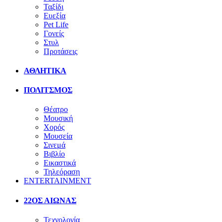
Ταξίδι
Ευεξία
Pet Life
Γονείς
Στυλ
Προτάσεις
ΑΘΛΗΤΙΚΑ
ΠΟΛΙΤΣΜΟΣ
Θέατρο
Μουσική
Χορός
Μουσεία
Σινεμά
Βιβλίο
Εικαστικά
Τηλεόραση
ENTERTAINMENT
22ΟΣ ΑΙΩΝΑΣ
Τεχνολογία