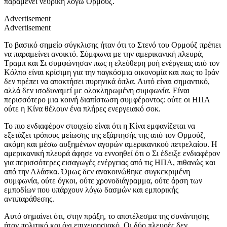
παραμένει νευρική λόγω Ορμούζ.
Advertisement
Advertisement
Το βασικό σημείο σύγκλισης ήταν ότι το Στενό του Ορμούζ πρέπει
να παραμείνει ανοικτό. Σύμφωνα με την αμερικανική πλευρά,
Τραμπ και Σι συμφώνησαν πως η ελεύθερη ροή ενέργειας από τον
Κόλπο είναι κρίσιμη για την παγκόσμια οικονομία και πως το Ιράν
δεν πρέπει να αποκτήσει πυρηνικά όπλα. Αυτό είναι σημαντικό,
αλλά δεν ισοδυναμεί με ολοκληρωμένη συμφωνία. Είναι
περισσότερο μια κοινή διαπίστωση συμφέροντος: ούτε οι ΗΠΑ
ούτε η Κίνα θέλουν ένα πλήρες ενεργειακό σοκ.
Το πιο ενδιαφέρον στοιχείο είναι ότι η Κίνα εμφανίζεται να
εξετάζει τρόπους μείωσης της εξάρτησής της από τον Ορμούζ,
ακόμη και μέσω αυξημένων αγορών αμερικανικού πετρελαίου. Η
αμερικανική πλευρά άφησε να εννοηθεί ότι ο Σι έδειξε ενδιαφέρον
για περισσότερες εισαγωγές ενέργειας από τις ΗΠΑ, πιθανώς και
από την Αλάσκα. Όμως δεν ανακοινώθηκε συγκεκριμένη
συμφωνία, ούτε όγκοι, ούτε χρονοδιάγραμμα, ούτε άρση των
εμποδίων που υπάρχουν λόγω δασμών και εμπορικής
αντιπαράθεσης.
Αυτό σημαίνει ότι, στην πράξη, το αποτέλεσμα της συνάντησης
ήταν πολιτικό και όχι επιχειρησιακό. Οι δύο πλευρές δεν