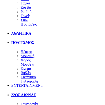
Ταξίδι
Ευεξία
Pet Life
Γονείς
Στυλ
Προτάσεις
ΑΘΛΗΤΙΚΑ
ΠΟΛΙΤΣΜΟΣ
Θέατρο
Μουσική
Χορός
Μουσεία
Σινεμά
Βιβλίο
Εικαστικά
Τηλεόραση
ENTERTAINMENT
22ΟΣ ΑΙΩΝΑΣ
Τεχνολογία