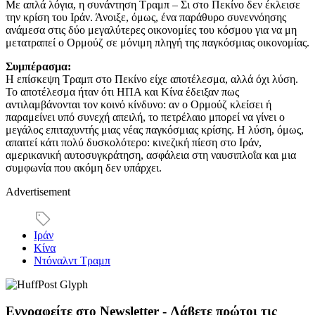
Με απλά λόγια, η συνάντηση Τραμπ – Σι στο Πεκίνο δεν έκλεισε
την κρίση του Ιράν. Άνοιξε, όμως, ένα παράθυρο συνεννόησης
ανάμεσα στις δύο μεγαλύτερες οικονομίες του κόσμου για να μη
μετατραπεί ο Ορμούζ σε μόνιμη πληγή της παγκόσμιας οικονομίας.
Συμπέρασμα:
Η επίσκεψη Τραμπ στο Πεκίνο είχε αποτέλεσμα, αλλά όχι λύση.
Το αποτέλεσμα ήταν ότι ΗΠΑ και Κίνα έδειξαν πως
αντιλαμβάνονται τον κοινό κίνδυνο: αν ο Ορμούζ κλείσει ή
παραμείνει υπό συνεχή απειλή, το πετρέλαιο μπορεί να γίνει ο
μεγάλος επιταχυντής μιας νέας παγκόσμιας κρίσης. Η λύση, όμως,
απαιτεί κάτι πολύ δυσκολότερο: κινεζική πίεση στο Ιράν,
αμερικανική αυτοσυγκράτηση, ασφάλεια στη ναυσιπλοΐα και μια
συμφωνία που ακόμη δεν υπάρχει.
Advertisement
Ιράν
Κίνα
Ντόναλντ Τραμπ
Εγγραφείτε στο Newsletter - Λάβετε πρώτοι τις