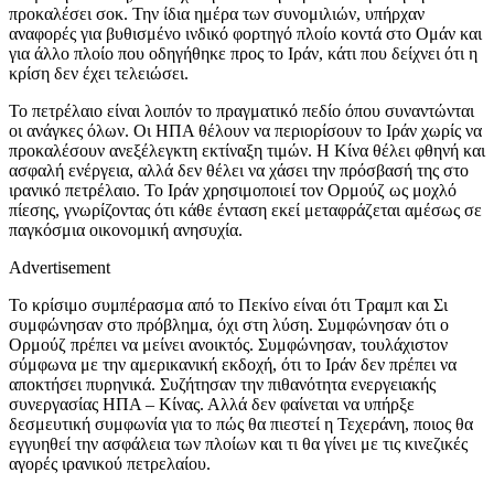
προκαλέσει σοκ. Την ίδια ημέρα των συνομιλιών, υπήρχαν
αναφορές για βυθισμένο ινδικό φορτηγό πλοίο κοντά στο Ομάν και
για άλλο πλοίο που οδηγήθηκε προς το Ιράν, κάτι που δείχνει ότι η
κρίση δεν έχει τελειώσει.
Το πετρέλαιο είναι λοιπόν το πραγματικό πεδίο όπου συναντώνται
οι ανάγκες όλων. Οι ΗΠΑ θέλουν να περιορίσουν το Ιράν χωρίς να
προκαλέσουν ανεξέλεγκτη εκτίναξη τιμών. Η Κίνα θέλει φθηνή και
ασφαλή ενέργεια, αλλά δεν θέλει να χάσει την πρόσβασή της στο
ιρανικό πετρέλαιο. Το Ιράν χρησιμοποιεί τον Ορμούζ ως μοχλό
πίεσης, γνωρίζοντας ότι κάθε ένταση εκεί μεταφράζεται αμέσως σε
παγκόσμια οικονομική ανησυχία.
Advertisement
Το κρίσιμο συμπέρασμα από το Πεκίνο είναι ότι Τραμπ και Σι
συμφώνησαν στο πρόβλημα, όχι στη λύση. Συμφώνησαν ότι ο
Ορμούζ πρέπει να μείνει ανοικτός. Συμφώνησαν, τουλάχιστον
σύμφωνα με την αμερικανική εκδοχή, ότι το Ιράν δεν πρέπει να
αποκτήσει πυρηνικά. Συζήτησαν την πιθανότητα ενεργειακής
συνεργασίας ΗΠΑ – Κίνας. Αλλά δεν φαίνεται να υπήρξε
δεσμευτική συμφωνία για το πώς θα πιεστεί η Τεχεράνη, ποιος θα
εγγυηθεί την ασφάλεια των πλοίων και τι θα γίνει με τις κινεζικές
αγορές ιρανικού πετρελαίου.