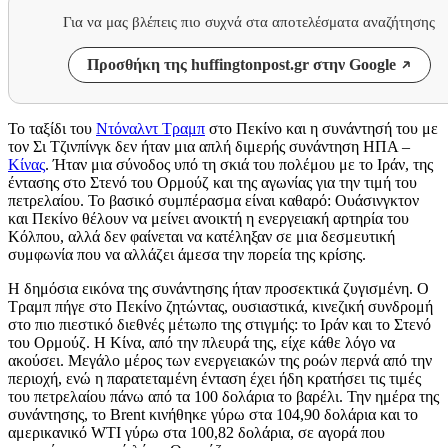
Για να μας βλέπεις πιο συχνά στα αποτελέσματα αναζήτησης
Προσθήκη της huffingtonpost.gr στην Google
Το ταξίδι του
Ντόναλντ Τραμπ
στο Πεκίνο και η συνάντησή του με
τον Σι Τζινπίνγκ δεν ήταν μια απλή διμερής συνάντηση ΗΠΑ –
Κίνας
. Ήταν μια σύνοδος υπό τη σκιά του πολέμου με το Ιράν, της
έντασης στο Στενό του Ορμούζ και της αγωνίας για την τιμή του
πετρελαίου. Το βασικό συμπέρασμα είναι καθαρό: Ουάσινγκτον
και Πεκίνο θέλουν να μείνει ανοικτή η ενεργειακή αρτηρία του
Κόλπου, αλλά δεν φαίνεται να κατέληξαν σε μια δεσμευτική
συμφωνία που να αλλάζει άμεσα την πορεία της κρίσης.
Η δημόσια εικόνα της συνάντησης ήταν προσεκτικά ζυγισμένη. Ο
Τραμπ πήγε στο Πεκίνο ζητώντας, ουσιαστικά, κινεζική συνδρομή
στο πιο πιεστικό διεθνές μέτωπο της στιγμής: το Ιράν και το Στενό
του Ορμούζ. Η Κίνα, από την πλευρά της, είχε κάθε λόγο να
ακούσει. Μεγάλο μέρος των ενεργειακών της ροών περνά από την
περιοχή, ενώ η παρατεταμένη ένταση έχει ήδη κρατήσει τις τιμές
του πετρελαίου πάνω από τα 100 δολάρια το βαρέλι. Την ημέρα της
συνάντησης, το Brent κινήθηκε γύρω στα 104,90 δολάρια και το
αμερικανικό WTI γύρω στα 100,82 δολάρια, σε αγορά που