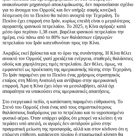
ανακοίνωσαν μηχανισμό αποκλιμάκωσης, δεν παρουσίασαν σχέδιο
για το άνοιγμα του Ορμούζ και δεν υπήρξε σαφής κινεζική
δέσμευση ότι το Πεκίνο θα πιέσει ανοιχτά την Τεχεράνη. Το
Πεκίνο έχει επιρροή στο Ιράν, κυρίως επειδή είναι ο μεγαλύτερος
αγοραστής ιρανικού πετρελαίου. Το 2025, η Κίνα αγόραζε κατά
μέσο όρο περίπου 1,38 εκατ. βαρέλια ιρανικού πετρελαίου την
ημέρα, ενώ πάνω από το 80% των θαλάσσιων εξαγωγών
πετρελαίου του Ιράν κατευθυνόταν προς την Κίνα.
Ακριβώς εκεί βρίσκεται και το όριο της συνάντησης. Η Κίνα θέλει
ανοικτό τον Ορμούζ γιατί χρειάζεται ενέργεια, σταθερές θαλάσσιες
οδούς και χαμηλότερες τιμές πετρελαίου. Δεν θέλει, όμως, να
εμφανιστεί ως προέκταση της αμερικανικής πίεσης στην Τεχεράνη.
Το Ιράν παραμένει για το Πεκίνο ένας χρήσιμος στρατηγικός
εταίρος στη Μέση Ανατολή και αντίβαρο στην αμερικανική
επιρροή. Άρα η Κίνα έχει λόγο να μεσολαβήσει, αλλά όχι
απαραίτητα να υπακούσει στις αμερικανικές απαιτήσεις.
Στο ενεργειακό πεδίο, η κατάσταση παραμένει εύθραυστη. Το
Στενό του Ορμούζ είναι ένας από τους σημαντικότερους
θαλάσσιους διαδρόμους για το πετρέλαιο και το υγροποιημένο
φυσικό αέριο. Όταν υπάρχει φόβος ότι μπορεί να κλείσει ή να
περάσει υπό απειλή, οι αγορές δεν αντιδρούν μόνο στην
πραγματική μείωση της προσφοράς, αλλά και στον κίνδυνο ότι η
επόμενη επίθεση, κατάσχεση πλοίου ή στρατιωτική κίνηση θα