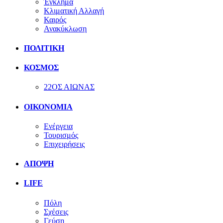
Έγκλημα
Κλιματική Αλλαγή
Καιρός
Ανακύκλωση
ΠΟΛΙΤΙΚΗ
ΚΟΣΜΟΣ
22ΟΣ ΑΙΩΝΑΣ
ΟΙΚΟΝΟΜΙΑ
Ενέργεια
Τουρισμός
Επιχειρήσεις
ΑΠΟΨΗ
LIFE
Πόλη
Σχέσεις
Γεύση