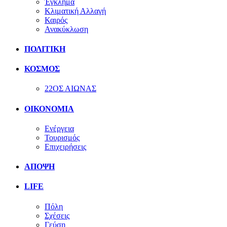
Έγκλημα
Κλιματική Αλλαγή
Καιρός
Ανακύκλωση
ΠΟΛΙΤΙΚΗ
ΚΟΣΜΟΣ
22ΟΣ ΑΙΩΝΑΣ
ΟΙΚΟΝΟΜΙΑ
Ενέργεια
Τουρισμός
Επιχειρήσεις
ΑΠΟΨΗ
LIFE
Πόλη
Σχέσεις
Γεύση