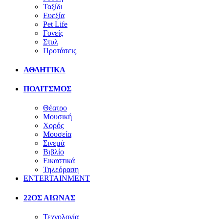
Ταξίδι
Ευεξία
Pet Life
Γονείς
Στυλ
Προτάσεις
ΑΘΛΗΤΙΚΑ
ΠΟΛΙΤΣΜΟΣ
Θέατρο
Μουσική
Χορός
Μουσεία
Σινεμά
Βιβλίο
Εικαστικά
Τηλεόραση
ENTERTAINMENT
22ΟΣ ΑΙΩΝΑΣ
Τεχνολογία