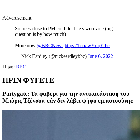
Advertisement
Sources close to PM confident he’s won vote (big
question is by how much)
More now
@BBCNews
https://t.co/iwYrtqElPc
— Nick Eardley (@nickeardleybbc)
June 6, 2022
Πηγή:
BBC
ΠΡΙΝ ΦΥΓΕΤΕ
Partygate: Τα φαβορί για την αντικατάσταση του
Μπόρις Τζόνσον, εάν δεν λάβει ψήφο εμπιστοσύνης