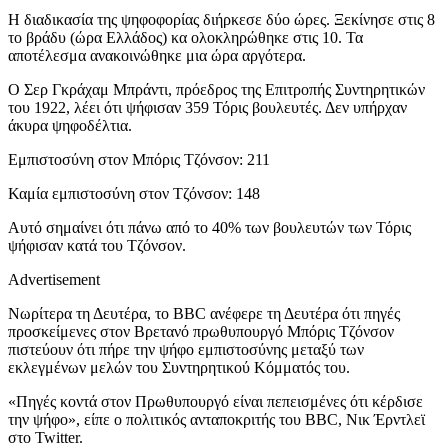
Η διαδικασία της ψηφοφορίας διήρκεσε δύο ώρες. Ξεκίνησε στις 8
το βράδυ (ώρα Ελλάδος) κα ολοκληρώθηκε στις 10. Τα
αποτέλεσμα ανακοινώθηκε μια ώρα αργότερα.
Ο Σερ Γκράχαμ Μπράντι, πρόεδρος της Επιτροπής Συντηρητικών
του 1922, λέει ότι ψήφισαν 359 Τόρις βουλευτές. Δεν υπήρχαν
άκυρα ψηφοδέλτια.
Εμπιστοσύνη στον Μπόρις Τζόνσον: 211
Καμία εμπιστοσύνη στον Τζόνσον: 148
Αυτό σημαίνει ότι πάνω από το 40% των βουλευτών των Τόρις
ψήφισαν κατά του Τζόνσον.
Advertisement
Νωρίτερα τη Δευτέρα, το BBC ανέφερε τη Δευτέρα ότι πηγές
προσκείμενες στον Βρετανό πρωθυπουργό Μπόρις Τζόνσον
πιστεύουν ότι πήρε την ψήφο εμπιστοσύνης μεταξύ των
εκλεγμένων μελών του Συντηρητικού Κόμματός του.
«Πηγές κοντά στον Πρωθυπουργό είναι πεπεισμένες ότι κέρδισε
την ψήφο», είπε ο πολιτικός ανταποκριτής του BBC, Νικ Έρντλεϊ
στο Twitter.