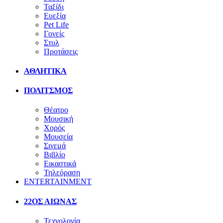
Ταξίδι
Ευεξία
Pet Life
Γονείς
Στυλ
Προτάσεις
ΑΘΛΗΤΙΚΑ
ΠΟΛΙΤΣΜΟΣ
Θέατρο
Μουσική
Χορός
Μουσεία
Σινεμά
Βιβλίο
Εικαστικά
Τηλεόραση
ENTERTAINMENT
22ΟΣ ΑΙΩΝΑΣ
Τεχνολογία