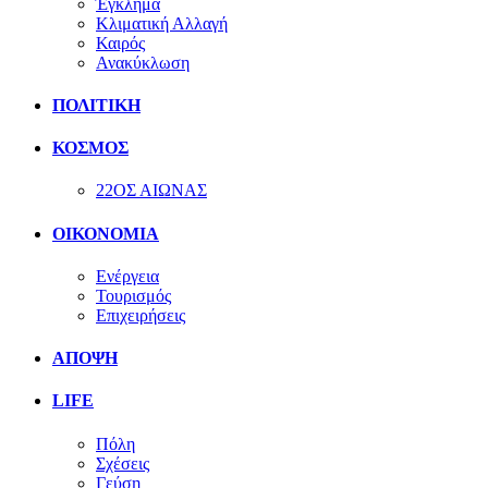
Έγκλημα
Κλιματική Αλλαγή
Καιρός
Ανακύκλωση
ΠΟΛΙΤΙΚΗ
ΚΟΣΜΟΣ
22ΟΣ ΑΙΩΝΑΣ
ΟΙΚΟΝΟΜΙΑ
Ενέργεια
Τουρισμός
Επιχειρήσεις
ΑΠΟΨΗ
LIFE
Πόλη
Σχέσεις
Γεύση