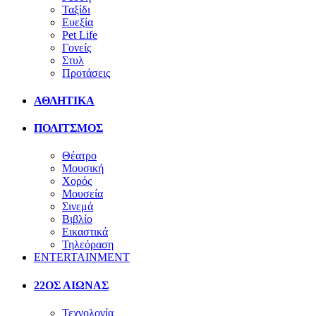
Ταξίδι
Ευεξία
Pet Life
Γονείς
Στυλ
Προτάσεις
ΑΘΛΗΤΙΚΑ
ΠΟΛΙΤΣΜΟΣ
Θέατρο
Μουσική
Χορός
Μουσεία
Σινεμά
Βιβλίο
Εικαστικά
Τηλεόραση
ENTERTAINMENT
22ΟΣ ΑΙΩΝΑΣ
Τεχνολογία