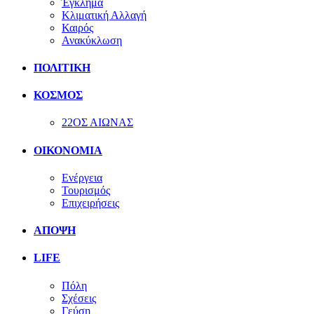
Έγκλημα
Κλιματική Αλλαγή
Καιρός
Ανακύκλωση
ΠΟΛΙΤΙΚΗ
ΚΟΣΜΟΣ
22ΟΣ ΑΙΩΝΑΣ
ΟΙΚΟΝΟΜΙΑ
Ενέργεια
Τουρισμός
Επιχειρήσεις
ΑΠΟΨΗ
LIFE
Πόλη
Σχέσεις
Γεύση