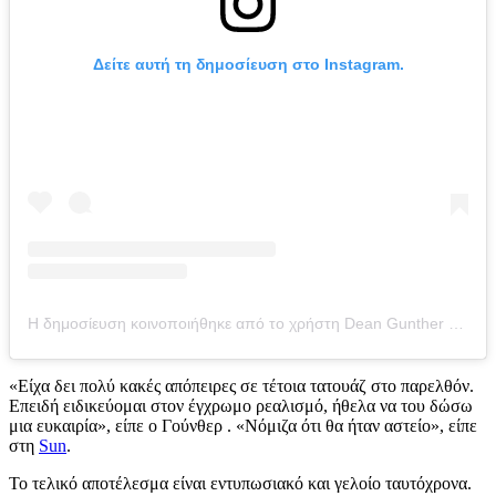
Δείτε αυτή τη δημοσίευση στο Instagram.
Η δημοσίευση κοινοποιήθηκε από το χρήστη Dean Gunther (@dean.gunther)
«Είχα δει πολύ κακές απόπειρες σε τέτοια τατουάζ στο παρελθόν.
Επειδή ειδικεύομαι στον έγχρωμο ρεαλισμό, ήθελα να του δώσω
μια ευκαιρία», είπε ο Γούνθερ . «Νόμιζα ότι θα ήταν αστείο», είπε
στη
Sun
.
Το τελικό αποτέλεσμα είναι εντυπωσιακό και γελοίο ταυτόχρονα.