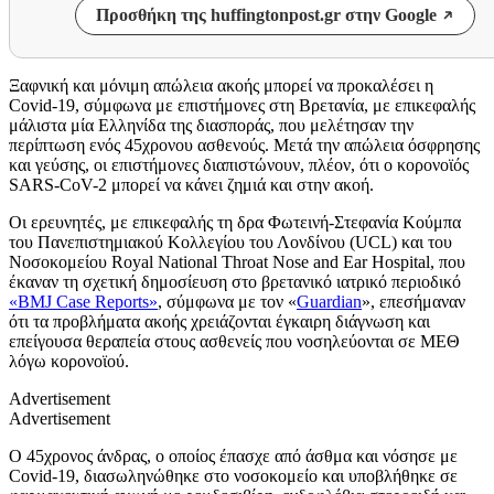
Προσθήκη της huffingtonpost.gr στην Google
Ξαφνική και μόνιμη απώλεια ακοής μπορεί να προκαλέσει η
Covid-19, σύμφωνα με επιστήμονες στη Βρετανία, με επικεφαλής
μάλιστα μία Ελληνίδα της διασποράς, που μελέτησαν την
περίπτωση ενός 45χρονου ασθενούς. Μετά την απώλεια όσφρησης
και γεύσης, οι επιστήμονες διαπιστώνουν, πλέον, ότι ο κορονοϊός
SARS-CoV-2 μπορεί να κάνει ζημιά και στην ακοή.
Οι ερευνητές, με επικεφαλής τη δρα Φωτεινή-Στεφανία Κούμπα
του Πανεπιστημιακού Κολλεγίου του Λονδίνου (UCL) και του
Νοσοκομείου Royal National Throat Nose and Ear Hospital, που
έκαναν τη σχετική δημοσίευση στο βρετανικό ιατρικό περιοδικό
«BMJ Case Reports»
, σύμφωνα με τον «
Guardian
», επεσήμαναν
ότι τα προβλήματα ακοής χρειάζονται έγκαιρη διάγνωση και
επείγουσα θεραπεία στους ασθενείς που νοσηλεύονται σε ΜΕΘ
λόγω κορονοϊού.
Advertisement
Advertisement
Ο 45χρονος άνδρας, ο οποίος έπασχε από άσθμα και νόσησε με
Covid-19, διασωληνώθηκε στο νοσοκομείο και υποβλήθηκε σε