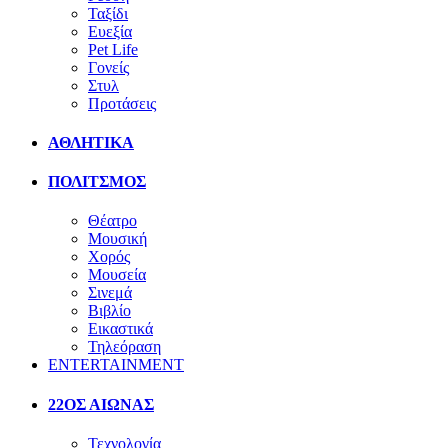
Ταξίδι
Ευεξία
Pet Life
Γονείς
Στυλ
Προτάσεις
ΑΘΛΗΤΙΚΑ
ΠΟΛΙΤΣΜΟΣ
Θέατρο
Μουσική
Χορός
Μουσεία
Σινεμά
Βιβλίο
Εικαστικά
Τηλεόραση
ENTERTAINMENT
22ΟΣ ΑΙΩΝΑΣ
Τεχνολογία