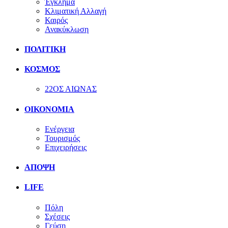
Έγκλημα
Κλιματική Αλλαγή
Καιρός
Ανακύκλωση
ΠΟΛΙΤΙΚΗ
ΚΟΣΜΟΣ
22ΟΣ ΑΙΩΝΑΣ
ΟΙΚΟΝΟΜΙΑ
Ενέργεια
Τουρισμός
Επιχειρήσεις
ΑΠΟΨΗ
LIFE
Πόλη
Σχέσεις
Γεύση