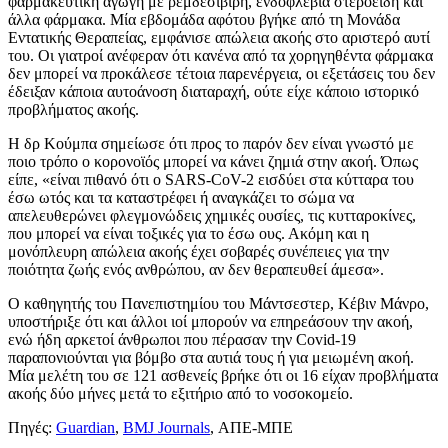
φαρμακευτική αγωγή με ρεμδεσιβίρη, ενδοφλέβια στεροειδή και
άλλα φάρμακα. Μία εβδομάδα αφότου βγήκε από τη Μονάδα
Εντατικής Θεραπείας, εμφάνισε απώλεια ακοής στο αριστερό αυτί
του. Οι γιατροί ανέφεραν ότι κανένα από τα χορηγηθέντα φάρμακα
δεν μπορεί να προκάλεσε τέτοια παρενέργεια, οι εξετάσεις του δεν
έδειξαν κάποια αυτοάνοση διαταραχή, ούτε είχε κάποιο ιστορικό
προβλήματος ακοής.
Η δρ Κούμπα σημείωσε ότι προς το παρόν δεν είναι γνωστό με
ποιο τρόπο ο κορονοϊός μπορεί να κάνει ζημιά στην ακοή. Όπως
είπε, «είναι πιθανό ότι ο SARS-CoV-2 εισδύει στα κύτταρα του
έσω ωτός και τα καταστρέφει ή αναγκάζει το σώμα να
απελευθερώνει φλεγμονώδεις χημικές ουσίες, τις κυτταροκίνες,
που μπορεί να είναι τοξικές για το έσω ους. Ακόμη και η
μονόπλευρη απώλεια ακοής έχει σοβαρές συνέπειες για την
ποιότητα ζωής ενός ανθρώπου, αν δεν θεραπευθεί άμεσα».
Ο καθηγητής του Πανεπιστημίου του Μάντσεστερ, Κέβιν Μάνρο,
υποστήριξε ότι και άλλοι ιοί μπορούν να επηρεάσουν την ακοή,
ενώ ήδη αρκετοί άνθρωποι που πέρασαν την Covid-19
παραπονιούνται για βόμβο στα αυτιά τους ή για μειωμένη ακοή.
Μία μελέτη του σε 121 ασθενείς βρήκε ότι οι 16 είχαν προβλήματα
ακοής δύο μήνες μετά το εξιτήριο από το νοσοκομείο.
Πηγές:
Guardian
,
BMJ Journals
, ΑΠΕ-ΜΠΕ