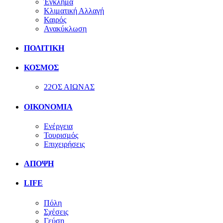
Έγκλημα
Κλιματική Αλλαγή
Καιρός
Ανακύκλωση
ΠΟΛΙΤΙΚΗ
ΚΟΣΜΟΣ
22ΟΣ ΑΙΩΝΑΣ
ΟΙΚΟΝΟΜΙΑ
Ενέργεια
Τουρισμός
Επιχειρήσεις
ΑΠΟΨΗ
LIFE
Πόλη
Σχέσεις
Γεύση