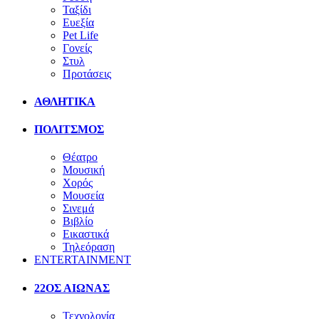
Ταξίδι
Ευεξία
Pet Life
Γονείς
Στυλ
Προτάσεις
ΑΘΛΗΤΙΚΑ
ΠΟΛΙΤΣΜΟΣ
Θέατρο
Μουσική
Χορός
Μουσεία
Σινεμά
Βιβλίο
Εικαστικά
Τηλεόραση
ENTERTAINMENT
22ΟΣ ΑΙΩΝΑΣ
Τεχνολογία