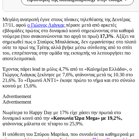
Μεγάλη ανατροπή έγινε στους πίνακες τηλεθέασης της Δευτέρας
17/11, αφού
ο Γιώργος Λιάγκας
πέρασε μετά από αρκετές
εβδομάδες πρώτος στο δυναμικό κοινό σημειώνοντας στα καθαρά
νούμερα (που ανακοινώνονται πιο αργά το πρωί)
17,3%
. Αξίζει να
σημειωθεί πως ο Σταύρος Μπαλάσκας, δεν εμφανίστηκε στο πλατό
ούτε το πρωί της Τρίτης αλλά βγήκε μέσω σύνδεσης από το σπίτι
του, επιτρέποντας στην ομάδα της εκπομπής να λειτουργήσει πιο
αποτελεσματικά.
Έχοντας πάρει lead in μόλις 4,7% από το «Καλημέρα Ελλάδα», ο
Γιώργος Λιάγκας ξεκίνησε με 7,6%, φτάνοντας μετά τις 10.30 στο
21,6%. Το «Πρωινό ΑΝΤ1» έκοψε πρώτο το νήμα και στο σύνολο
κοινού με 15,6%.
Advertisement
Advertisement
Νωρίτερα το Happy Day με 17% είχε χάσει την πρωτιά στο
δυναμικό κοινό από την
«Κοινωνία Ώρα Mega» με 19,2%,
φτάνοντας μάλιστα σε τέταρτο το 25,9%.
Η υπόθεση του Σπύρου Μαρτίκα, που συνοδεύεται καθημερινά με