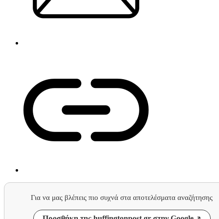
Για να μας βλέπεις πιο συχνά στα αποτελέσματα αναζήτησης
Προσθήκη της huffingtonpost.gr στην Google