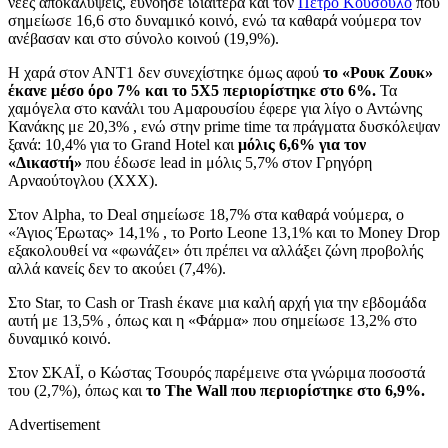
νέες αποκαλύψεις, ευνόησε ιδιαίτερα και τον
Πέτρο Κουσουλό
που
σημείωσε 16,6 στο δυναμικό κοινό, ενώ τα καθαρά νούμερα τον
ανέβασαν και στο σύνολο κοινού (19,9%).
Η χαρά στον ΑΝΤ1 δεν συνεχίστηκε όμως αφού
το «Ρουκ Ζουκ»
έκανε μέσο όρο 7% και το 5Χ5 περιορίστηκε στο 6%.
Τα
χαμόγελα στο κανάλι του Αμαρουσίου έφερε για λίγο ο Αντώνης
Κανάκης με 20,3% , ενώ στην prime time τα πράγματα δυσκόλεψαν
ξανά: 10,4% για το Grand Hotel και
μόλις 6,6% για τον
«Δικαστή»
που έδωσε lead in μόλις 5,7% στον Γρηγόρη
Αρναούτογλου (ΧΧΧ).
Στον Alpha, το Deal σημείωσε 18,7% στα καθαρά νούμερα, ο
«Άγιος Έρωτας» 14,1% , το Porto Leone 13,1% και το Money Drop
εξακολουθεί να «φωνάζει» ότι πρέπει να αλλάξει ζώνη προβολής
αλλά κανείς δεν το ακούει (7,4%).
Στο Star, το Cash or Trash έκανε μια καλή αρχή για την εβδομάδα
αυτή με 13,5% , όπως και η «Φάρμα» που σημείωσε 13,2% στο
δυναμικό κοινό.
Στον ΣΚΑΪ, ο Κώστας Τσουρός παρέμεινε στα γνώριμα ποσοστά
του (2,7%), όπως και
το The Wall που περιορίστηκε στο 6,9%.
Advertisement