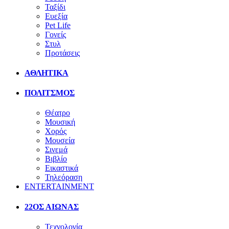
Ταξίδι
Ευεξία
Pet Life
Γονείς
Στυλ
Προτάσεις
ΑΘΛΗΤΙΚΑ
ΠΟΛΙΤΣΜΟΣ
Θέατρο
Μουσική
Χορός
Μουσεία
Σινεμά
Βιβλίο
Εικαστικά
Τηλεόραση
ENTERTAINMENT
22ΟΣ ΑΙΩΝΑΣ
Τεχνολογία