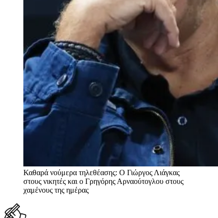
Καθαρά νούμερα τηλεθέασης: Ο Γιώργος Λιάγκας
στους νικητές και ο Γρηγόρης Αρναούτογλου στους
χαμένους της ημέρας