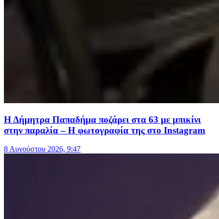
Η Δήμητρα Παπαδήμα ποζάρει στα 63 με μπικίνι
στην παραλία – Η φωτογραφία της στο Instagram
8 Αυγούστου 2026, 9:47