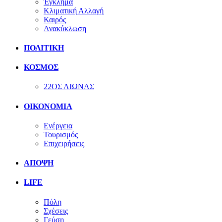
Έγκλημα
Κλιματική Αλλαγή
Καιρός
Ανακύκλωση
ΠΟΛΙΤΙΚΗ
ΚΟΣΜΟΣ
22ΟΣ ΑΙΩΝΑΣ
ΟΙΚΟΝΟΜΙΑ
Ενέργεια
Τουρισμός
Επιχειρήσεις
ΑΠΟΨΗ
LIFE
Πόλη
Σχέσεις
Γεύση