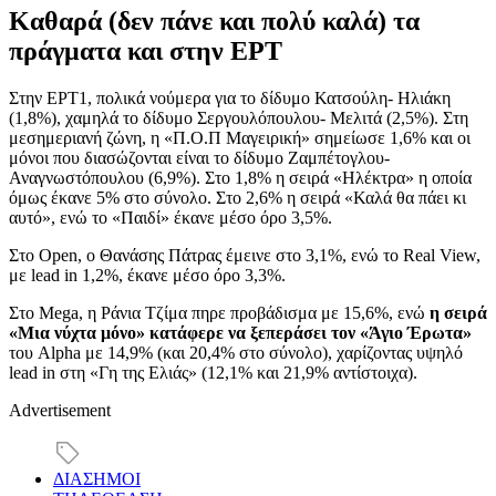
Καθαρά (δεν πάνε και πολύ καλά) τα
πράγματα και στην ΕΡΤ
Στην ΕΡΤ1, πολικά νούμερα για το δίδυμο Κατσούλη- Ηλιάκη
(1,8%), χαμηλά το δίδυμο Σεργουλόπουλου- Μελιτά (2,5%). Στη
μεσημεριανή ζώνη, η «Π.Ο.Π Μαγειρική» σημείωσε 1,6% και οι
μόνοι που διασώζονται είναι το δίδυμο Ζαμπέτογλου-
Αναγνωστόπουλου (6,9%). Στο 1,8% η σειρά «Ηλέκτρα» η οποία
όμως έκανε 5% στο σύνολο. Στο 2,6% η σειρά «Καλά θα πάει κι
αυτό», ενώ το «Παιδί» έκανε μέσο όρο 3,5%.
Στο Open, o Θανάσης Πάτρας έμεινε στο 3,1%, ενώ το Real View,
με lead in 1,2%, έκανε μέσο όρο 3,3%.
Στο Mega, η Ράνια Τζίμα πηρε προβάδισμα με 15,6%, ενώ
η σειρά
«Μια νύχτα μόνο» κατάφερε να ξεπεράσει τον «Άγιο Έρωτα»
του Alpha με 14,9% (και 20,4% στο σύνολο), χαρίζοντας υψηλό
lead in στη «Γη της Ελιάς» (12,1% και 21,9% αντίστοιχα).
Advertisement
ΔΙΑΣΗΜΟΙ