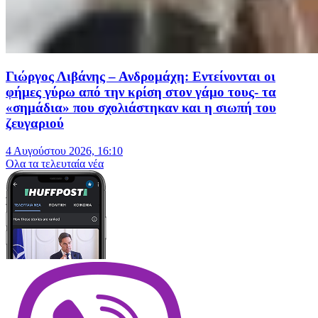
Γιώργος Λιβάνης – Ανδρομάχη: Εντείνονται οι
φήμες γύρω από την κρίση στον γάμο τους- τα
«σημάδια» που σχολιάστηκαν και η σιωπή του
ζευγαριού
4 Αυγούστου 2026, 16:10
Oλα τα τελευταία νέα