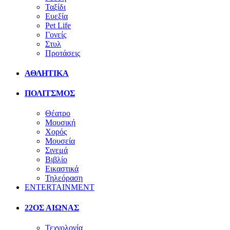
Ταξίδι
Ευεξία
Pet Life
Γονείς
Στυλ
Προτάσεις
ΑΘΛΗΤΙΚΑ
ΠΟΛΙΤΣΜΟΣ
Θέατρο
Μουσική
Χορός
Μουσεία
Σινεμά
Βιβλίο
Εικαστικά
Τηλεόραση
ENTERTAINMENT
22ΟΣ ΑΙΩΝΑΣ
Τεχνολογία