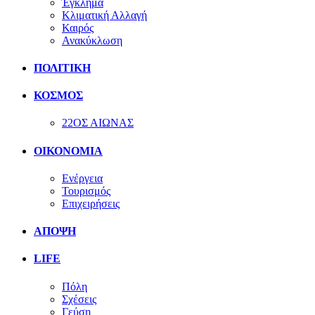
Έγκλημα
Κλιματική Αλλαγή
Καιρός
Ανακύκλωση
ΠΟΛΙΤΙΚΗ
ΚΟΣΜΟΣ
22ΟΣ ΑΙΩΝΑΣ
ΟΙΚΟΝΟΜΙΑ
Ενέργεια
Τουρισμός
Επιχειρήσεις
ΑΠΟΨΗ
LIFE
Πόλη
Σχέσεις
Γεύση