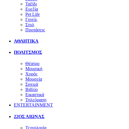
Ταξίδι
Ευεξία
Pet Life
Γονείς
Στυλ
Προτάσεις
ΑΘΛΗΤΙΚΑ
ΠΟΛΙΤΣΜΟΣ
Θέατρο
Μουσική
Χορός
Μουσεία
Σινεμά
Βιβλίο
Εικαστικά
Τηλεόραση
ENTERTAINMENT
22ΟΣ ΑΙΩΝΑΣ
Τεχνολογία