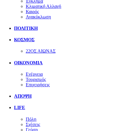
Έγκλημα
Κλιματική Αλλαγή
Καιρός
Ανακύκλωση
ΠΟΛΙΤΙΚΗ
ΚΟΣΜΟΣ
22ΟΣ ΑΙΩΝΑΣ
ΟΙΚΟΝΟΜΙΑ
Ενέργεια
Τουρισμός
Επιχειρήσεις
ΑΠΟΨΗ
LIFE
Πόλη
Σχέσεις
Γεύση