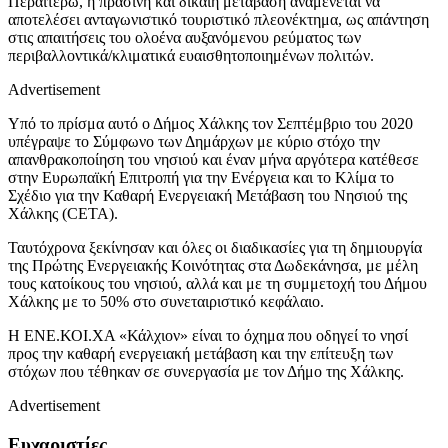
Περαιτέρω, η πράσινη και δίκαιη μετάβαση αναμένεται να
αποτελέσει ανταγωνιστικό τουριστικό πλεονέκτημα, ως απάντηση
στις απαιτήσεις του ολοένα αυξανόμενου ρεύματος των
περιβαλλοντικά/κλιματικά ευαισθητοποιημένων πολιτών.
Advertisement
Υπό το πρίσμα αυτό ο Δήμος Χάλκης τον Σεπτέμβριο του 2020
υπέγραψε το Σύμφωνο των Δημάρχων με κύριο στόχο την
απανθρακοποίηση του νησιού και έναν μήνα αργότερα κατέθεσε
στην Ευρωπαϊκή Επιτροπή για την Ενέργεια και το Κλίμα το
Σχέδιο για την Καθαρή Ενεργειακή Μετάβαση του Νησιού της
Χάλκης (CETA).
Ταυτόχρονα ξεκίνησαν και όλες οι διαδικασίες για τη δημιουργία
της Πρώτης Ενεργειακής Κοινότητας στα Δωδεκάνησα, με μέλη
τους κατοίκους του νησιού, αλλά και με τη συμμετοχή του Δήμου
Χάλκης με το 50% στο συνεταιριστικό κεφάλαιο.
Η ΕΝΕ.ΚΟΙ.ΧΑ «Κάλχιον» είναι το όχημα που οδηγεί το νησί
προς την καθαρή ενεργειακή μετάβαση και την επίτευξη των
στόχων που τέθηκαν σε συνεργασία με τον Δήμο της Χάλκης.
Advertisement
Ευχαριστίες