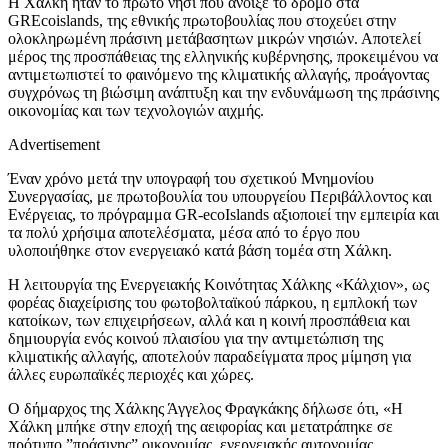
Η Χάλκη ήταν το πρώτο νησί που άνοιξε το δρόμο στα
GREcoislands, της εθνικής πρωτοβουλίας που στοχεύει στην
ολοκληρωμένη πράσινη μετάβασητων μικρών νησιών. Αποτελεί
μέρος της προσπάθειας της ελληνικής κυβέρνησης, προκειμένου να
αντιμετωπιστεί το φαινόμενο της κλιματικής αλλαγής, προάγοντας
συγχρόνως τη βιώσιμη ανάπτυξη και την ενδυνάμωση της πράσινης
οικονομίας και των τεχνολογιών αιχμής.
Advertisement
Έναν χρόνο μετά την υπογραφή του σχετικού Μνημονίου
Συνεργασίας, με πρωτοβουλία του υπουργείου Περιβάλλοντος και
Ενέργειας, το πρόγραμμα GR-ecoIslands αξιοποιεί την εμπειρία και
τα πολύ χρήσιμα αποτελέσματα, μέσα από το έργο που
υλοποιήθηκε στον ενεργειακό κατά βάση τομέα στη Χάλκη.
Η λειτουργία της Ενεργειακής Κοινότητας Χάλκης «Κάλχιον», ως
φορέας διαχείρισης του φωτοβολταϊκού πάρκου, η εμπλοκή των
κατοίκων, των επιχειρήσεων, αλλά και η κοινή προσπάθεια και
δημιουργία ενός κοινού πλαισίου για την αντιμετώπιση της
κλιματικής αλλαγής, αποτελούν παραδείγματα προς μίμηση για
άλλες ευρωπαϊκές περιοχές και χώρες.
Ο δήμαρχος της Χάλκης Άγγελος Φραγκάκης δήλωσε ότι, «Η
Χάλκη μπήκε στην εποχή της αειφορίας και μετατράπηκε σε
πρότυπο ”πράσινης” οικονομίας, ενεργειακής αυτονομίας,