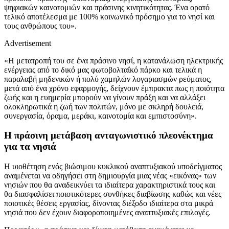
ψηφιακών καινοτομιών και πράσινης κινητικότητας. Ένα ορατό
τελικό αποτέλεσμα με 100% κοινωνικό πρόσημο για το νησί και
τους ανθρώπους του».
Advertisement
«Η μετατροπή του σε ένα πράσινο νησί, η κατανάλωση ηλεκτρικής
ενέργειας από το δικό μας φωτοβολταΐκό πάρκο και τελικά η
παραλαβή μηδενικών ή πολύ χαμηλών λογαριασμών ρεύματος,
μετά από ένα χρόνο εφαρμογής, δείχνουν έμπρακτα πως η ποιότητα
ζωής και η ευημερία μπορούν να γίνουν πράξη και να αλλάξει
ολοκληρωτικά η ζωή των πολιτών, μόνο με σκληρή δουλειά,
συνεργασία, όραμα, μεράκι, καινοτομία και εμπιστοσύνη».
Η πράσινη μετάβαση ανταγωνιστικό πλεονέκτημα
για τα νησιά
Η υιοθέτηση ενός βιώσιμου κυκλικού αναπτυξιακού υποδείγματος
αναμένεται να οδηγήσει στη δημιουργία μιας νέας «εικόνας» των
νησιών που θα αναδεικνύει τα ιδιαίτερα χαρακτηριστικά τους και
θα διασφαλίσει ποιοτικότερες συνθήκες διαβίωσης καθώς και νέες
ποιοτικές θέσεις εργασίας, δίνοντας διέξοδο ιδιαίτερα στα μικρά
νησιά που δεν έχουν διαφοροποιημένες αναπτυξιακές επιλογές.