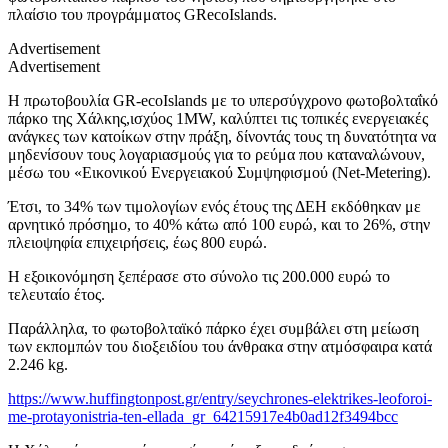
πλαίσιο του προγράμματος GRecoIslands.
Advertisement
Advertisement
Η πρωτοβουλία GR-ecoIslands με το υπερσύγχρονο φωτοβολταΐκό
πάρκο της Χάλκης,ισχύος 1MW, καλύπτει τις τοπικές ενεργειακές
ανάγκες των κατοίκων στην πράξη, δίνοντάς τους τη δυνατότητα να
μηδενίσουν τους λογαριασμούς για το ρεύμα που καταναλώνουν,
μέσω του «Εικονικού Ενεργειακού Συμψηφισμού (Net-Metering).
Έτσι, το 34% των τιμολογίων ενός έτους της ΔΕΗ εκδόθηκαν με
αρνητικό πρόσημο, το 40% κάτω από 100 ευρώ, και το 26%, στην
πλειοψηφία επιχειρήσεις, έως 800 ευρώ.
Η εξοικονόμηση ξεπέρασε στο σύνολο τις 200.000 ευρώ το
τελευταίο έτος.
Παράλληλα, το φωτοβολταϊκό πάρκο έχει συμβάλει στη μείωση
των εκπομπών του διοξειδίου του άνθρακα στην ατμόσφαιρα κατά
2.246 kg.
https://www.huffingtonpost.gr/entry/seychrones-elektrikes-leoforoi-
me-protayonistria-ten-ellada_gr_64215917e4b0ad12f3494bcc