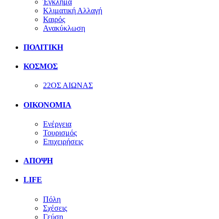
Έγκλημα
Κλιματική Αλλαγή
Καιρός
Ανακύκλωση
ΠΟΛΙΤΙΚΗ
ΚΟΣΜΟΣ
22ΟΣ ΑΙΩΝΑΣ
ΟΙΚΟΝΟΜΙΑ
Ενέργεια
Τουρισμός
Επιχειρήσεις
ΑΠΟΨΗ
LIFE
Πόλη
Σχέσεις
Γεύση