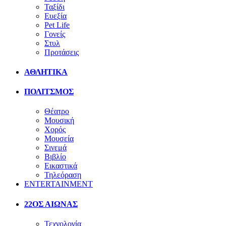
Ταξίδι
Ευεξία
Pet Life
Γονείς
Στυλ
Προτάσεις
ΑΘΛΗΤΙΚΑ
ΠΟΛΙΤΣΜΟΣ
Θέατρο
Μουσική
Χορός
Μουσεία
Σινεμά
Βιβλίο
Εικαστικά
Τηλεόραση
ENTERTAINMENT
22ΟΣ ΑΙΩΝΑΣ
Τεχνολογία