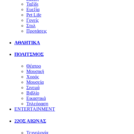
Ταξίδι
Ευεξία
Pet Life
Γονείς
Στυλ
Προτάσεις
ΑΘΛΗΤΙΚΑ
ΠΟΛΙΤΣΜΟΣ
Θέατρο
Μουσική
Χορός
Μουσεία
Σινεμά
Βιβλίο
Εικαστικά
Τηλεόραση
ENTERTAINMENT
22ΟΣ ΑΙΩΝΑΣ
Τεχνολογία