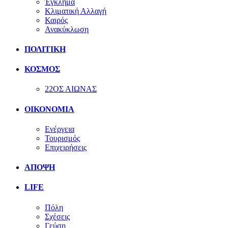
Έγκλημα
Κλιματική Αλλαγή
Καιρός
Ανακύκλωση
ΠΟΛΙΤΙΚΗ
ΚΟΣΜΟΣ
22ΟΣ ΑΙΩΝΑΣ
ΟΙΚΟΝΟΜΙΑ
Ενέργεια
Τουρισμός
Επιχειρήσεις
ΑΠΟΨΗ
LIFE
Πόλη
Σχέσεις
Γεύση