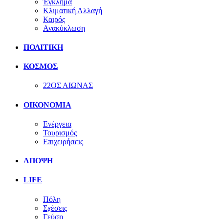
Έγκλημα
Κλιματική Αλλαγή
Καιρός
Ανακύκλωση
ΠΟΛΙΤΙΚΗ
ΚΟΣΜΟΣ
22ΟΣ ΑΙΩΝΑΣ
ΟΙΚΟΝΟΜΙΑ
Ενέργεια
Τουρισμός
Επιχειρήσεις
ΑΠΟΨΗ
LIFE
Πόλη
Σχέσεις
Γεύση