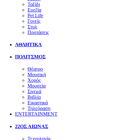
Ταξίδι
Ευεξία
Pet Life
Γονείς
Στυλ
Προτάσεις
ΑΘΛΗΤΙΚΑ
ΠΟΛΙΤΣΜΟΣ
Θέατρο
Μουσική
Χορός
Μουσεία
Σινεμά
Βιβλίο
Εικαστικά
Τηλεόραση
ENTERTAINMENT
22ΟΣ ΑΙΩΝΑΣ
Τεχνολογία