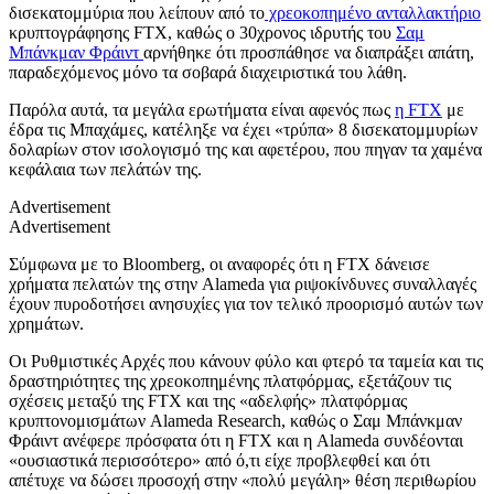
δισεκατομμύρια που λείπουν από το
χρεοκοπημένο ανταλλακτήριο
κρυπτογράφησης FTX, καθώς ο 30χρονος ιδρυτής του
Σαμ
Μπάνκμαν Φράιντ
αρνήθηκε ότι προσπάθησε να διαπράξει απάτη,
παραδεχόμενος μόνο τα σοβαρά διαχειριστικά του λάθη.
Παρόλα αυτά, τα μεγάλα ερωτήματα είναι αφενός πως
η FTX
με
έδρα τις Μπαχάμες, κατέληξε να έχει «τρύπα» 8 δισεκατομμυρίων
δολαρίων στον ισολογισμό της και αφετέρου, που πηγαν τα χαμένα
κεφάλαια των πελάτών της.
Advertisement
Advertisement
Σύμφωνα με το Bloomberg, οι αναφορές ότι η FTX δάνεισε
χρήματα πελατών της στην Alameda για ριψοκίνδυνες συναλλαγές
έχουν πυροδοτήσει ανησυχίες για τον τελικό προορισμό αυτών των
χρημάτων.
Οι Ρυθμιστικές Αρχές που κάνουν φύλο και φτερό τα ταμεία και τις
δραστηριότητες της χρεοκοπημένης πλατφόρμας, εξετάζουν τις
σχέσεις μεταξύ της FTX και της «αδελφής» πλατφόρμας
κρυπτονομισμάτων Alameda Research, καθώς ο Σαμ Μπάνκμαν
Φράιντ ανέφερε πρόσφατα ότι η FTX και η Alameda συνδέονται
«ουσιαστικά περισσότερο» από ό,τι είχε προβλεφθεί και ότι
απέτυχε να δώσει προσοχή στην «πολύ μεγάλη» θέση περιθωρίου