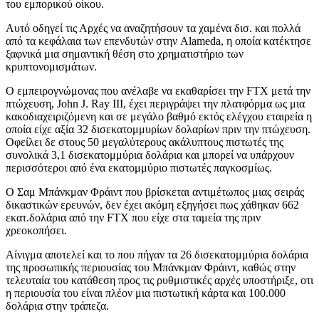
του εμπορικού οίκου.
Αυτό οδηγεί τις Αρχές να αναζητήσουν τα χαμένα δισ. και πολλά
από τα κεφάλαια των επενδυτών στην Alameda, η οποία κατέκτησε
ξαφνικά μια σημαντική θέση στο χρηματιστήριο των
κρυπτονομισμάτων.
Ο εμπειρογνώμονας που ανέλαβε να εκαθαρίσει την FTX μετά την
πτώχευση, John J. Ray III, έχει περιγράψει την πλατφόρμα ως μια
κακοδιαχειριζόμενη και σε μεγάλο βαθμό εκτός ελέγχου εταιρεία η
οποία είχε αξία 32 δισεκατομμυρίων δολαρίων πριν την πτώχευση.
Οφείλει δε στους 50 μεγαλύτερους ακάλυπτους πιστωτές της
συνολικά 3,1 δισεκατομμύρια δολάρια και μπορεί να υπάρχουν
περισσότεροι από ένα εκατομμύριο πιστωτές παγκοσμίως.
Ο Σαμ Μπάνκμαν Φράιντ που βρίσκεται αντιμέτωπος μιας σειράς
δικαστικών ερευνών, δεν έχει ακόμη εξηγήσει πως χάθηκαν 662
εκατ.δολάρια από την FTX που είχε στα ταμεία της πριν
χρεοκοπήσει.
Αίνιγμα αποτελεί και το που πήγαν τα 26 δισεκατομμύρια δολάρια
της προσωπικής περιουσίας του Μπάνκμαν Φράιντ, καθώς στην
τελευταία του κατάθεση προς τις ρυθμιστικές αρχές υποστήριξε, οτι
η περιουσία του είναι πλέον μια πιστωτική κάρτα και 100.000
δολάρια στην τράπεζα.