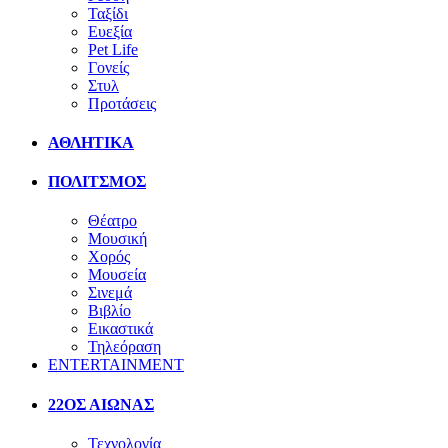
Ταξίδι
Ευεξία
Pet Life
Γονείς
Στυλ
Προτάσεις
ΑΘΛΗΤΙΚΑ
ΠΟΛΙΤΣΜΟΣ
Θέατρο
Μουσική
Χορός
Μουσεία
Σινεμά
Βιβλίο
Εικαστικά
Τηλεόραση
ENTERTAINMENT
22ΟΣ ΑΙΩΝΑΣ
Τεχνολογία