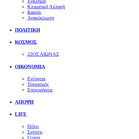
Έγκλημα
Κλιματική Αλλαγή
Καιρός
Ανακύκλωση
ΠΟΛΙΤΙΚΗ
ΚΟΣΜΟΣ
22ΟΣ ΑΙΩΝΑΣ
ΟΙΚΟΝΟΜΙΑ
Ενέργεια
Τουρισμός
Επιχειρήσεις
ΑΠΟΨΗ
LIFE
Πόλη
Σχέσεις
Γεύση