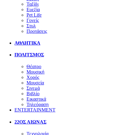
Ταξίδι
Ευεξία
Pet Life
Γονείς
Στυλ
Προτάσεις
ΑΘΛΗΤΙΚΑ
ΠΟΛΙΤΣΜΟΣ
Θέατρο
Μουσική
Χορός
Μουσεία
Σινεμά
Βιβλίο
Εικαστικά
Τηλεόραση
ENTERTAINMENT
22ΟΣ ΑΙΩΝΑΣ
Τεχνολογία