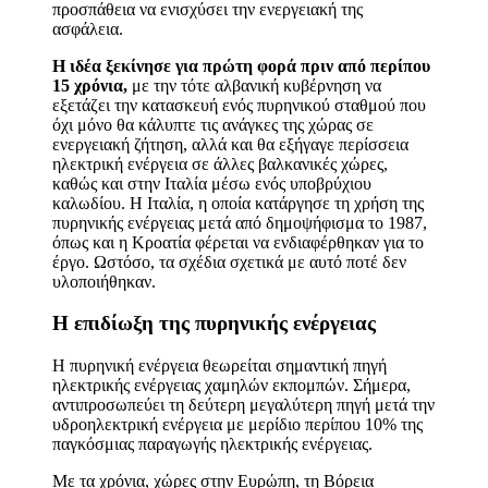
προσπάθεια να ενισχύσει την ενεργειακή της
ασφάλεια.
Η ιδέα ξεκίνησε για πρώτη φορά πριν από περίπου
15 χρόνια,
με την τότε αλβανική κυβέρνηση να
εξετάζει την κατασκευή ενός πυρηνικού σταθμού που
όχι μόνο θα κάλυπτε τις ανάγκες της χώρας σε
ενεργειακή ζήτηση, αλλά και θα εξήγαγε περίσσεια
ηλεκτρική ενέργεια σε άλλες βαλκανικές χώρες,
καθώς και στην Ιταλία μέσω ενός υποβρύχιου
καλωδίου. Η Ιταλία, η οποία κατάργησε τη χρήση της
πυρηνικής ενέργειας μετά από δημοψήφισμα το 1987,
όπως και η Κροατία φέρεται να ενδιαφέρθηκαν για το
έργο. Ωστόσο, τα σχέδια σχετικά με αυτό ποτέ δεν
υλοποιήθηκαν.
Η επιδίωξη της πυρηνικής ενέργειας
Η πυρηνική ενέργεια θεωρείται σημαντική πηγή
ηλεκτρικής ενέργειας χαμηλών εκπομπών. Σήμερα,
αντιπροσωπεύει τη δεύτερη μεγαλύτερη πηγή μετά την
υδροηλεκτρική ενέργεια με μερίδιο περίπου 10% της
παγκόσμιας παραγωγής ηλεκτρικής ενέργειας.
Με τα χρόνια, χώρες στην Ευρώπη, τη Βόρεια