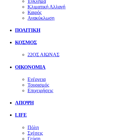
Έγκλημα
Κλιματική Αλλαγή
Καιρός
Ανακύκλωση
ΠΟΛΙΤΙΚΗ
ΚΟΣΜΟΣ
22ΟΣ ΑΙΩΝΑΣ
ΟΙΚΟΝΟΜΙΑ
Ενέργεια
Τουρισμός
Επιχειρήσεις
ΑΠΟΨΗ
LIFE
Πόλη
Σχέσεις
Γεύση