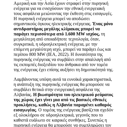
Αμερική και την Ασία έχουν στραφεί στην πυρηνική
ενέργεια για να ενισχύσουν την εθνική ενεργειακή
τους ασφάλεια μειώνοντας την έκθεση στις εισαγωγές.
Η πυρηνική ενέργεια μπορεί να αποδώσει
σημαντικούς όγκους ηλεκτρικής ενέργειας.
Ένας μόνο
αντιδραστήρας μεγάλης κλίμακας μπορεί να
παράγει περισσότερα από 1.600 MW ισχύος,
τη
μεγαλύτερη από οποιαδήποτε τεχνολογία, όταν,
συγκριτικά, η υδροηλεκτρική ενέργεια, με την
επόμενη μεγαλύτερη ισχύ, μπορεί να παράγει έως και
περίπου 800 MW (IEA, 2022). Η δυνατότητα της
πυρηνικής ενέργειας να συμβάλει στην απαλλαγή από
τις εκπομπές διοξειδίου του άνθρακα από τον τομέα
της ενέργειας έχει επίσης αυξήσει τη δημοτικότητά της.
Λαμβάνοντας υπόψη αυτά τα ευνοϊκά χαρακτηριστικά,
η ανάπτυξη της πυρηνικής ενέργειας θα μπορούσε να
συμβάλει θετικά στην ενεργειακή ασφάλεια της
Αλβανίας.
Η βιωσιμότητα του ηλεκτρικού ρεύματος
της χώρας έχει γίνει μια από τις βασικές εθνικές
προκλήσεις, καθώς η Αλβανία παραμένει καθαρός
εισαγωγέας
. Ο τομέας της ενέργειας βασίζεται σχεδόν
εξ ολοκλήρου σε υδροηλεκτρικά, γεγονός που το
καθιστά ευάλωτο σε καιρικές συνθήκες. Συνεπώς η
πυρηνική ενέργεια θα μπορούσε να συμπληρώσει τον