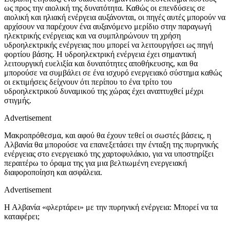
ως προς την αιολική της δυνατότητα. Καθώς οι επενδύσεις σε
αιολική και ηλιακή ενέργεια αυξάνονται, οι πηγές αυτές μπορούν να
αρχίσουν να παρέχουν ένα αυξανόμενο μερίδιο στην παραγωγή
ηλεκτρικής ενέργειας και να συμπληρώνουν τη χρήση
υδροηλεκτρικής ενέργειας που μπορεί να λειτουργήσει ως πηγή
φορτίου βάσης. Η υδροηλεκτρική ενέργεια έχει σημαντική
λειτουργική ευελιξία και δυνατότητες αποθήκευσης, και θα
μπορούσε να συμβάλει σε ένα ισχυρό ενεργειακό σύστημα καθώς
οι εκτιμήσεις δείχνουν ότι περίπου το ένα τρίτο του
υδροηλεκτρικού δυναμικού της χώρας έχει αναπτυχθεί μέχρι
στιγμής.
Advertisement
Μακροπρόθεσμα, και αφού θα έχουν τεθεί οι σωστές βάσεις, η
Αλβανία θα μπορούσε να επανεξετάσει την ένταξη της πυρηνικής
ενέργειας στο ενεργειακό της χαρτοφυλάκιο, για να υποστηρίξει
περαιτέρω το όραμα της για μια βελτιωμένη ενεργειακή
διαφοροποίηση και ασφάλεια.
Advertisement
Η Αλβανία «φλερτάρει» με την πυρηνική ενέργεια: Μπορεί να τα
καταφέρει;