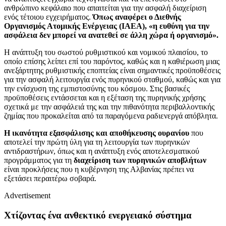
ανθρώπινο κεφάλαιο που απαιτείται για την ασφαλή διαχείριση
ενός τέτοιου εγχειρήματος.
Όπως αναφέρει ο Διεθνής
Οργανισμός Ατομικής Ενέργειας (IAEA), «η ευθύνη για την
ασφάλεια δεν μπορεί να ανατεθεί σε άλλη χώρα ή οργανισμό».
Η ανάπτυξη του σωστού ρυθμιστικού και νομικού πλαισίου, το
οποίο επίσης λείπει επί του παρόντος, καθώς και η καθιέρωση μιας
ανεξάρτητης ρυθμιστικής εποπτείας είναι σημαντικές προϋποθέσεις
για την ασφαλή λειτουργία ενός πυρηνικού σταθμού, καθώς και για
την ενίσχυση της εμπιστοσύνης του κόσμου. Στις βασικές
προϋποθέσεις εντάσσεται και η εξέταση της πυρηνικής χρήσης
σχετικά με την ασφάλειά της και την πιθανότητα περιβαλλοντικής
ζημίας που προκαλείται από τα παραγόμενα ραδιενεργά απόβλητα.
Η ικανότητα εξασφάλισης και αποθήκευσης ουρανίου
που
αποτελεί την πρώτη ύλη για τη λειτουργία των πυρηνικών
αντιδραστήρων, όπως και η ανάπτυξη ενός αποτελεσματικού
προγράμματος για τη
διαχείριση των πυρηνικών αποβλήτων
είναι προκλήσεις που η κυβέρνηση της Αλβανίας πρέπει να
εξετάσει περαιτέρω σοβαρά.
Advertisement
Χτίζοντας ένα ανθεκτικό ενεργειακό σύστημα