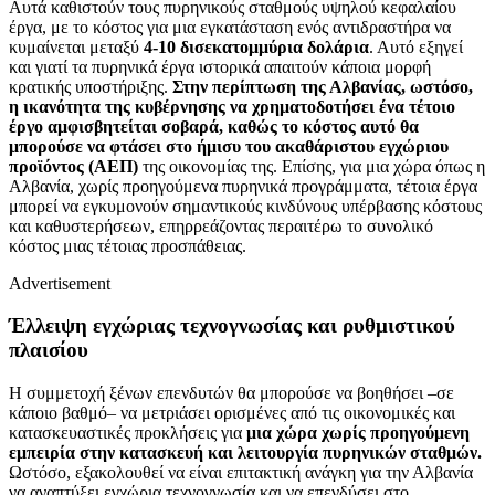
Αυτά καθιστούν τους πυρηνικούς σταθμούς υψηλού κεφαλαίου
έργα, με το κόστος για μια εγκατάσταση ενός αντιδραστήρα να
κυμαίνεται μεταξύ
4-10 δισεκατομμύρια δολάρια
. Αυτό εξηγεί
και γιατί τα πυρηνικά έργα ιστορικά απαιτούν κάποια μορφή
κρατικής υποστήριξης.
Στην περίπτωση της Αλβανίας, ωστόσο,
η ικανότητα της κυβέρνησης να χρηματοδοτήσει ένα τέτοιο
έργο αμφισβητείται σοβαρά,
καθώς το κόστος αυτό θα
μπορούσε να φτάσει στο ήμισυ του ακαθάριστου εγχώριου
προϊόντος (ΑΕΠ)
της οικονομίας της. Επίσης, για μια χώρα όπως η
Αλβανία, χωρίς προηγούμενα πυρηνικά προγράμματα, τέτοια έργα
μπορεί να εγκυμονούν σημαντικούς κινδύνους υπέρβασης κόστους
και καθυστερήσεων, επηρρεάζοντας περαιτέρω το συνολικό
κόστος μιας τέτοιας προσπάθειας.
Advertisement
Έλλειψη εγχώριας τεχνογνωσίας και ρυθμιστικού
πλαισίου
Η συμμετοχή ξένων επενδυτών θα μπορούσε να βοηθήσει –σε
κάποιο βαθμό– να μετριάσει ορισμένες από τις οικονομικές και
κατασκευαστικές προκλήσεις για
μια χώρα χωρίς προηγούμενη
εμπειρία στην κατασκευή και λειτουργία πυρηνικών σταθμών.
Ωστόσο, εξακολουθεί να είναι επιτακτική ανάγκη για την Αλβανία
να αναπτύξει εγχώρια τεχνογνωσία και να επενδύσει στο