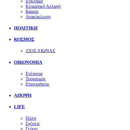
Έγκλημα
Κλιματική Αλλαγή
Καιρός
Ανακύκλωση
ΠΟΛΙΤΙΚΗ
ΚΟΣΜΟΣ
22ΟΣ ΑΙΩΝΑΣ
ΟΙΚΟΝΟΜΙΑ
Ενέργεια
Τουρισμός
Επιχειρήσεις
ΑΠΟΨΗ
LIFE
Πόλη
Σχέσεις
Γεύση