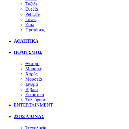
Ταξίδι
Ευεξία
Pet Life
Γονείς
Στυλ
Προτάσεις
ΑΘΛΗΤΙΚΑ
ΠΟΛΙΤΣΜΟΣ
Θέατρο
Μουσική
Χορός
Μουσεία
Σινεμά
Βιβλίο
Εικαστικά
Τηλεόραση
ENTERTAINMENT
22ΟΣ ΑΙΩΝΑΣ
Τεχνολογία