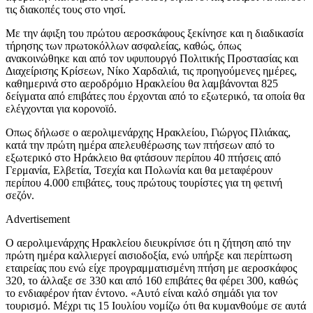
τις διακοπές τους στο νησί.
Με την άφιξη του πρώτου αεροσκάφους ξεκίνησε και η διαδικασία
τήρησης των πρωτοκόλλων ασφαλείας, καθώς, όπως
ανακοινώθηκε και από τον υφυπουργό Πολιτικής Προστασίας και
Διαχείρισης Κρίσεων, Νίκο Χαρδαλιά, τις προηγούμενες ημέρες,
καθημερινά στο αεροδρόμιο Ηρακλείου θα λαμβάνονται 825
δείγματα από επιβάτες που έρχονται από το εξωτερικό, τα οποία θα
ελέγχονται για κορονοϊό.
Οπως δήλωσε ο αερολιμενάρχης Ηρακλείου, Γιώργος Πλιάκας,
κατά την πρώτη ημέρα απελευθέρωσης των πτήσεων από το
εξωτερικό στο Ηράκλειο θα φτάσουν περίπου 40 πτήσεις από
Γερμανία, Ελβετία, Τσεχία και Πολωνία και θα μεταφέρουν
περίπου 4.000 επιβάτες, τους πρώτους τουρίστες για τη φετινή
σεζόν.
Advertisement
Ο αερολιμενάρχης Ηρακλείου διευκρίνισε ότι η ζήτηση από την
πρώτη ημέρα καλλιεργεί αισιοδοξία, ενώ υπήρξε και περίπτωση
εταιρείας που ενώ είχε προγραμματισμένη πτήση με αεροσκάφος
320, το άλλαξε σε 330 και από 160 επιβάτες θα φέρει 300, καθώς
το ενδιαφέρον ήταν έντονο. «Αυτό είναι καλό σημάδι για τον
τουρισμό. Μέχρι τις 15 Ιουλίου νομίζω ότι θα κυμανθούμε σε αυτά