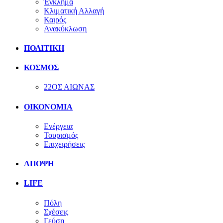
Έγκλημα
Κλιματική Αλλαγή
Καιρός
Ανακύκλωση
ΠΟΛΙΤΙΚΗ
ΚΟΣΜΟΣ
22ΟΣ ΑΙΩΝΑΣ
ΟΙΚΟΝΟΜΙΑ
Ενέργεια
Τουρισμός
Επιχειρήσεις
ΑΠΟΨΗ
LIFE
Πόλη
Σχέσεις
Γεύση