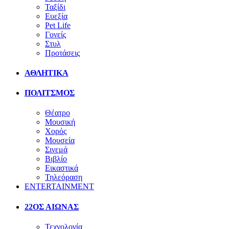
Ταξίδι
Ευεξία
Pet Life
Γονείς
Στυλ
Προτάσεις
ΑΘΛΗΤΙΚΑ
ΠΟΛΙΤΣΜΟΣ
Θέατρο
Μουσική
Χορός
Μουσεία
Σινεμά
Βιβλίο
Εικαστικά
Τηλεόραση
ENTERTAINMENT
22ΟΣ ΑΙΩΝΑΣ
Τεχνολογία