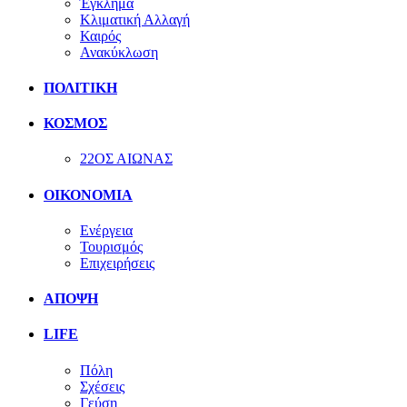
Έγκλημα
Κλιματική Αλλαγή
Καιρός
Ανακύκλωση
ΠΟΛΙΤΙΚΗ
ΚΟΣΜΟΣ
22ΟΣ ΑΙΩΝΑΣ
ΟΙΚΟΝΟΜΙΑ
Ενέργεια
Τουρισμός
Επιχειρήσεις
ΑΠΟΨΗ
LIFE
Πόλη
Σχέσεις
Γεύση