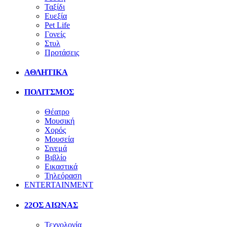
Ταξίδι
Ευεξία
Pet Life
Γονείς
Στυλ
Προτάσεις
ΑΘΛΗΤΙΚΑ
ΠΟΛΙΤΣΜΟΣ
Θέατρο
Μουσική
Χορός
Μουσεία
Σινεμά
Βιβλίο
Εικαστικά
Τηλεόραση
ENTERTAINMENT
22ΟΣ ΑΙΩΝΑΣ
Τεχνολογία