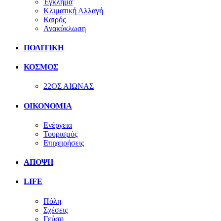
Έγκλημα
Κλιματική Αλλαγή
Καιρός
Ανακύκλωση
ΠΟΛΙΤΙΚΗ
ΚΟΣΜΟΣ
22ΟΣ ΑΙΩΝΑΣ
ΟΙΚΟΝΟΜΙΑ
Ενέργεια
Τουρισμός
Επιχειρήσεις
ΑΠΟΨΗ
LIFE
Πόλη
Σχέσεις
Γεύση