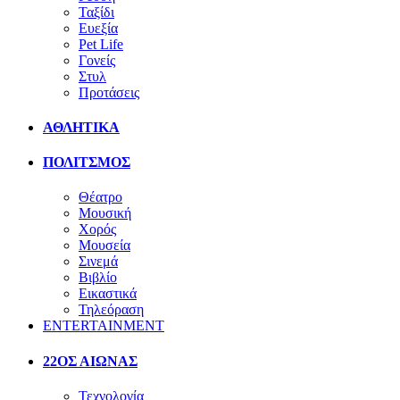
Ταξίδι
Ευεξία
Pet Life
Γονείς
Στυλ
Προτάσεις
ΑΘΛΗΤΙΚΑ
ΠΟΛΙΤΣΜΟΣ
Θέατρο
Μουσική
Χορός
Μουσεία
Σινεμά
Βιβλίο
Εικαστικά
Τηλεόραση
ENTERTAINMENT
22ΟΣ ΑΙΩΝΑΣ
Τεχνολογία