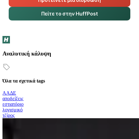
Πείτε το στην HuffPost
Αναλυτική κάλυψη
Όλα τα σχετικά tags
ΑΑΔΕ
αποδείξεις
εστιατόριο
λογισμικό
τζίρος