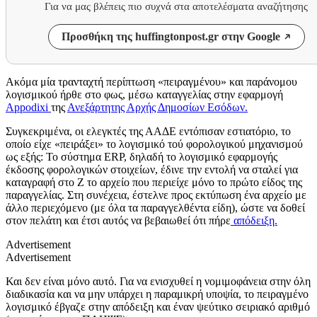
Για να μας βλέπεις πιο συχνά στα αποτελέσματα αναζήτησης
Προσθήκη της huffingtonpost.gr στην Google
Ακόμα μία τρανταχτή περίπτωση «πειραγμένου» και παράνομου
λογισμικού ήρθε στο φως, μέσω καταγγελίας στην εφαρμογή
Appodixi
της
Ανεξάρτητης Αρχής Δημοσίων Εσόδων.
Συγκεκριμένα, οι ελεγκτές της ΑΑΔΕ εντόπισαν εστιατόριο, το
οποίο είχε «πειράξει» το λογισμικό τού φορολογικού μηχανισμού
ως εξής: Το σύστημα ERP, δηλαδή το λογισμικό εφαρμογής
έκδοσης φορολογικών στοιχείων, έδινε την εντολή να σταλεί για
καταγραφή στο Ζ το αρχείο που περιείχε μόνο το πρώτο είδος της
παραγγελίας. Στη συνέχεια, έστελνε προς εκτύπωση ένα αρχείο με
άλλο περιεχόμενο (με όλα τα παραγγελθέντα είδη), ώστε να δοθεί
στον πελάτη και έτσι αυτός να βεβαιωθεί ότι πήρε
απόδειξη.
Advertisement
Advertisement
Και δεν είναι μόνο αυτό. Για να ενισχυθεί η νομιμοφάνεια στην όλη
διαδικασία και να μην υπάρχει η παραμικρή υποψία, το πειραγμένο
λογισμικό έβγαζε στην απόδειξη και έναν ψεύτικο σειριακό αριθμό