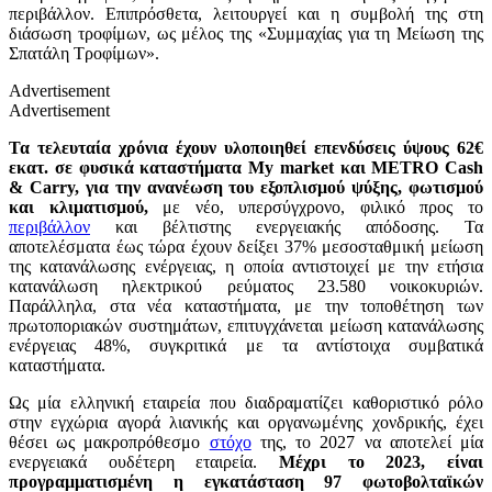
περιβάλλον. Επιπρόσθετα, λειτουργεί και η συμβολή της στη
διάσωση τροφίμων, ως μέλος της «Συμμαχίας για τη Μείωση της
Σπατάλη Τροφίμων».
Advertisement
Advertisement
Τα τελευταία χρόνια έχουν υλοποιηθεί επενδύσεις ύψους 62€
εκατ. σε φυσικά καταστήματα My market και METRO Cash
& Carry, για την ανανέωση του εξοπλισμού ψύξης, φωτισμού
και κλιματισμού,
με νέο, υπερσύγχρονο, φιλικό προς το
περιβάλλον
και βέλτιστης ενεργειακής απόδοσης. Τα
αποτελέσματα έως τώρα έχουν δείξει 37% μεσοσταθμική μείωση
της κατανάλωσης ενέργειας, η οποία αντιστοιχεί με την ετήσια
κατανάλωση ηλεκτρικού ρεύματος 23.580 νοικοκυριών.
Παράλληλα, στα νέα καταστήματα, με την τοποθέτηση των
πρωτοποριακών συστημάτων, επιτυγχάνεται μείωση κατανάλωσης
ενέργειας 48%, συγκριτικά με τα αντίστοιχα συμβατικά
καταστήματα.
Ως μία ελληνική εταιρεία που διαδραματίζει καθοριστικό ρόλο
στην εγχώρια αγορά λιανικής και οργανωμένης χονδρικής, έχει
θέσει ως μακροπρόθεσμο
στόχο
της, το 2027 να αποτελεί μία
ενεργειακά ουδέτερη εταιρεία.
Μέχρι το 2023, είναι
προγραμματισμένη η εγκατάσταση 97 φωτοβολταϊκών