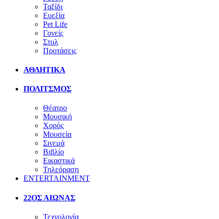
Ταξίδι
Ευεξία
Pet Life
Γονείς
Στυλ
Προτάσεις
ΑΘΛΗΤΙΚΑ
ΠΟΛΙΤΣΜΟΣ
Θέατρο
Μουσική
Χορός
Μουσεία
Σινεμά
Βιβλίο
Εικαστικά
Τηλεόραση
ENTERTAINMENT
22ΟΣ ΑΙΩΝΑΣ
Τεχνολογία