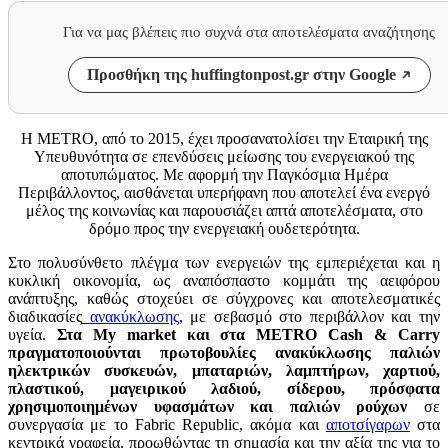
Για να μας βλέπεις πιο συχνά στα αποτελέσματα αναζήτησης
Προσθήκη της huffingtonpost.gr στην Google
Η METRO, από το 2015, έχει προσανατολίσει την Εταιρική της
Υπευθυνότητα σε επενδύσεις μείωσης του ενεργειακού της
αποτυπώματος. Με αφορμή την Παγκόσμια Ημέρα
Περιβάλλοντος, αισθάνεται υπερήφανη που αποτελεί ένα ενεργό
μέλος της κοινωνίας και παρουσιάζει απτά αποτελέσματα, στο
δρόμο προς την ενεργειακή ουδετερότητα.
Στο πολυσύνθετο πλέγμα των ενεργειών της εμπεριέχεται και η
κυκλική οικονομία, ως αναπόσπαστο κομμάτι της αειφόρου
ανάπτυξης, καθώς στοχεύει σε σύγχρονες και αποτελεσματικές
διαδικασίες
ανακύκλωσης
, με σεβασμό στο περιβάλλον και την
υγεία.
Στα
My
market
και στα
METRO
Cash
&
Carry
πραγματοποιούνται πρωτοβουλίες ανακύκλωσης παλιών
ηλεκτρικών συσκευών, μπαταριών, λαμπτήρων, χαρτιού,
πλαστικού, μαγειρικού λαδιού, σίδερου, πρόσφατα
χρησιμοποιημένων υφασμάτων και παλιών ρούχων
σε
συνεργασία με το Fabric Republic, ακόμα και
αποτσίγαρων
στα
κεντρικά γραφεία, προωθώντας τη σημασία και την αξία της για το