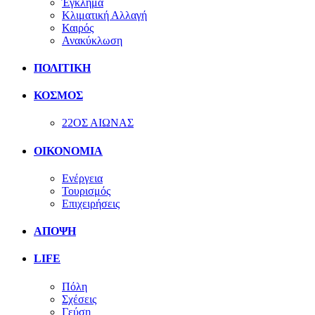
Έγκλημα
Κλιματική Αλλαγή
Καιρός
Ανακύκλωση
ΠΟΛΙΤΙΚΗ
ΚΟΣΜΟΣ
22ΟΣ ΑΙΩΝΑΣ
ΟΙΚΟΝΟΜΙΑ
Ενέργεια
Τουρισμός
Επιχειρήσεις
ΑΠΟΨΗ
LIFE
Πόλη
Σχέσεις
Γεύση