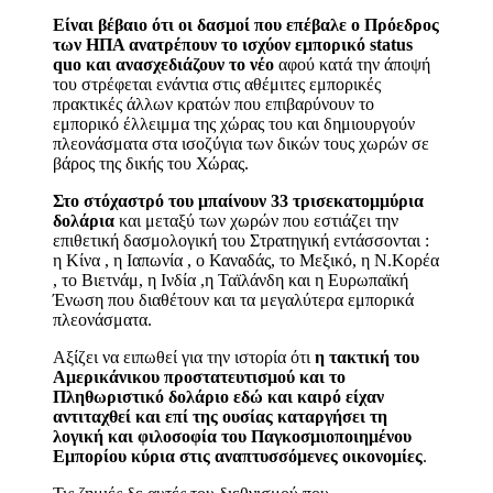
Είναι βέβαιο ότι οι δασμοί που επέβαλε ο Πρόεδρος
των ΗΠΑ ανατρέπουν το ισχύον εμπορικό status
quo και ανασχεδιάζουν το νέο
αφού κατά την άποψή
του στρέφεται ενάντια στις αθέμιτες εμπορικές
πρακτικές άλλων κρατών που επιβαρύνουν το
εμπορικό έλλειμμα της χώρας του και δημιουργούν
πλεονάσματα στα ισοζύγια των δικών τους χωρών σε
βάρος της δικής του Χώρας.
Στο στόχαστρό του μπαίνουν 33 τρισεκατομμύρια
δολάρια
και μεταξύ των χωρών που εστιάζει την
επιθετική δασμολογική του Στρατηγική εντάσσονται :
η Κίνα , η Ιαπωνία , ο Καναδάς, το Μεξικό, η Ν.Κορέα
, το Βιετνάμ, η Ινδία ,η Ταϊλάνδη και η Ευρωπαϊκή
Ένωση που διαθέτουν και τα μεγαλύτερα εμπορικά
πλεονάσματα.
Αξίζει να ειπωθεί για την ιστορία ότι
η τακτική του
Αμερικάνικου προστατευτισμού και το
Πληθωριστικό δολάριο εδώ και καιρό είχαν
αντιταχθεί και επί της ουσίας καταργήσει τη
λογική και φιλοσοφία του Παγκοσμιοποιημένου
Εμπορίου κύρια στις αναπτυσσόμενες οικονομίες
.