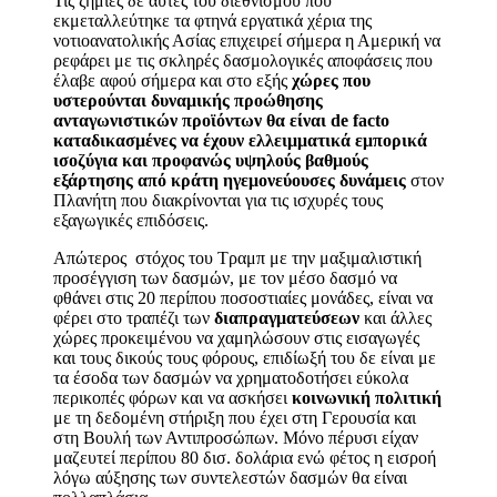
Τις ζημιές δε αυτές του διεθνισμού που
εκμεταλλεύτηκε τα φτηνά εργατικά χέρια της
νοτιοανατολικής Ασίας επιχειρεί σήμερα η Αμερική να
ρεφάρει με τις σκληρές δασμολογικές αποφάσεις που
έλαβε αφού σήμερα και στο εξής
χώρες που
υστερούνται δυναμικής προώθησης
ανταγωνιστικών προϊόντων θα είναι de facto
καταδικασμένες να έχουν ελλειμματικά εμπορικά
ισοζύγια και προφανώς υψηλούς βαθμούς
εξάρτησης από κράτη ηγεμονεύουσες δυνάμεις
στον
Πλανήτη που διακρίνονται για τις ισχυρές τους
εξαγωγικές επιδόσεις.
Απώτερος στόχος του Τραμπ με την μαξιμαλιστική
προσέγγιση των δασμών, με τον μέσο δασμό να
φθάνει στις 20 περίπου ποσοστιαίες μονάδες, είναι να
φέρει στο τραπέζι των
διαπραγματεύσεων
και άλλες
χώρες προκειμένου να χαμηλώσουν στις εισαγωγές
και τους δικούς τους φόρους, επιδίωξή του δε είναι με
τα έσοδα των δασμών να χρηματοδοτήσει εύκολα
περικοπές φόρων και να ασκήσει
κοινωνική πολιτική
με τη δεδομένη στήριξη που έχει στη Γερουσία και
στη Βουλή των Αντιπροσώπων. Μόνο πέρυσι είχαν
μαζευτεί περίπου 80 δισ. δολάρια ενώ φέτος η εισροή
λόγω αύξησης των συντελεστών δασμών θα είναι