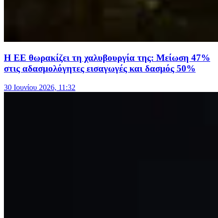
Η ΕΕ θωρακίζει τη χαλυβουργία της: Μείωση 47%
στις αδασμολόγητες εισαγωγές και δασμός 50%
30 Ιουνίου 2026, 11:32