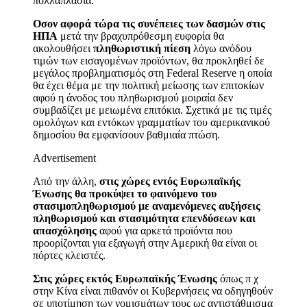
πολλαπλάσια.
Οσον αφορά τώρα τις συνέπειες των δασμών στις
ΗΠΑ
μετά την βραχυπρόθεσμη ευφορία θα
ακολουθήσει
πληθωριστική πίεση
λόγω ανόδου
τιμών των εισαγομένων προϊόντων, θα προκληθεί δε
μεγάλος προβληματισμός στη Federal Reserve η οποία
θα έχει θέμα με την πολιτική μείωσης των επιτοκίων
αφού η άνοδος του πληθωρισμού μοιραία δεν
συμβαδίζει με μειωμένα επιτόκια. Σχετικά με τις τιμές
ομολόγων και εντόκων γραμματίων του αμερικανικού
δημοσίου θα εμφανίσουν βαθμιαία πτώση.
Advertisement
Από την άλλη,
στις χώρες εντός Ευρωπαϊκής
Ένωσης θα προκύψει το φαινόμενο του
στασιμοπληθωρισμού με αναμενόμενες αυξήσεις
πληθωρισμού και στασιμότητα επενδύσεων και
απασχόλησης
αφού για αρκετά προϊόντα που
προορίζονται για εξαγωγή στην Αμερική θα είναι οι
πόρτες κλειστές.
Στις χώρες εκτός Ευρωπαϊκής Ένωσης
όπως π χ
στην Κίνα είναι πιθανόν οι Κυβερνήσεις να οδηγηθούν
σε υποτίμηση των νομισμάτων τους ως αντιστάθμισμα