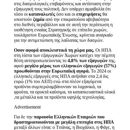
στις δασμολογικές επιβαρύνσεις και αντίσταση στην
εξαγωγική τους πολιτική. Δεν υπάρχει αμφιβολία ότι
τόσο οι
καταναλωτές
όσο και οι
επιχειρήσεις
θα
υποστούν
ζημία
από την επικρατούσα αβεβαιότητα
στο διεθνές περιβάλλον και σε αυτή την περίπτωση η
υιοθέτηση ενιαίας Στρατηγικής σε επίπεδο χωρών,
τουλάχιστον Ευρωπαϊκής Ένωσης, κρίνεται αναγκαίο
για την αντιμετώπιση της λαίλαπας των δασμών.
Οσον αφορά αποκλειστικά τη χώρα μας.
Οι ΗΠΑ
στη λίστα των εξαγωγικών Χωρών κατέχει την πέμπτη
θέση αντιπροσωπεύοντας το
4,8% των εξαγωγών
της,
αφού
μεγάλο μέρος των ελληνικών εξαγωγών (57%)
προωθούνται στην Ευρωπαϊκή αγορά.
Το 2024 οι
ελληνικές εξαγωγές στις ΗΠΑ ανήλθαν στα 2,4 δις
ευρώ (1% του ΑΕΠ) ενώ στα πλέον εξαγόμενα
προϊόντα συμπεριλαμβάνονταν τα λαχανικά, τα
φρούτα, τα ορυκτά καύσιμα, τα κατασκευαστικά υλικά
,τα μέταλλα και τα προϊόντα υψηλής τεχνολογίας.
Advertisement
Για δε την
παρουσία Ελληνικών Εταιριών που
δραστηριοποιούνται με μεγάλη επιτυχία στις ΗΠΑ
μεταξύ άλλων είναι: o Tιτάνας, η Βιοχάλκο, η Φάγε, η