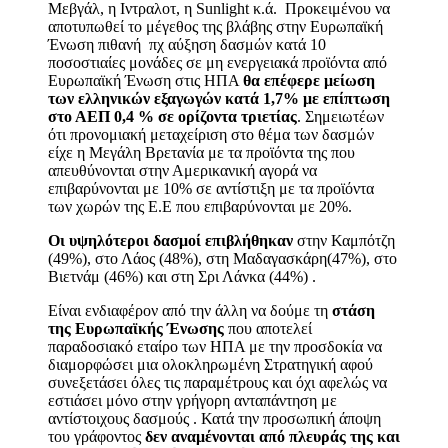
Μεβγάλ, η Ιντραλοτ, η Sunlight κ.ά. Προκειμένου να
αποτυπωθεί το μέγεθος της βλάβης στην Ευρωπαϊκή
Ένωση πιθανή πχ αύξηση δασμών κατά 10
ποσοστιαίες μονάδες σε μη ενεργειακά προϊόντα από
Ευρωπαϊκή Ένωση στις ΗΠΑ
θα επέφερε μείωση
των ελληνικών εξαγωγών κατά 1,7% με επίπτωση
στο ΑΕΠ 0,4 % σε ορίζοντα τριετίας
. Σημειωτέων
ότι προνομιακή μεταχείριση στο θέμα των δασμών
είχε η Μεγάλη Βρετανία με τα προϊόντα της που
απευθύνονται στην Αμερικανική αγορά να
επιβαρύνονται με 10% σε αντίστιξη με τα προϊόντα
των χωρών της Ε.Ε που επιβαρύνονται με 20%.
Οι υψηλότεροι δασμοί επιβλήθηκαν
στην Καμπότζη
(49%), στο Λάος (48%), στη Μαδαγασκάρη(47%), στο
Βιετνάμ (46%) και στη Σρι Λάνκα (44%) .
Είναι ενδιαφέρον από την άλλη να δούμε τη
στάση
της Ευρωπαϊκής Ένωσης
που αποτελεί
παραδοσιακό εταίρο των ΗΠΑ με την προσδοκία να
διαμορφώσει μια ολοκληρωμένη Στρατηγική αφού
συνεξετάσει όλες τις παραμέτρους και όχι αφελώς να
εστιάσει μόνο στην γρήγορη ανταπάντηση με
αντίστοιχους δασμούς . Κατά την προσωπική άποψη
του γράφοντος
δεν αναμένονται από πλευράς της και