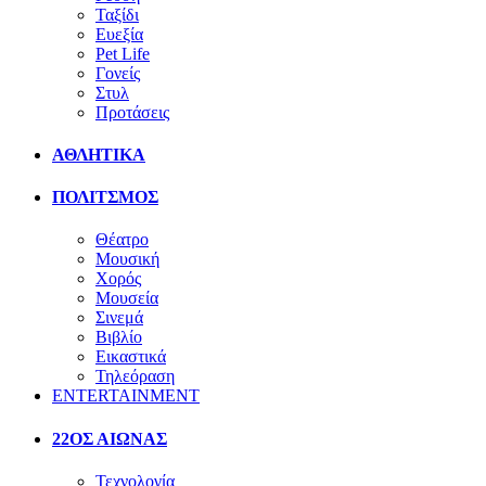
Ταξίδι
Ευεξία
Pet Life
Γονείς
Στυλ
Προτάσεις
ΑΘΛΗΤΙΚΑ
ΠΟΛΙΤΣΜΟΣ
Θέατρο
Μουσική
Χορός
Μουσεία
Σινεμά
Βιβλίο
Εικαστικά
Τηλεόραση
ENTERTAINMENT
22ΟΣ ΑΙΩΝΑΣ
Τεχνολογία