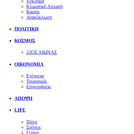
Έγκλημα
Κλιματική Αλλαγή
Καιρός
Ανακύκλωση
ΠΟΛΙΤΙΚΗ
ΚΟΣΜΟΣ
22ΟΣ ΑΙΩΝΑΣ
ΟΙΚΟΝΟΜΙΑ
Ενέργεια
Τουρισμός
Επιχειρήσεις
ΑΠΟΨΗ
LIFE
Πόλη
Σχέσεις
Γεύση