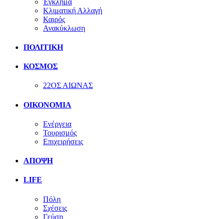
Έγκλημα
Κλιματική Αλλαγή
Καιρός
Ανακύκλωση
ΠΟΛΙΤΙΚΗ
ΚΟΣΜΟΣ
22ΟΣ ΑΙΩΝΑΣ
ΟΙΚΟΝΟΜΙΑ
Ενέργεια
Τουρισμός
Επιχειρήσεις
ΑΠΟΨΗ
LIFE
Πόλη
Σχέσεις
Γεύση