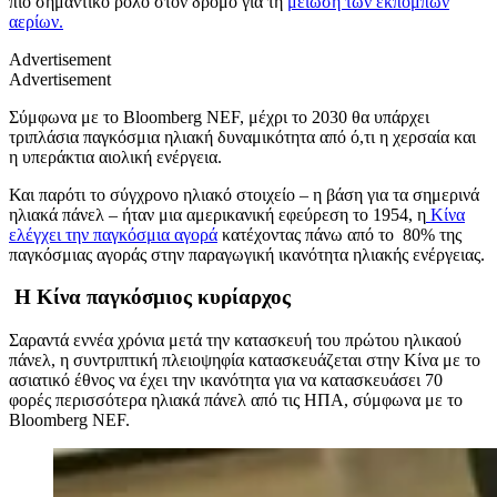
πιο σημαντικό ρόλο στον δρόμο για τη
μείωση των εκπομπών
αερίων.
Advertisement
Advertisement
Σύμφωνα με το Bloomberg NEF, μέχρι το 2030 θα υπάρχει
τριπλάσια παγκόσμια ηλιακή δυναμικότητα από ό,τι η χερσαία και
η υπεράκτια αιολική ενέργεια.
Και παρότι το σύγχρονο ηλιακό στοιχείο – η βάση για τα σημερινά
ηλιακά πάνελ – ήταν μια αμερικανική εφεύρεση το 1954, η
Κίνα
ελέγχει την παγκόσμια αγορά
κατέχοντας πάνω από το 80% της
παγκόσμιας αγοράς στην παραγωγική ικανότητα ηλιακής ενέργειας.
Η Κίνα παγκόσμιος κυρίαρχος
Σαραντά εννέα χρόνια μετά την κατασκευή του πρώτου ηλικαού
πάνελ, η συντριπτική πλειοψηφία κατασκευάζεται στην Κίνα με το
ασιατικό έθνος να έχει την ικανότητα για να κατασκευάσει 70
φορές περισσότερα ηλιακά πάνελ από τις ΗΠΑ, σύμφωνα με το
Bloomberg NEF.