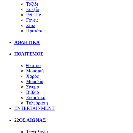
Ταξίδι
Ευεξία
Pet Life
Γονείς
Στυλ
Προτάσεις
ΑΘΛΗΤΙΚΑ
ΠΟΛΙΤΣΜΟΣ
Θέατρο
Μουσική
Χορός
Μουσεία
Σινεμά
Βιβλίο
Εικαστικά
Τηλεόραση
ENTERTAINMENT
22ΟΣ ΑΙΩΝΑΣ
Τεχνολογία