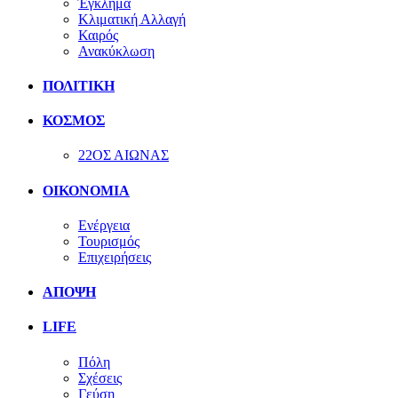
Έγκλημα
Κλιματική Αλλαγή
Καιρός
Ανακύκλωση
ΠΟΛΙΤΙΚΗ
ΚΟΣΜΟΣ
22ΟΣ ΑΙΩΝΑΣ
ΟΙΚΟΝΟΜΙΑ
Ενέργεια
Τουρισμός
Επιχειρήσεις
ΑΠΟΨΗ
LIFE
Πόλη
Σχέσεις
Γεύση