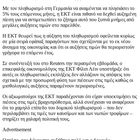
Με τον πληθωρισμό στη Γερμανία να αναμένεται να πλησιάσει το
5% τους επόμενους μήνες, η ΕΚΤ είναι πιθανό να δεχθεί αυξημένη
πίεση για να αντιμετωπίσει το ζήτημα αυτό που ξυπνά μνήμες από
μεγάλες αυξήσεις τιμών στο παρελθόν.
Η ΕΚΤ θεωρεί πως η αύξηση του πληθωρισμού οφείλεται κυρίως
σε μία σειρά εφάπαξ παραγόντων που σχετίζονται με το εκ νέου
άνοιγμα της οικονομίας και ότι οι αυξήσεις τιμών θα περιοριστούν
γρήγορα το επόμενο έτος.
Σε συνέντευξή του στο Reuters την περασμένη εβδομάδα, ο
επικεφαλής οικονομολόγος της ΕΚΤ Φίλιπ Λέιν υποστήριξε ότι
αυτές οι πληθωριστικές εκπλήξεις δεν αλλάζουν τις απόψεις του
σχετικά με την προσωρινή φύση των πιέσεων στις τιμές καθώς οι
μισθολογικές αυξήσεις παραμένουν περιορισμένες.
Οι αξιωματούχοι της ΕΚΤ παραδέχονταν ότι είχαν υποεκτιμήσει τις
πιέσεις στις τιμές βραχυπρόθεσμα, αλλά συνέχισαν να αναφέρουν
ότι το χαμηλό επίπεδο του δομικού πληθωρισμού – που δεν
περιλαμβάνει τις τιμές των καυσίμων και των νωπών τροφίμων –
στηρίζει τη χαλαρή πολιτική τους.
Advertisement