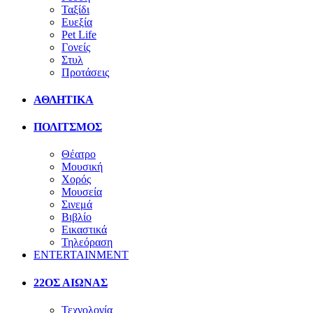
Ταξίδι
Ευεξία
Pet Life
Γονείς
Στυλ
Προτάσεις
ΑΘΛΗΤΙΚΑ
ΠΟΛΙΤΣΜΟΣ
Θέατρο
Μουσική
Χορός
Μουσεία
Σινεμά
Βιβλίο
Εικαστικά
Τηλεόραση
ENTERTAINMENT
22ΟΣ ΑΙΩΝΑΣ
Τεχνολογία