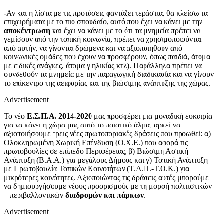
-Αν και η λίστα με τις προτάσεις φαντάζει τεράστια, θα κλείσω τα
επιχειρήματα με το πιο σπουδαίο, αυτό που έχει να κάνει με την
αποκέντρωση
και έχει να κάνει με το ότι τα μνημεία πρέπει να
γεμίσουν από την τοπική κοινωνία, πρέπει να χρησιμοποιούνται
από αυτήν, να γίνονται δρώμενα και να αξιοποιηθούν από
κοινωνικές ομάδες που έχουν να προσφέρουν, όπως παιδιά, άτομα
με ειδικές ανάγκες, άτομα γ ηλικίας κτλ). Παράλληλα πρέπει να
συνδεθούν τα μνημεία με την παραγωγική διαδικασία και να γίνουν
το επίκεντρο της αειφορίας και της βιώσιμης ανάπτυξης της χώρας.
Advertisement
Το νέο
Ε.Σ.Π.Α. 2014-2020
μας προσφέρει μια μοναδική ευκαιρία
για να κάνει η χώρα μας αυτό το ποιοτικό άλμα, αρκεί να
αξιοποιήσουμε τρεις νέες πρωτοποριακές δράσεις που προωθεί: α)
Ολοκληρωμένη Χωρική Επένδυση (Ο.Χ.Ε.) που αφορά τις
πρωτοβουλίες σε επίπεδο Περιφέρειας, β) Βιώσιμη Αστική
Ανάπτυξη (Β.Α.Α.) για μεγάλους Δήμους και γ) Τοπική Ανάπτυξη
με Πρωτοβουλία Τοπικών Κοινοτήτων (Τ.Α.Π.-Τ.Ο.Κ.) για
μικρότερες κοινότητες. Αξιοποιώντας τις δράσεις αυτές μπορούμε
να δημιουργήσουμε νέους προορισμούς με τη μορφή πολιτιστικών
– περιβαλλοντικών
διαδρομών και πάρκων
.
Advertisement