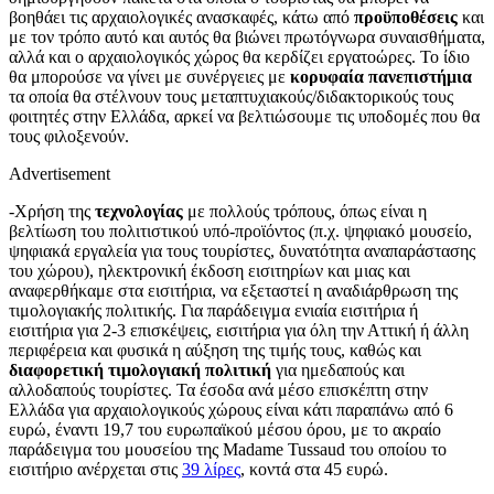
βοηθάει τις αρχαιολογικές ανασκαφές, κάτω από
προϋποθέσεις
και
με τον τρόπο αυτό και αυτός θα βιώνει πρωτόγνωρα συναισθήματα,
αλλά και ο αρχαιολογικός χώρος θα κερδίζει εργατοώρες. Το ίδιο
θα μπορούσε να γίνει με συνέργειες με
κορυφαία πανεπιστήμια
τα οποία θα στέλνουν τους μεταπτυχιακούς/διδακτορικούς τους
φοιτητές στην Ελλάδα, αρκεί να βελτιώσουμε τις υποδομές που θα
τους φιλοξενούν.
Advertisement
-Χρήση της
τεχνολογίας
με πολλούς τρόπους, όπως είναι η
βελτίωση του πολιτιστικού υπό-προϊόντος (π.χ. ψηφιακό μουσείο,
ψηφιακά εργαλεία για τους τουρίστες, δυνατότητα αναπαράστασης
του χώρου), ηλεκτρονική έκδοση εισιτηρίων και μιας και
αναφερθήκαμε στα εισιτήρια, να εξεταστεί η αναδιάρθρωση της
τιμολογιακής πολιτικής. Για παράδειγμα ενιαία εισιτήρια ή
εισιτήρια για 2-3 επισκέψεις, εισιτήρια για όλη την Αττική ή άλλη
περιφέρεια και φυσικά η αύξηση της τιμής τους, καθώς και
διαφορετική τιμολογιακή πολιτική
για ημεδαπούς και
αλλοδαπούς τουρίστες. Τα έσοδα ανά μέσο επισκέπτη στην
Ελλάδα για αρχαιολογικούς χώρους είναι κάτι παραπάνω από 6
ευρώ, έναντι 19,7 του ευρωπαϊκού μέσου όρου, με το ακραίο
παράδειγμα του μουσείου της Madame Tussaud του οποίου το
εισιτήριο ανέρχεται στις
39 λίρες
, κοντά στα 45 ευρώ.