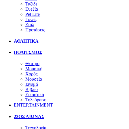
Ταξίδι
Ευεξία
Pet Life
Γονείς
Στυλ
Προτάσεις
ΑΘΛΗΤΙΚΑ
ΠΟΛΙΤΣΜΟΣ
Θέατρο
Μουσική
Χορός
Μουσεία
Σινεμά
Βιβλίο
Εικαστικά
Τηλεόραση
ENTERTAINMENT
22ΟΣ ΑΙΩΝΑΣ
Τεχνολογία