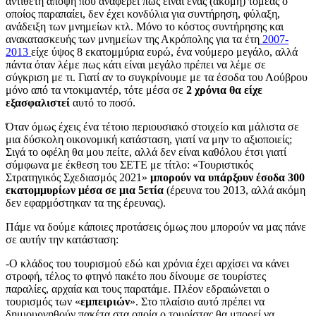
αντίθετη άποψη που αναφέρει πως είναι ένας (ακόμη) τομέας ο
οποίος παραπαίει, δεν έχει κονδύλια για συντήρηση, φύλαξη,
ανάδειξη των μνημείων κτλ. Μόνο το κόστος συντήρησης και
ανακατασκευής των μνημείων της Ακρόπολης για τα έτη
2007-
2013
είχε ύψος 8 εκατομμύρια ευρώ, ένα νούμερο μεγάλο, αλλά
πάντα όταν λέμε πως κάτι είναι μεγάλο πρέπει να λέμε σε
σύγκριση με τι. Γιατί αν το συγκρίνουμε με τα έσοδα του Λούβρου
μόνο από τα ντοκιμαντέρ, τότε μέσα σε
2 χρόνια θα είχε
εξασφαλιστεί
αυτό το ποσό.
Όταν όμως έχεις ένα τέτοιο περιουσιακό στοιχείο και μάλιστα σε
μια δύσκολη οικονομική κατάσταση, γιατί να μην το αξιοποιείς;
Σιγά το οφέλη θα μου πείτε, αλλά δεν είναι καθόλου έτσι γιατί
σύμφωνα με έκθεση του ΣΕΤΕ με τίτλο: «Τουριστικός
Στρατηγικός Σχεδιασμός 2021»
μπορούν να υπάρξουν έσοδα 300
εκατομμυρίων μέσα σε μια 5ετία
(έρευνα του 2013, αλλά ακόμη
δεν εφαρμόστηκαν τα της έρευνας).
Πάμε να δούμε κάποιες προτάσεις όμως που μπορούν να μας πάνε
σε αυτήν την κατάσταση:
-Ο κλάδος του τουρισμού εδώ και χρόνια έχει αρχίσει να κάνει
στροφή, τέλος το φτηνό πακέτο που δίνουμε σε τουρίστες
παραλίες, αρχαία και τους παρατάμε. Πλέον εδραιώνεται ο
τουρισμός των «
εμπειριών
». Στο πλαίσιο αυτό πρέπει να
δημιουργηθούν πακέτα στα οποία ο τουρίστας θα μπορεί να