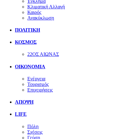
Έγκλημα
Κλιματική Αλλαγή
Καιρός
Ανακύκλωση
ΠΟΛΙΤΙΚΗ
ΚΟΣΜΟΣ
22ΟΣ ΑΙΩΝΑΣ
ΟΙΚΟΝΟΜΙΑ
Ενέργεια
Τουρισμός
Επιχειρήσεις
ΑΠΟΨΗ
LIFE
Πόλη
Σχέσεις
Γεύση