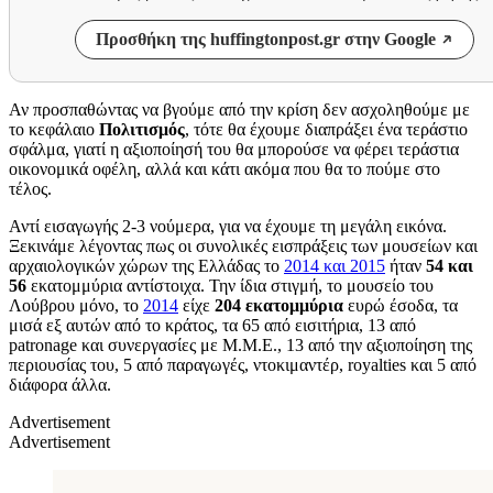
Προσθήκη της huffingtonpost.gr στην Google
Αν προσπαθώντας να βγούμε από την κρίση δεν ασχοληθούμε με
το κεφάλαιο
Πολιτισμός
, τότε θα έχουμε διαπράξει ένα τεράστιο
σφάλμα, γιατί η αξιοποίησή του θα μπορούσε να φέρει τεράστια
οικονομικά οφέλη, αλλά και κάτι ακόμα που θα το πούμε στο
τέλος.
Αντί εισαγωγής 2-3 νούμερα, για να έχουμε τη μεγάλη εικόνα.
Ξεκινάμε λέγοντας πως οι συνολικές εισπράξεις των μουσείων και
αρχαιολογικών χώρων της Ελλάδας το
2014 και 2015
ήταν
54 και
56
εκατομμύρια αντίστοιχα. Την ίδια στιγμή, το μουσείο του
Λούβρου μόνο, το
2014
είχε
204 εκατομμύρια
ευρώ έσοδα, τα
μισά εξ αυτών από το κράτος, τα 65 από εισιτήρια, 13 από
patronage και συνεργασίες με Μ.Μ.Ε., 13 από την αξιοποίηση της
περιουσίας του, 5 από παραγωγές, ντοκιμαντέρ, royalties και 5 από
διάφορα άλλα.
Advertisement
Advertisement