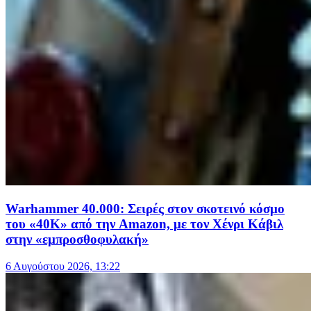
Warhammer 40.000: Σειρές στον σκοτεινό κόσμο
του «40Κ» από την Amazon, με τον Χένρι Κάβιλ
στην «εμπροσθοφυλακή»
6 Αυγούστου 2026, 13:22