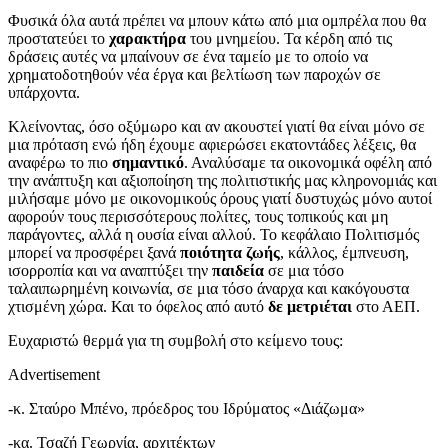
Φυσικά όλα αυτά πρέπει να μπουν κάτω από μια ομπρέλα που θα
προστατεύει το
χαρακτήρα
του μνημείου. Τα κέρδη από τις
δράσεις αυτές να μπαίνουν σε ένα ταμείο με το οποίο να
χρηματοδοτηθούν νέα έργα και βελτίωση των παροχών σε
υπάρχοντα.
Κλείνοντας, όσο οξύμωρο και αν ακουστεί γιατί θα είναι μόνο σε
μια πρόταση ενώ ήδη έχουμε αφιερώσει εκατοντάδες λέξεις, θα
αναφέρω το πιο
σημαντικό
. Αναλύσαμε τα οικονομικά οφέλη από
την ανάπτυξη και αξιοποίηση της πολιτιστικής μας κληρονομιάς και
μιλήσαμε μόνο με οικονομικούς όρους γιατί δυστυχώς μόνο αυτοί
αφορούν τους περισσότερους πολίτες, τους τοπικούς και μη
παράγοντες, αλλά η ουσία είναι αλλού. Το κεφάλαιο Πολιτισμός
μπορεί να προσφέρει ξανά
ποιότητα ζωής
, κάλλος, έμπνευση,
ισορροπία και να αναπτύξει την
παιδεία
σε μια τόσο
ταλαιπωρημένη κοινωνία, σε μια τόσο άναρχα και κακόγουστα
χτισμένη χώρα. Και το όφελος από αυτό
δε μετριέται
στο ΑΕΠ.
Ευχαριστώ θερμά για τη συμβολή στο κείμενο τους:
Advertisement
-κ. Σταύρο Μπένο, πρόεδρος του Ιδρύματος «Διάζωμα»
-κα. Τσαζή Γεωργία, αρχιτέκτων