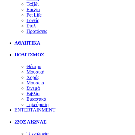
Ταξίδι
Ευεξία
Pet Life
Γονείς
Στυλ
Προτάσεις
ΑΘΛΗΤΙΚΑ
ΠΟΛΙΤΣΜΟΣ
Θέατρο
Μουσική
Χορός
Μουσεία
Σινεμά
Βιβλίο
Εικαστικά
Τηλεόραση
ENTERTAINMENT
22ΟΣ ΑΙΩΝΑΣ
Τεχνολογία