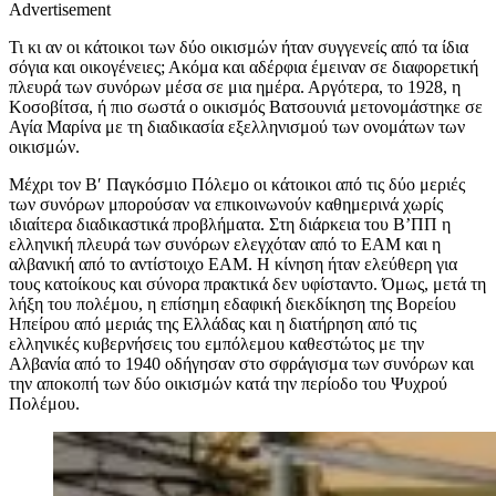
Advertisement
Τι κι αν οι κάτοικοι των δύο οικισμών ήταν συγγενείς από τα ίδια
σόγια και οικογένειες; Ακόμα και αδέρφια έμειναν σε διαφορετική
πλευρά των συνόρων μέσα σε μια ημέρα. Αργότερα, το 1928, η
Κοσοβίτσα, ή πιο σωστά ο οικισμός Βατσουνιά μετονομάστηκε σε
Αγία Μαρίνα με τη διαδικασία εξελληνισμού των ονομάτων των
οικισμών.
Μέχρι τον Β′ Παγκόσμιο Πόλεμο οι κάτοικοι από τις δύο μεριές
των συνόρων μπορούσαν να επικοινωνούν καθημερινά χωρίς
ιδιαίτερα διαδικαστικά προβλήματα. Στη διάρκεια του Β’ΠΠ η
ελληνική πλευρά των συνόρων ελεγχόταν από το ΕΑΜ και η
αλβανική από το αντίστοιχο ΕΑΜ. Η κίνηση ήταν ελεύθερη για
τους κατοίκους και σύνορα πρακτικά δεν υφίσταντο. Όμως, μετά τη
λήξη του πολέμου, η επίσημη εδαφική διεκδίκηση της Βορείου
Ηπείρου από μεριάς της Ελλάδας και η διατήρηση από τις
ελληνικές κυβερνήσεις του εμπόλεμου καθεστώτος με την
Αλβανία από το 1940 οδήγησαν στο σφράγισμα των συνόρων και
την αποκοπή των δύο οικισμών κατά την περίοδο του Ψυχρού
Πολέμου.