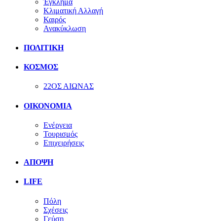
Έγκλημα
Κλιματική Αλλαγή
Καιρός
Ανακύκλωση
ΠΟΛΙΤΙΚΗ
ΚΟΣΜΟΣ
22ΟΣ ΑΙΩΝΑΣ
ΟΙΚΟΝΟΜΙΑ
Ενέργεια
Τουρισμός
Επιχειρήσεις
ΑΠΟΨΗ
LIFE
Πόλη
Σχέσεις
Γεύση