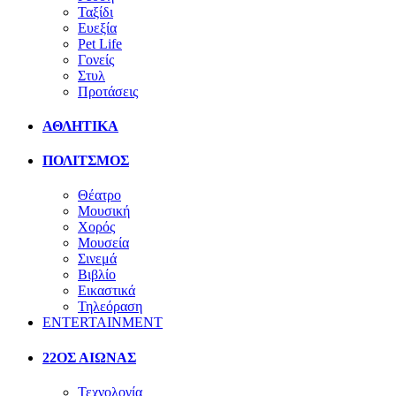
Ταξίδι
Ευεξία
Pet Life
Γονείς
Στυλ
Προτάσεις
ΑΘΛΗΤΙΚΑ
ΠΟΛΙΤΣΜΟΣ
Θέατρο
Μουσική
Χορός
Μουσεία
Σινεμά
Βιβλίο
Εικαστικά
Τηλεόραση
ENTERTAINMENT
22ΟΣ ΑΙΩΝΑΣ
Τεχνολογία