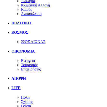
Έγκλημα
Κλιματική Αλλαγή
Καιρός
Ανακύκλωση
ΠΟΛΙΤΙΚΗ
ΚΟΣΜΟΣ
22ΟΣ ΑΙΩΝΑΣ
ΟΙΚΟΝΟΜΙΑ
Ενέργεια
Τουρισμός
Επιχειρήσεις
ΑΠΟΨΗ
LIFE
Πόλη
Σχέσεις
Γεύση