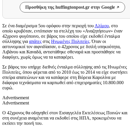
Προσθήκη της huffingtonpost.gr στην Google
Σε ένα διαμέρισμα 5ου ορόφου στην περιοχή του
Αλίμου
, στο
οποίο κρυβόταν, εντόπισαν τα στελέχη του «Αναζητήσεων» έναν
42χρονο φυγόποινο, σε βάρος του οποίου είχε εκδοθεί ένταλμα
σύλληψης για
απάτες
στις
Ηνωμένες Πολιτείες
. Όταν οι
αστυνομικοί τον αιφνιδίασαν, ο 42χρονος με διπλή υπηκοότητα,
Λιβάνου και Καναδά, αντιστάθηκε σθεναρά και προσπάθησε να
διαφύγει, χωρίς όμως να τα καταφέρει.
Σε βάρος του υπήρχε διεθνές ένταλμα σύλληψης από τις Ηνωμένες
Πολιτείες, όπου φέρεται από το 2010 έως το 2014 να είχε συστήσει
σπείρα απατεώνων και να κατάφερε στη Βόρεια Καρολίνα με
διάφορα τεχνάσματα να καρπωθεί από επιχειρηματίες 10.800.000
ευρώ.
Advertisement
Advertisement
Ο 42χρονος θα οδηγηθεί στον Εισαγγελέα Εκτελέσεως Ποινών και
στη συνέχεια αναμένεται να εκδοθεί στις ΗΠΑ, προκειμένου να
εκτίσει την ποινή του.