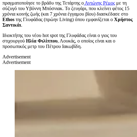
πραγματοποίησε το βράδυ της Τετάρτης ο
Αντώνης Ρέμος
με τη
σύζυγό του Υβόννη Μπόσνιακ. Το ζευγάρι, που κλείνει φέτος 15
χρόνια κοινής ζωής (και 7 χρόνια έγγαμου βίου) διασκέδασε στο
Ethos
της Γλυφάδας (πρώην Living) όπου εμφανίζεται ο
Χρήστος
Σαντικάι
.
Ιδιοκτήτης του νέου hot spot της Γλυφάδας είναι ο γιος του
στιχουργού
Ηλία Φιλίππου
, Λουκάς, ο οποίος είναι και ο
προσωπικός μετρ του Πέτρου Ιακωβίδη.
Advertisement
Advertisement