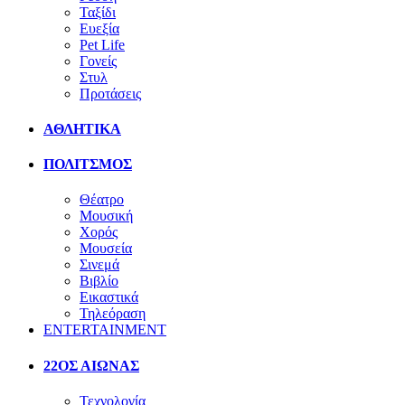
Ταξίδι
Ευεξία
Pet Life
Γονείς
Στυλ
Προτάσεις
ΑΘΛΗΤΙΚΑ
ΠΟΛΙΤΣΜΟΣ
Θέατρο
Μουσική
Χορός
Μουσεία
Σινεμά
Βιβλίο
Εικαστικά
Τηλεόραση
ENTERTAINMENT
22ΟΣ ΑΙΩΝΑΣ
Τεχνολογία