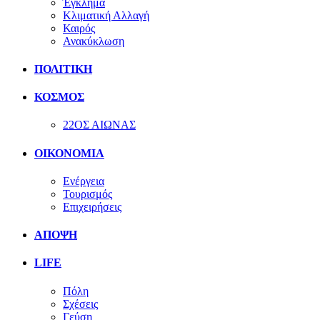
Έγκλημα
Κλιματική Αλλαγή
Καιρός
Ανακύκλωση
ΠΟΛΙΤΙΚΗ
ΚΟΣΜΟΣ
22ΟΣ ΑΙΩΝΑΣ
ΟΙΚΟΝΟΜΙΑ
Ενέργεια
Τουρισμός
Επιχειρήσεις
ΑΠΟΨΗ
LIFE
Πόλη
Σχέσεις
Γεύση