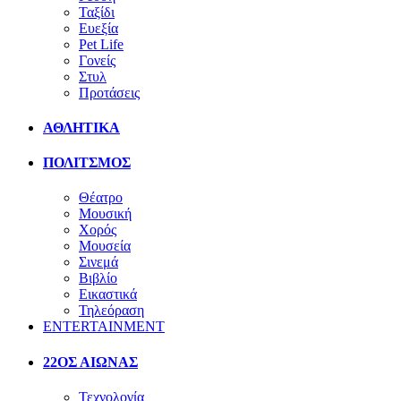
Ταξίδι
Ευεξία
Pet Life
Γονείς
Στυλ
Προτάσεις
ΑΘΛΗΤΙΚΑ
ΠΟΛΙΤΣΜΟΣ
Θέατρο
Μουσική
Χορός
Μουσεία
Σινεμά
Βιβλίο
Εικαστικά
Τηλεόραση
ENTERTAINMENT
22ΟΣ ΑΙΩΝΑΣ
Τεχνολογία