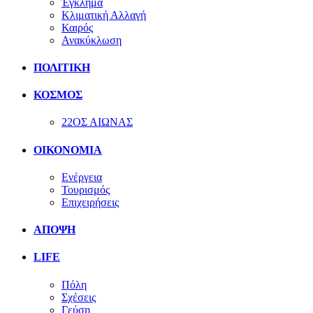
Έγκλημα
Κλιματική Αλλαγή
Καιρός
Ανακύκλωση
ΠΟΛΙΤΙΚΗ
ΚΟΣΜΟΣ
22ΟΣ ΑΙΩΝΑΣ
ΟΙΚΟΝΟΜΙΑ
Ενέργεια
Τουρισμός
Επιχειρήσεις
ΑΠΟΨΗ
LIFE
Πόλη
Σχέσεις
Γεύση