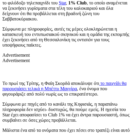
το φιλόδοξο τηλεπαιχνίδι του
Star
,
1%
Club
, το οποίο αναμένεται
να ξεκινήσει γυρίσματα στα τέλη του καλοκαιριού και όλα
δείχνουν ότι θα προβάλλεται στη βραδινή ζώνη του
Σαββατοκύριακου.
Σύμφωνα με πληροφορίες, αυτές τις μέρες ολοκληρώνεται η
κατασκευή του εντυπωσιακού σκηνικού και η ομάδα της εκπομπής
έχει ξεκινήσει από τη Θεσσαλονίκη τις οντισιόν για τους
υποψήφιους παίκτες.
Advertisement
Advertisement
Το πρωί της Τρίτης, η Φαίη Σκορδά αποκάλυψε ότι
το παιχνίδι θα
παρουσιάσει τελικά η Μπέττυ Μαγγίρα
, ένα όνομα που
φιγουράριζε από πολύ νωρίς ως το επικρατέστερο.
Σύμφωνα με πηγές από το κανάλι της Κηφισιάς, η παραπάνω
πληροφορία δεν ισχύει- δυστυχώς, θα πούμε εμείς. Η ηγεσία του
Star έχει αποφασίσει το Club 1% να έχει άντρα παρουσιαστή, όπως
συμβαίνει σε όσες χώρες προβάλλεται.
Μάλιστα ένα από τα ονόματα που έχει πέσει στο τραπέζι είναι αυτό