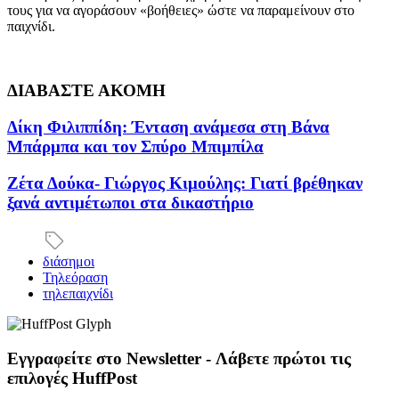
τους για να αγοράσουν «βοήθειες» ώστε να παραμείνουν στο
παιχνίδι.
ΔΙΑΒΑΣΤΕ ΑΚΟΜΗ
Δίκη Φιλιππίδη: Ένταση ανάμεσα στη Βάνα
Μπάρμπα και τον Σπύρο Μπιμπίλα
Ζέτα Δούκα- Γιώργος Κιμούλης: Γιατί βρέθηκαν
ξανά αντιμέτωποι στα δικαστήριο
διάσημοι
Τηλεόραση
τηλεπαιχνίδι
Εγγραφείτε στο Newsletter - Λάβετε πρώτοι τις
επιλογές HuffPost