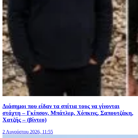
Διάσημοι που είδαν τα σπίτια τους να γίνονται
στάχτη – Γκίπσον, Μπάτλερ, Χόπκινς, Σαπουτζάκη,
Χατζής – (βίντεο)
2 Αυγούστου 2026, 11:55