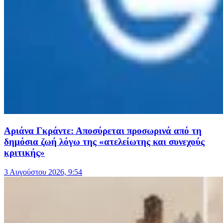
Αριάνα Γκράντε: Αποσύρεται προσωρινά από τη
δημόσια ζωή λόγω της «ατελείωτης και συνεχούς
κριτικής»
3 Αυγούστου 2026, 9:54