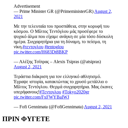
Advertisement
— Prime Minister GR (@PrimeministerGR)
August 2,
2021
Με την τελευταία του προσπάθεια, στην κορυφή του
κόσμου. Ο Μίλτος Τεντόγλου μάς προσέφερε το
ψυχικό άλμα που είχαμε ανάγκη σε μία τόσο δύσκολη
ημέρα. Συγχαρητήρια για τη δύναμη, το πείσμα, τη
νίκη.
#τεντογλου
#tentoglou
pic.twitter.com/H683Dt8BKP
— Αλέξης Τσίπρας – Alexis Tsipras (@atsipras)
August 2, 2021
Τεράστια διάκριση για τον ελληνικό αθλητισμό.
Έγραψε ιστορία, κατακτώντας το χρυσό μετάλλιο ο
Μίλτος Τεντόγλου. Θερμά συγχαρητήρια. Μας έκανες
υπερήφανους!
#Τεντογλου
#Tokyo2020gr
pic.twitter.com/FxFWYBaIWJ
— Fofi Gennimata (@FofiGennimata)
August 2, 2021
ΠΡΙΝ ΦΥΓΕΤΕ