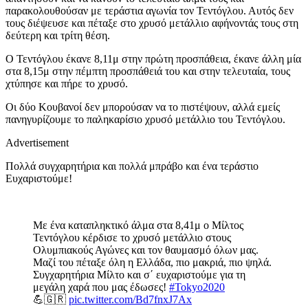
παρακολουθούσαν με τεράστια αγωνία τον Τεντόγλου. Αυτός δεν
τους διέψευσε και πέταξε στο χρυσό μετάλλιο αφήνοντάς τους στη
δεύτερη και τρίτη θέση.
Ο Τεντόγλου έκανε 8,11μ στην πρώτη προσπάθεια, έκανε άλλη μία
στα 8,15μ στην πέμπτη προσπάθειά του και στην τελευταία, τους
χτύπησε και πήρε το χρυσό.
Οι δύο Κουβανοί δεν μπορούσαν να το πιστέψουν, αλλά εμείς
πανηγυρίζουμε το παληκαρίσιο χρυσό μετάλλιο του Τεντόγλου.
Advertisement
Πολλά συγχαρητήρια και πολλά μπράβο και ένα τεράστιο
Ευχαριστούμε!
Με ένα καταπληκτικό άλμα στα 8,41μ ο Μίλτος
Τεντόγλου κέρδισε τo χρυσό μετάλλιο στους
Ολυμπιακούς Αγώνες και τον θαυμασμό όλων μας.
Μαζί του πέταξε όλη η Ελλάδα, πιο μακριά, πιο ψηλά.
Συγχαρητήρια Μίλτο και σ΄ ευχαριστούμε για τη
μεγάλη χαρά που μας έδωσες!
#Tokyo2020
💪🇬🇷
pic.twitter.com/Bd7fnxJ7Ax