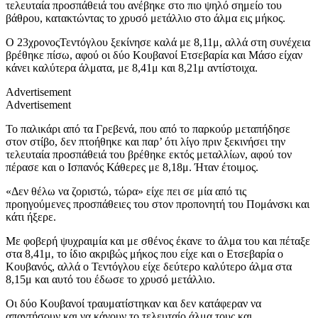
τελευταία προσπάθειά του ανέβηκε στο πιο ψηλό σημείο του
βάθρου, κατακτώντας το χρυσό μετάλλιο στο άλμα εις μήκος.
Ο 23χρονοςΤεντόγλου ξεκίνησε καλά με 8,11μ, αλλά στη συνέχεια
βρέθηκε πίσω, αφού οι δύο Κουβανοί Ετσεβαρία και Μάσο είχαν
κάνει καλύτερα άλματα, με 8,41μ και 8,21μ αντίστοιχα.
Advertisement
Advertisement
Το παλικάρι από τα Γρεβενά, που από το παρκούρ μεταπήδησε
στον στίβο, δεν πτοήθηκε και παρ’ ότι λίγο πριν ξεκινήσει την
τελευταία προσπάθειά του βρέθηκε εκτός μεταλλίων, αφού τον
πέρασε και ο Ισπανός Κάθερες με 8,18μ. Ήταν έτοιμος.
«Δεν θέλω να ζοριστώ, τώρα» είχε πει σε μία από τις
προηγούμενες προσπάθειες του στον προπονητή του Πομάνσκι και
κάτι ήξερε.
Με φοβερή ψυχραιμία και με σθένος έκανε το άλμα του και πέταξε
στα 8,41μ, το ίδιο ακριβώς μήκος που είχε και ο Ετσεβαρία ο
Κουβανός, αλλά ο Τεντόγλου είχε δεύτερο καλύτερο άλμα στα
8,15μ και αυτό του έδωσε το χρυσό μετάλλιο.
Οι δύο Κουβανοί τραυματίστηκαν και δεν κατάφεραν να
απαντήσουν και να κάνουν το τελευταίο άλμα τους και