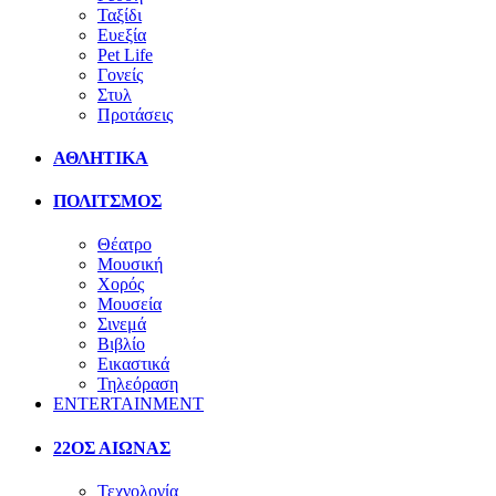
Ταξίδι
Ευεξία
Pet Life
Γονείς
Στυλ
Προτάσεις
ΑΘΛΗΤΙΚΑ
ΠΟΛΙΤΣΜΟΣ
Θέατρο
Μουσική
Χορός
Μουσεία
Σινεμά
Βιβλίο
Εικαστικά
Τηλεόραση
ENTERTAINMENT
22ΟΣ ΑΙΩΝΑΣ
Τεχνολογία