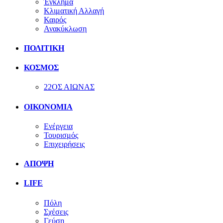
Έγκλημα
Κλιματική Αλλαγή
Καιρός
Ανακύκλωση
ΠΟΛΙΤΙΚΗ
ΚΟΣΜΟΣ
22ΟΣ ΑΙΩΝΑΣ
ΟΙΚΟΝΟΜΙΑ
Ενέργεια
Τουρισμός
Επιχειρήσεις
ΑΠΟΨΗ
LIFE
Πόλη
Σχέσεις
Γεύση