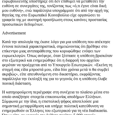
ευρωβουλευτής υποστήριξε ότι δεν επιθυμεί να μεταθέσει την
ευθύνη σε συνεργάτες της, τονίζοντας πως «ό,τι έγινε είναι δική
μου ευθύνη», ενώ παράλληλα υπογράμμισε ότι από την αρχή της
θητείας της στο Ευρωπαϊκό Κοινοβούλιο είχε οργανώσει το
γραφείο της με αυστηρή προσήλωση στους κανόνες προστασίας
προσωπικών δεδομένων.
Advertisement
Κατά την απολογία της έκανε λόγο για μια υπόθεση που απέκτησε
έντονα πολιτικά χαρακτηριστικά, σημειώνοντας ότι βρέθηκε στο
επίκεντρο μιας αντιπαράθεσης που κορυφώθηκε ενόψει των
ευρωεκλογών. Όπως ανέφερε, όταν ξέσπασε η υπόθεση βρισκόταν
στο εξωτερικό και ενημερώθηκε ότι η διαρροή του αρχείου
φερόταν να προέρχεται από το Υπουργείο Εσωτερικών. «Εκείνη τη
στιγμή σας είδα μπροστά μου, είδα δύο χρόνια μετά τι θα συμβεί
ακριβώς», είπε απευθυνόμενη στο δικαστήριο, εκφράζοντας
παράλληλα την έκπληξή της για το γεγονός ότι η υπόθεση έλαβε
ποινική διάσταση.
Η κατηγορούμενη περιέγραψε στη συνέχεια το πλαίσιο μέσα στο
οποίο αναζήτησε στοιχεία επικοινωνίας αποδήμων Ελλήνων.
Σύμφωνα με την ίδια, η επιστολική ψήφος αποτελούσε μια
σημαντική μεταρρύθμιση και υπήρχε πολιτική κατεύθυνση να
ενημερωθούν οι Έλληνες του εξωτερικού για τη νέα διαδικασία.