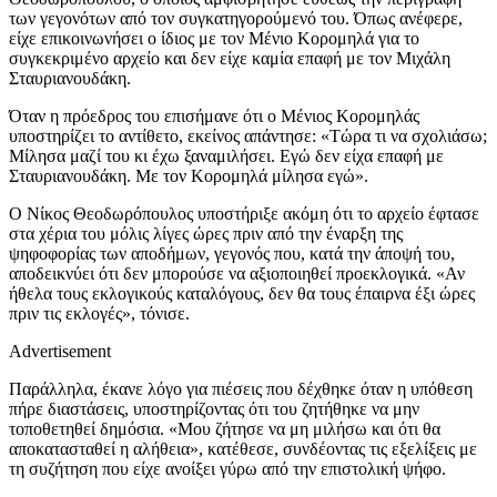
των γεγονότων από τον συγκατηγορούμενό του. Όπως ανέφερε,
είχε επικοινωνήσει ο ίδιος με τον Μένιο Κορομηλά για το
συγκεκριμένο αρχείο και δεν είχε καμία επαφή με τον Μιχάλη
Σταυριανουδάκη.
Όταν η πρόεδρος του επισήμανε ότι ο Μένιος Κορομηλάς
υποστηρίζει το αντίθετο, εκείνος απάντησε: «Τώρα τι να σχολιάσω;
Μίλησα μαζί του κι έχω ξαναμιλήσει. Εγώ δεν είχα επαφή με
Σταυριανουδάκη. Με τον Κορομηλά μίλησα εγώ».
Ο Νίκος Θεοδωρόπουλος υποστήριξε ακόμη ότι το αρχείο έφτασε
στα χέρια του μόλις λίγες ώρες πριν από την έναρξη της
ψηφοφορίας των αποδήμων, γεγονός που, κατά την άποψή του,
αποδεικνύει ότι δεν μπορούσε να αξιοποιηθεί προεκλογικά. «Αν
ήθελα τους εκλογικούς καταλόγους, δεν θα τους έπαιρνα έξι ώρες
πριν τις εκλογές», τόνισε.
Advertisement
Παράλληλα, έκανε λόγο για πιέσεις που δέχθηκε όταν η υπόθεση
πήρε διαστάσεις, υποστηρίζοντας ότι του ζητήθηκε να μην
τοποθετηθεί δημόσια. «Μου ζήτησε να μη μιλήσω και ότι θα
αποκατασταθεί η αλήθεια», κατέθεσε, συνδέοντας τις εξελίξεις με
τη συζήτηση που είχε ανοίξει γύρω από την επιστολική ψήφο.