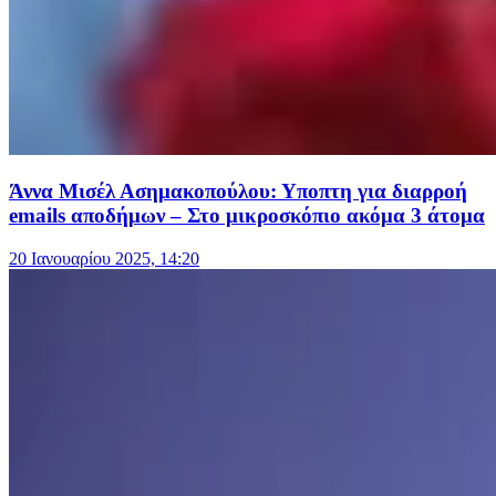
Άννα Μισέλ Ασημακοπούλου: Υποπτη για διαρροή
emails αποδήμων – Στο μικροσκόπιο ακόμα 3 άτομα
20 Ιανουαρίου 2025, 14:20