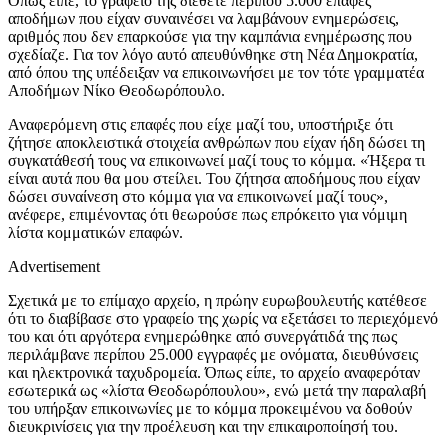
Όπως είπε, το γραφείο της διέθετε περίπου 5.000 επαφές
αποδήμων που είχαν συναινέσει να λαμβάνουν ενημερώσεις,
αριθμός που δεν επαρκούσε για την καμπάνια ενημέρωσης που
σχεδίαζε. Για τον λόγο αυτό απευθύνθηκε στη Νέα Δημοκρατία,
από όπου της υπέδειξαν να επικοινωνήσει με τον τότε γραμματέα
Αποδήμων Νίκο Θεοδωρόπουλο.
Αναφερόμενη στις επαφές που είχε μαζί του, υποστήριξε ότι
ζήτησε αποκλειστικά στοιχεία ανθρώπων που είχαν ήδη δώσει τη
συγκατάθεσή τους να επικοινωνεί μαζί τους το κόμμα. «Ήξερα τι
είναι αυτά που θα μου στείλει. Του ζήτησα αποδήμους που είχαν
δώσει συναίνεση στο κόμμα για να επικοινωνεί μαζί τους»,
ανέφερε, επιμένοντας ότι θεωρούσε πως επρόκειτο για νόμιμη
λίστα κομματικών επαφών.
Advertisement
Σχετικά με το επίμαχο αρχείο, η πρώην ευρωβουλευτής κατέθεσε
ότι το διαβίβασε στο γραφείο της χωρίς να εξετάσει το περιεχόμενό
του και ότι αργότερα ενημερώθηκε από συνεργάτιδά της πως
περιλάμβανε περίπου 25.000 εγγραφές με ονόματα, διευθύνσεις
και ηλεκτρονικά ταχυδρομεία. Όπως είπε, το αρχείο αναφερόταν
εσωτερικά ως «λίστα Θεοδωρόπουλου», ενώ μετά την παραλαβή
του υπήρξαν επικοινωνίες με το κόμμα προκειμένου να δοθούν
διευκρινίσεις για την προέλευση και την επικαιροποίησή του.