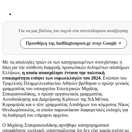
Για να μας βλέπεις πιο συχνά στα αποτελέσματα αναζήτησης
Προσθήκη της huffingtonpost.gr στην Google
Με τις απολογίες τριών εκ των κατηγορουμένων συνεχίστηκε η
δίκη για την υπόθεση διαρροής προσωπικών δεδομένων αποδήμων
Ελλήνων,
η οποία απασχόλησε έντονα την πολιτική
επικαιρότητα ενόψει των ευρωεκλογών του 2024
. Ενώπιον του
Τριμελούς Πλημμελειοδικείου Αθηνών βρέθηκαν ο πρώην γενικός
γραμματέας του υπουργείου Εσωτερικών Μιχάλης
Σταυριανουδάκης, ο πρώην οργανωτικός γραμματέας
Αυτοδιοίκησης και Διαχείρισης Κρίσεων της ΝΔ Μένιος
Κορομηλάς και ο τότε γραμματέας Αποδήμων του κόμματος Νίκος
Θεοδωρόπουλος, οι οποίοι παρουσίασαν διαφορετικές εκδοχές για
τη διαδρομή του επίμαχου αρχείου.
Ο Μιχάλης Σταυριανουδάκης αρνήθηκε κατηγορηματικά
οποιαδήποτε εμπλοκή, υποστηρίζοντας ότι δεν είχε καμία σχέση με