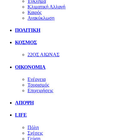
Έγκλημα
Κλιματική Αλλαγή
Καιρός
Ανακύκλωση
ΠΟΛΙΤΙΚΗ
ΚΟΣΜΟΣ
22ΟΣ ΑΙΩΝΑΣ
ΟΙΚΟΝΟΜΙΑ
Ενέργεια
Τουρισμός
Επιχειρήσεις
ΑΠΟΨΗ
LIFE
Πόλη
Σχέσεις
Γεύση