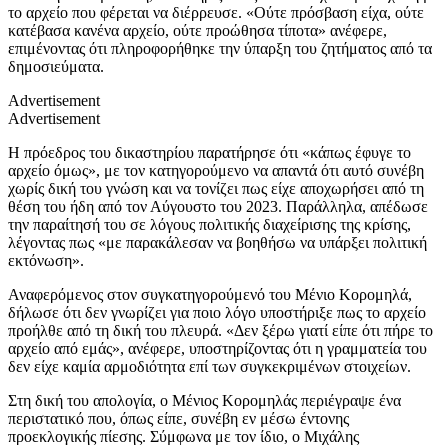
το αρχείο που φέρεται να διέρρευσε. «Ούτε πρόσβαση είχα, ούτε
κατέβασα κανένα αρχείο, ούτε προώθησα τίποτα» ανέφερε,
επιμένοντας ότι πληροφορήθηκε την ύπαρξη του ζητήματος από τα
δημοσιεύματα.
Advertisement
Advertisement
Η πρόεδρος του δικαστηρίου παρατήρησε ότι «κάπως έφυγε το
αρχείο όμως», με τον κατηγορούμενο να απαντά ότι αυτό συνέβη
χωρίς δική του γνώση και να τονίζει πως είχε αποχωρήσει από τη
θέση του ήδη από τον Αύγουστο του 2023. Παράλληλα, απέδωσε
την παραίτησή του σε λόγους πολιτικής διαχείρισης της κρίσης,
λέγοντας πως «με παρακάλεσαν να βοηθήσω να υπάρξει πολιτική
εκτόνωση».
Αναφερόμενος στον συγκατηγορούμενό του Μένιο Κορομηλά,
δήλωσε ότι δεν γνωρίζει για ποιο λόγο υποστήριξε πως το αρχείο
προήλθε από τη δική του πλευρά. «Δεν ξέρω γιατί είπε ότι πήρε το
αρχείο από εμάς», ανέφερε, υποστηρίζοντας ότι η γραμματεία του
δεν είχε καμία αρμοδιότητα επί των συγκεκριμένων στοιχείων.
Στη δική του απολογία, ο Μένιος Κορομηλάς περιέγραψε ένα
περιστατικό που, όπως είπε, συνέβη εν μέσω έντονης
προεκλογικής πίεσης. Σύμφωνα με τον ίδιο, ο Μιχάλης