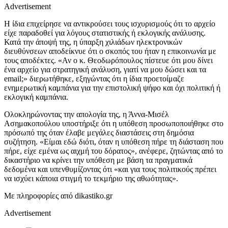
Advertisement
Η ίδια επιχείρησε να αντικρούσει τους ισχυρισμούς ότι το αρχείο
είχε παραδοθεί για λόγους στατιστικής ή εκλογικής ανάλυσης.
Κατά την άποψή της, η ύπαρξη χιλιάδων ηλεκτρονικών
διευθύνσεων αποδείκνυε ότι ο σκοπός του ήταν η επικοινωνία με
τους αποδέκτες. «Αν ο κ. Θεοδωρόπουλος πίστευε ότι μου δίνει
ένα αρχείο για στρατηγική ανάλυση, γιατί να μου δώσει και τα
email;» διερωτήθηκε, εξηγώντας ότι η ίδια προετοίμαζε
ενημερωτική καμπάνια για την επιστολική ψήφο και όχι πολιτική ή
εκλογική καμπάνια.
Ολοκληρώνοντας την απολογία της, η Άννα-Μισέλ
Ασημακοπούλου υποστήριξε ότι η υπόθεση προσωποποιήθηκε στο
πρόσωπό της όταν έλαβε μεγάλες διαστάσεις στη δημόσια
συζήτηση. «Είμαι εδώ διότι, όταν η υπόθεση πήρε τη διάσταση που
πήρε, είχε εμένα ως αιχμή του δόρατος», ανέφερε, ζητώντας από το
δικαστήριο να κρίνει την υπόθεση με βάση τα πραγματικά
δεδομένα και υπενθυμίζοντας ότι «και για τους πολιτικούς πρέπει
να ισχύει κάποια στιγμή το τεκμήριο της αθωότητας».
Με πληροφορίες από dikastiko.gr
Advertisement