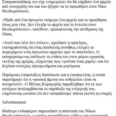
Σταυριανουδάκης τον είχε ενημερώσει ότι θα λάμβανε ένα αρχείο
από συνεργάτη του και του ζήτησε να το προωθήσει στον Νίκο
Θεοδωρόπουλο.
«Ήρθε από ένα άγνωστο νούμερο ένα αρχείο και το προώθησα
όπως μου είπε. Δεν έλεγξα το αρχείο και το έστειλα στον
Θεοδωρόπουλο», κατέθεσε, προκαλώντας την αντίδραση της
έδρας.
«Αυτό που λέτε δεν στέκει», σχολίασε η πρόεδρος,
επισημαίνοντας ότι ένας αποδέκτης συνήθως ελέγχει το
περιεχόμενο ενός άγνωστου αρχείου πριν το αποστείλει. Ο
κατηγορούμενος απέδωσε τη στάση του στον φόρτο εργασίας
εκείνης της ημέρας, εξηγώντας πως «γινόταν ένας χαμός» και ότι
δεχόταν συνεχώς τηλεφωνήματα και μηνύματα.
Παρόμοιες επιφυλάξεις διατύπωσε και η εισαγγελέας, η οποία
παρατήρησε ότι η «φυσική άμυνα του ανθρώπου είναι να
πονηρευτεί». Ο Μένιος Κορομηλάς παραδέχθηκε ότι εκ των
υστέρων αντιλαμβάνεται το παράδοξο της ενέργειάς του,
επιμένοντας ωστόσο ότι δεν υποψιάστηκε τίποτα εκείνη τη στιγμή.
Advertisement
Ιδιαίτερο ενδιαφέρον παρουσίασε η απολογία του Νίκου
Θεοδωρόπουλου, ο οποίος αμφισβήτησε ευθέως την περιγραφή