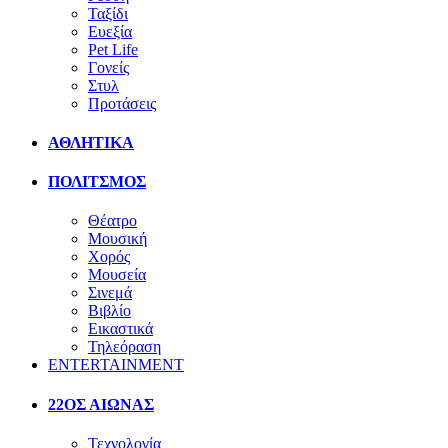
Ταξίδι
Ευεξία
Pet Life
Γονείς
Στυλ
Προτάσεις
ΑΘΛΗΤΙΚΑ
ΠΟΛΙΤΣΜΟΣ
Θέατρο
Μουσική
Χορός
Μουσεία
Σινεμά
Βιβλίο
Εικαστικά
Τηλεόραση
ENTERTAINMENT
22ΟΣ ΑΙΩΝΑΣ
Τεχνολογία