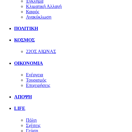
Έγκλημα
Κλιματική Αλλαγή
Καιρός
Ανακύκλωση
ΠΟΛΙΤΙΚΗ
ΚΟΣΜΟΣ
22ΟΣ ΑΙΩΝΑΣ
ΟΙΚΟΝΟΜΙΑ
Ενέργεια
Τουρισμός
Επιχειρήσεις
ΑΠΟΨΗ
LIFE
Πόλη
Σχέσεις
Γεύση