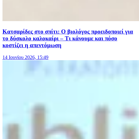
Κατσαρίδες στο σπίτι: Ο βιολόγος προειδοποιεί για
το δύσκολο καλοκαίρι – Τι κάνουμε και πόσο
κοστίζει η απεντόμωση
14 Ιουνίου 2026, 15:49