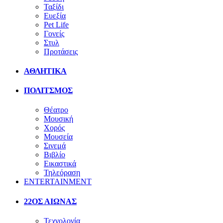
Ταξίδι
Ευεξία
Pet Life
Γονείς
Στυλ
Προτάσεις
ΑΘΛΗΤΙΚΑ
ΠΟΛΙΤΣΜΟΣ
Θέατρο
Μουσική
Χορός
Μουσεία
Σινεμά
Βιβλίο
Εικαστικά
Τηλεόραση
ENTERTAINMENT
22ΟΣ ΑΙΩΝΑΣ
Τεχνολογία