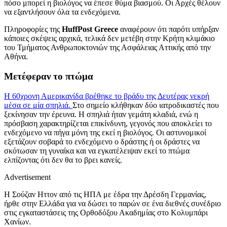
πόσο μπορεί η βιολόγος να έπεσε θύμα βιασμού. Οι Αρχές θέλουν
να εξαντλήσουν όλα τα ενδεχόμενα.
Πληροφορίες της
HuffPost Greece
αναφέρουν ότι παρότι υπήρξαν
κάποιες σκέψεις αρχικά, τελικά δεν μετέβη στην Κρήτη κλιμάκιο
του Τμήματος Ανθρωποκτονιών της Ασφάλειας Αττικής από την
Αθήνα.
Μετέφεραν το πτώμα
Η 60χρονη Αμερικανίδα βρέθηκε το βράδυ της Δευτέρας νεκρή
μέσα σε μία σπηλιά.
Στο σημείο κλήθηκαν δύο ιατροδικαστές που
ξεκίνησαν την έρευνα. Η σπηλιά ήταν γεμάτη κλαδιά, ενώ η
πρόσβαση χαρακτηρίζεται επικίνδυνη, γεγονός που αποκλείει το
ενδεχόμενο να πήγα μόνη της εκεί η βιολόγος. Οι αστυνομικοί
εξετάζουν σοβαρά το ενδεχόμενο ο δράστης ή οι δράστες να
σκότωσαν τη γυναίκα και να εγκατέλειψαν εκεί το πτώμα
ελπίζοντας ότι δεν θα το βρει κανείς.
Advertisement
Η Σούζαν Ηττον από τις ΗΠΑ με έδρα την Δρέσδη Γερμανίας,
ήρθε στην Ελλάδα για να δώσει το παρών σε ένα διεθνές συνέδριο
στις εγκαταστάσεις της Ορθοδόξου Ακαδημίας στο Κολυμπάρι
Χανίων.