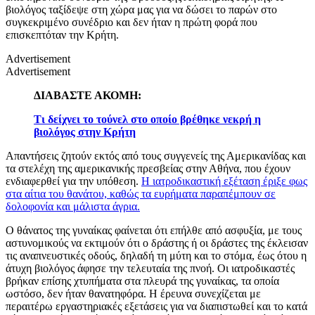
βιολόγος ταξίδεψε στη χώρα μας για να δώσει το παρών στο
συγκεκριμένο συνέδριο και δεν ήταν η πρώτη φορά που
επισκεπτόταν την Κρήτη.
Advertisement
Advertisement
ΔΙΑΒΑΣΤΕ ΑΚΟΜΗ:
Τι δείχνει το τούνελ στο οποίο βρέθηκε νεκρή η
βιολόγος στην Κρήτη
Απαντήσεις ζητούν εκτός από τους συγγενείς της Αμερικανίδας και
τα στελέχη της αμερικανικής πρεσβείας στην Αθήνα, που έχουν
ενδιαφερθεί για την υπόθεση.
Η ιατροδικαστική εξέταση έριξε φως
στα αίτια του θανάτου, καθώς τα ευρήματα παραπέμπουν σε
δολοφονία και μάλιστα άγρια.
Ο θάνατος της γυναίκας φαίνεται ότι επήλθε από ασφυξία, με τους
αστυνομικούς να εκτιμούν ότι ο δράστης ή οι δράστες της έκλεισαν
τις αναπνευστικές οδούς, δηλαδή τη μύτη και το στόμα, έως ότου η
άτυχη βιολόγος άφησε την τελευταία της πνοή. Οι ιατροδικαστές
βρήκαν επίσης χτυπήματα στα πλευρά της γυναίκας, τα οποία
ωστόσο, δεν ήταν θανατηφόρα. Η έρευνα συνεχίζεται με
περαιτέρω εργαστηριακές εξετάσεις για να διαπιστωθεί και το κατά