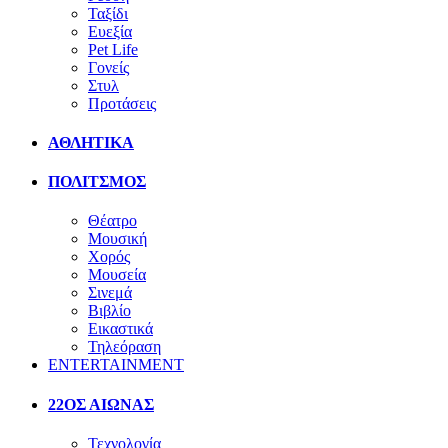
Ταξίδι
Ευεξία
Pet Life
Γονείς
Στυλ
Προτάσεις
ΑΘΛΗΤΙΚΑ
ΠΟΛΙΤΣΜΟΣ
Θέατρο
Μουσική
Χορός
Μουσεία
Σινεμά
Βιβλίο
Εικαστικά
Τηλεόραση
ENTERTAINMENT
22ΟΣ ΑΙΩΝΑΣ
Τεχνολογία