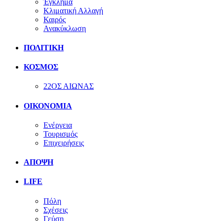
Έγκλημα
Κλιματική Αλλαγή
Καιρός
Ανακύκλωση
ΠΟΛΙΤΙΚΗ
ΚΟΣΜΟΣ
22ΟΣ ΑΙΩΝΑΣ
ΟΙΚΟΝΟΜΙΑ
Ενέργεια
Τουρισμός
Επιχειρήσεις
ΑΠΟΨΗ
LIFE
Πόλη
Σχέσεις
Γεύση