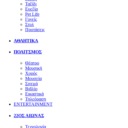
Ταξίδι
Ευεξία
Pet Life
Γονείς
Στυλ
Προτάσεις
ΑΘΛΗΤΙΚΑ
ΠΟΛΙΤΣΜΟΣ
Θέατρο
Μουσική
Χορός
Μουσεία
Σινεμά
Βιβλίο
Εικαστικά
Τηλεόραση
ENTERTAINMENT
22ΟΣ ΑΙΩΝΑΣ
Τεχνολογία