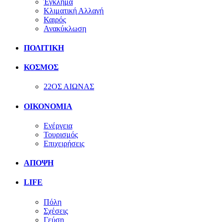
Έγκλημα
Κλιματική Αλλαγή
Καιρός
Ανακύκλωση
ΠΟΛΙΤΙΚΗ
ΚΟΣΜΟΣ
22ΟΣ ΑΙΩΝΑΣ
ΟΙΚΟΝΟΜΙΑ
Ενέργεια
Τουρισμός
Επιχειρήσεις
ΑΠΟΨΗ
LIFE
Πόλη
Σχέσεις
Γεύση