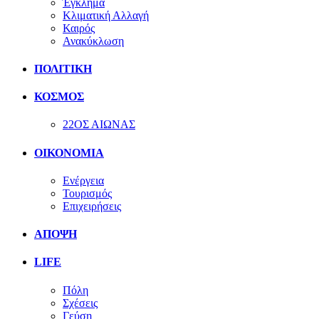
Έγκλημα
Κλιματική Αλλαγή
Καιρός
Ανακύκλωση
ΠΟΛΙΤΙΚΗ
ΚΟΣΜΟΣ
22ΟΣ ΑΙΩΝΑΣ
ΟΙΚΟΝΟΜΙΑ
Ενέργεια
Τουρισμός
Επιχειρήσεις
ΑΠΟΨΗ
LIFE
Πόλη
Σχέσεις
Γεύση