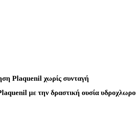
ση Plaquenil χωρίς συνταγή
laquenil με την δραστική ουσία υδροχλωροκ