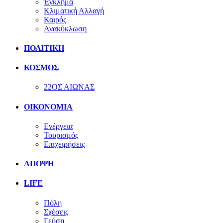
Έγκλημα
Κλιματική Αλλαγή
Καιρός
Ανακύκλωση
ΠΟΛΙΤΙΚΗ
ΚΟΣΜΟΣ
22ΟΣ ΑΙΩΝΑΣ
ΟΙΚΟΝΟΜΙΑ
Ενέργεια
Τουρισμός
Επιχειρήσεις
ΑΠΟΨΗ
LIFE
Πόλη
Σχέσεις
Γεύση