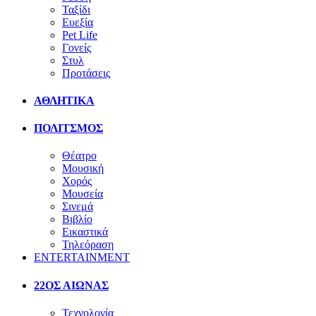
Ταξίδι
Ευεξία
Pet Life
Γονείς
Στυλ
Προτάσεις
ΑΘΛΗΤΙΚΑ
ΠΟΛΙΤΣΜΟΣ
Θέατρο
Μουσική
Χορός
Μουσεία
Σινεμά
Βιβλίο
Εικαστικά
Τηλεόραση
ENTERTAINMENT
22ΟΣ ΑΙΩΝΑΣ
Τεχνολογία