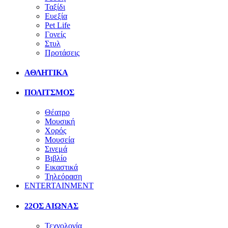
Ταξίδι
Ευεξία
Pet Life
Γονείς
Στυλ
Προτάσεις
ΑΘΛΗΤΙΚΑ
ΠΟΛΙΤΣΜΟΣ
Θέατρο
Μουσική
Χορός
Μουσεία
Σινεμά
Βιβλίο
Εικαστικά
Τηλεόραση
ENTERTAINMENT
22ΟΣ ΑΙΩΝΑΣ
Τεχνολογία