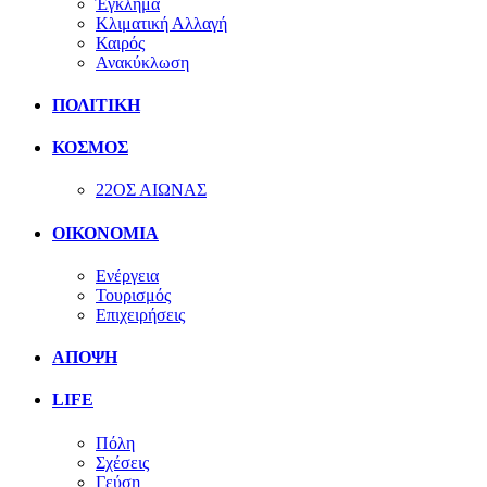
Έγκλημα
Κλιματική Αλλαγή
Καιρός
Ανακύκλωση
ΠΟΛΙΤΙΚΗ
ΚΟΣΜΟΣ
22ΟΣ ΑΙΩΝΑΣ
ΟΙΚΟΝΟΜΙΑ
Ενέργεια
Τουρισμός
Επιχειρήσεις
ΑΠΟΨΗ
LIFE
Πόλη
Σχέσεις
Γεύση