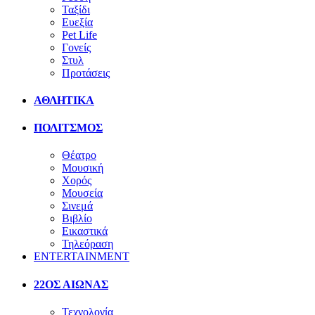
Ταξίδι
Ευεξία
Pet Life
Γονείς
Στυλ
Προτάσεις
ΑΘΛΗΤΙΚΑ
ΠΟΛΙΤΣΜΟΣ
Θέατρο
Μουσική
Χορός
Μουσεία
Σινεμά
Βιβλίο
Εικαστικά
Τηλεόραση
ENTERTAINMENT
22ΟΣ ΑΙΩΝΑΣ
Τεχνολογία