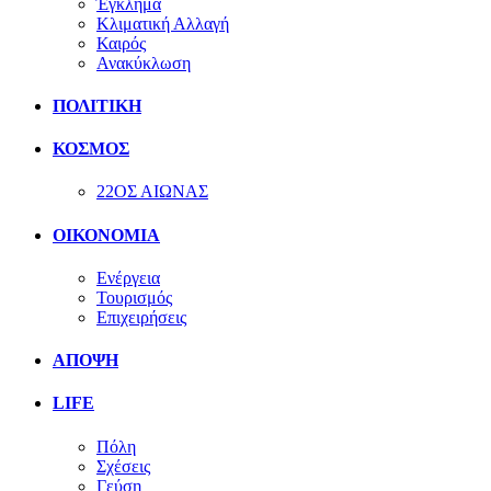
Έγκλημα
Κλιματική Αλλαγή
Καιρός
Ανακύκλωση
ΠΟΛΙΤΙΚΗ
ΚΟΣΜΟΣ
22ΟΣ ΑΙΩΝΑΣ
ΟΙΚΟΝΟΜΙΑ
Ενέργεια
Τουρισμός
Επιχειρήσεις
ΑΠΟΨΗ
LIFE
Πόλη
Σχέσεις
Γεύση