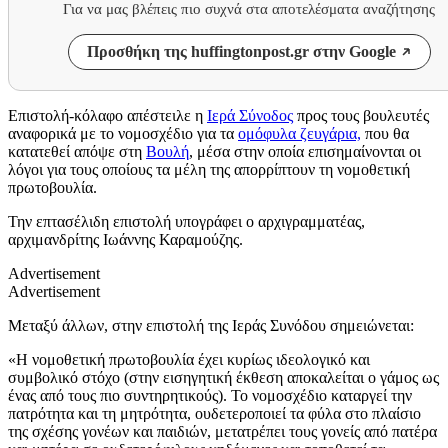
Για να μας βλέπεις πιο συχνά στα αποτελέσματα αναζήτησης
Προσθήκη της huffingtonpost.gr στην Google
Επιστολή-κόλαφο απέστειλε η
Ιερά Σύνοδος
προς τους βουλευτές
αναφορικά με το νομοσχέδιο για τα
ομόφυλα ζευγάρια,
που θα
κατατεθεί απόψε στη
Βουλή
, μέσα στην οποία επισημαίνονται οι
λόγοι για τους οποίους τα μέλη της απορρίπτουν τη νομοθετική
πρωτοβουλία.
Την επτασέλιδη επιστολή υπογράφει ο αρχιγραμματέας,
αρχιμανδρίτης Ιωάννης Καραμούζης.
Advertisement
Advertisement
Μεταξύ άλλων, στην επιστολή της Ιεράς Συνόδου σημειώνεται:
«Η νομοθετική πρωτοβουλία έχει κυρίως ιδεολογικό και
συμβολικό στόχο (στην εισηγητική έκθεση αποκαλείται ο γάμος ως
ένας από τους πιο συντηρητικούς). Το νομοσχέδιο καταργεί την
πατρότητα και τη μητρότητα, ουδετεροποιεί τα φύλα στο πλαίσιο
της σχέσης γονέων και παιδιών, μετατρέπει τους γονείς από πατέρα