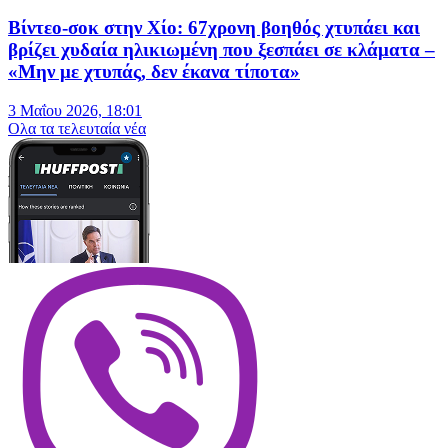
Βίντεο-σοκ στην Χίο: 67χρονη βοηθός χτυπάει και
βρίζει χυδαία ηλικιωμένη που ξεσπάει σε κλάματα –
«Μην με χτυπάς, δεν έκανα τίποτα»
3 Μαΐου 2026, 18:01
Oλα τα τελευταία νέα