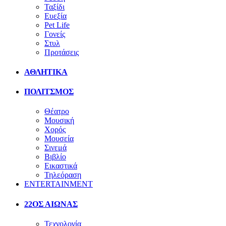
Ταξίδι
Ευεξία
Pet Life
Γονείς
Στυλ
Προτάσεις
ΑΘΛΗΤΙΚΑ
ΠΟΛΙΤΣΜΟΣ
Θέατρο
Μουσική
Χορός
Μουσεία
Σινεμά
Βιβλίο
Εικαστικά
Τηλεόραση
ENTERTAINMENT
22ΟΣ ΑΙΩΝΑΣ
Τεχνολογία