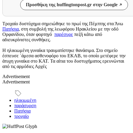
Προσθήκη της huffingtonpost.gr στην Google
Τροχαίο δυστύχημα σημειώθηκε το πρωί της Πέμπτης στα Άνω
Πατήσια
, στη συμβολή της λεωφόρου Ηρακλείου με την οδό
Ορφανίδου, όταν φορτηγό
παρέσυρε
πεζή κάτω από
αδιευκρίνιστες συνθήκες.
Η ηλικιωμένη γυναίκα τραυματίστηκε θανάσιμα. Στο σημείο
έσπευσε ΄άμεσα ασθενοφόρο του ΕΚΑΒ, το οποίο μετέφερε την
άτυχη γυναίκα στο ΚΑΤ. Τα αίτια του δυστυχήματος ερευνώνται
από τις αρμόδιες Αρχές
Advertisement
Advertisement
ηλικιωμένη
παράσυρση
Πατήσια
τροχαίο