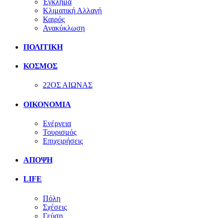
Έγκλημα
Κλιματική Αλλαγή
Καιρός
Ανακύκλωση
ΠΟΛΙΤΙΚΗ
ΚΟΣΜΟΣ
22ΟΣ ΑΙΩΝΑΣ
ΟΙΚΟΝΟΜΙΑ
Ενέργεια
Τουρισμός
Επιχειρήσεις
ΑΠΟΨΗ
LIFE
Πόλη
Σχέσεις
Γεύση