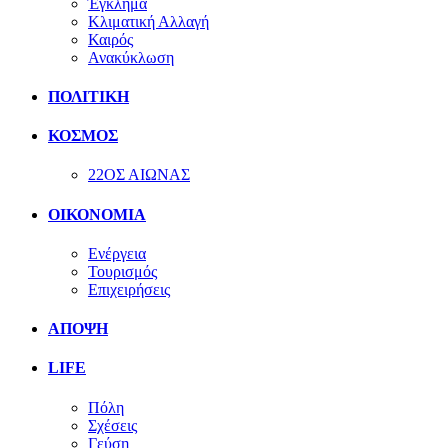
Έγκλημα
Κλιματική Αλλαγή
Καιρός
Ανακύκλωση
ΠΟΛΙΤΙΚΗ
ΚΟΣΜΟΣ
22ΟΣ ΑΙΩΝΑΣ
ΟΙΚΟΝΟΜΙΑ
Ενέργεια
Τουρισμός
Επιχειρήσεις
ΑΠΟΨΗ
LIFE
Πόλη
Σχέσεις
Γεύση