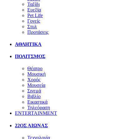
Ταξίδι
Ευεξία
Pet Life
Γονείς
Στυλ
Προτάσεις
ΑΘΛΗΤΙΚΑ
ΠΟΛΙΤΣΜΟΣ
Θέατρο
Μουσική
Χορός
Μουσεία
Σινεμά
Βιβλίο
Εικαστικά
Τηλεόραση
ENTERTAINMENT
22ΟΣ ΑΙΩΝΑΣ
Τεχνολογία