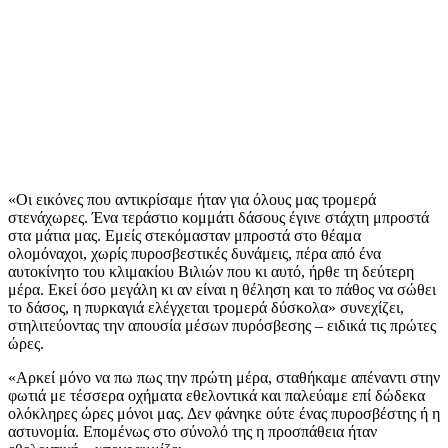
«Οι εικόνες που αντικρίσαμε ήταν για όλους μας τρομερά
στενάχωρες. Ένα τεράστιο κομμάτι δάσους έγινε στάχτη μπροστά
στα μάτια μας. Εμείς στεκόμασταν μπροστά στο θέαμα
ολομόναχοι, χωρίς πυροσβεστικές δυνάμεις, πέρα από ένα
αυτοκίνητο του κλιμακίου Βιλιών που κι αυτό, ήρθε τη δεύτερη
μέρα. Εκεί όσο μεγάλη κι αν είναι η θέληση και το πάθος να σώθει
το δάσος, η πυρκαγιά ελέγχεται τρομερά δύσκολα» συνεχίζει,
στηλιτεύοντας την απουσία μέσων πυρόσβεσης – ειδικά τις πρώτες
ώρες.
«Αρκεί μόνο να πω πως την πρώτη μέρα, σταθήκαμε απέναντι στην
φωτιά με τέσσερα οχήματα εθελοντικά και παλεύαμε επί δώδεκα
ολόκληρες ώρες μόνοι μας. Δεν φάνηκε ούτε ένας πυροσβέστης ή η
αστυνομία. Επομένως στο σύνολό της η προσπάθεια ήταν