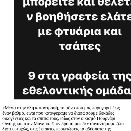
«Μέσα στην όλη καταστροφή, το μόνο που μας παρηγορεί έως
έναν βαθμό, είναι που καταφέραμε να διασώσουμε δεκάδες
οικογένειες και τα σπίτια τους, ιδίως στον οικισμό Πουρνάρι
Οινόης και στην Μάνδρα. Στον δρόμο μας δεν συναντήσαμε ζώα
διότι ευτυχώς, στις έκτακτες περιπτώσεις τα αδέσποτα της