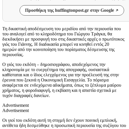
Προσθήκη της huffingtonpost.gr στην Google
Τη δικαστική αποδέσμευση του μεριδίου από την περιουσία που
του αναλογεί από το κληροδότημα του Γιώργου Τράγκα, θα
διεκδικήσει με προσφυγή του στις δικαστικές αρχές ο πρωτότοκος
γιός του Γιάννης. Η διαδικασία μπορεί να κινηθεί εντός 20
ημερών από την κοινοποίηση του πορίσματος δέσμευσης της
περιουσίας.
Ο γιός του εκδότη – δημοσιογράφου, αποδεχόμενος την
κληρονομία με το ευεργέτημα της απογραφής, ουσιαστικά
καθίσταται και ο ίδιος ελεγχόμενος για την προέλευσή της στην
έρευνα που ξεκινά η Οικονομική Εισαγγελία. Το πόρισμα
αναφέρεται σε ενδεχόμενα αδικήματα, όπως το ξέπλυμα μαύρου
χρήματος, η φοροδιαφυγή, η εκβίαση και η απιστία σχετικά με
τυχόν διαγραφές δανείων.
Advertisement
Advertisement
Οι γιοί του εκδότη αυτή τη στιγμή δεν έχουν ποινική εμπλοκή,
αντίθετα ήδη δεσμεύθηκε η προσωπική περιουσία της συζύγου του