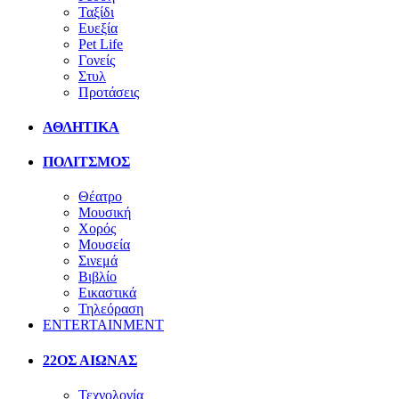
Ταξίδι
Ευεξία
Pet Life
Γονείς
Στυλ
Προτάσεις
ΑΘΛΗΤΙΚΑ
ΠΟΛΙΤΣΜΟΣ
Θέατρο
Μουσική
Χορός
Μουσεία
Σινεμά
Βιβλίο
Εικαστικά
Τηλεόραση
ENTERTAINMENT
22ΟΣ ΑΙΩΝΑΣ
Τεχνολογία