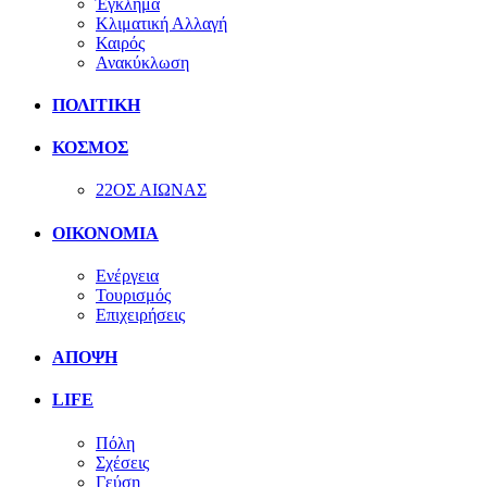
Έγκλημα
Κλιματική Αλλαγή
Καιρός
Ανακύκλωση
ΠΟΛΙΤΙΚΗ
ΚΟΣΜΟΣ
22ΟΣ ΑΙΩΝΑΣ
ΟΙΚΟΝΟΜΙΑ
Ενέργεια
Τουρισμός
Επιχειρήσεις
ΑΠΟΨΗ
LIFE
Πόλη
Σχέσεις
Γεύση