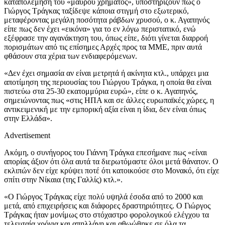
καταπολέμηση του «μαύρου χρήματος», υποστηρίζουν πως ο
Γιώργος Τράγκας ταξίδεψε κάποια στιγμή στο εξωτερικό,
μεταφέροντας μεγάλη ποσότητα ράβδων χρυσού, ο κ. Αγαπηνός
είπε πως δεν έχει «εικόνα» για το εν λόγω περιστατικό, ενώ
εξέφρασε την αγανάκτηση του, όπως είπε, διότι γίνεται διαρροή
πορισμάτων από τις επίσημες Αρχές προς τα ΜΜΕ, πριν αυτά
φθάσουν στα χέρια των ενδιαφερόμενων.
«Δεν έχει σημασία αν είναι μετρητά ή ακίνητα κτλ., υπάρχει μια
αποτίμηση της περιουσίας του Γιώργου Τράγκα, η οποία θα είναι
πιστεύω στα 25-30 εκατομμύρια ευρώ», είπε ο κ. Αγαπηνός,
σημειώνοντας πως «στις ΗΠΑ και σε άλλες ευρωπαϊκές χώρες, η
αντικειμενική με την εμπορική αξία είναι η ίδια, δεν είναι όπως
στην Ελλάδα».
Advertisement
Ακόμη, ο συνήγορος του Γιάννη Τράγκα επεσήμανε πως «είναι
απορίας άξιον ότι όλα αυτά τα διερωτόμαστε όλοι μετά θάνατον. Ο
εκλιπών δεν είχε κρύψει ποτέ ότι κατοικούσε στο Μονακό, ότι είχε
σπίτι στην Νίκαια (της Γαλλίς) κτλ.».
«Ο Γιώργος Τράγκας είχε πολύ υψηλά έσοδα από το 2000 και
μετά, από επιχειρήσεις και διάφορες δραστηριότητες. Ο Γιώργος
Τράγκας ήταν μονίμως στο στόχαστρο φορολογικού ελέγχου τα
τελευταία χρόνια και απηλλάγη και αθωώθηκε σε όλα τα