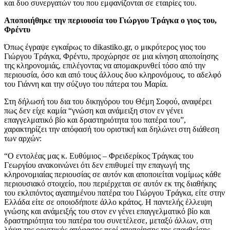
και δυο συνεργατών του που εμφανίζονται σε εταιρίες του.
Αποποιήθηκε την περιουσία του Γιώργου Τράγκα ο γιος του,
Φρέντυ
Όπως έγραψε εγκαίρως το dikastiko.gr, ο μικρότερος γιος του
Γιώργου Τράγκα, Φρέντυ, προχώρησε σε μια κίνηση αποποίησης
της κληρονομιάς, επιλέγοντας να απομακρυνθεί τόσο από την
περιουσία, όσο και από τους άλλους δυο κληρονόμους, το αδελφό
του Γιάννη και την σύζυγο του πάτερα του Μαρία.
Στη δήλωσή του δια του δικηγόρου του Θέμη Σοφού, αναφέρει
πως δεν είχε καμία “γνώση και ανάμειξη στον εν γένει
επαγγελματικό βίο και δραστηριότητα του πατέρα του”,
χαρακτηρίζει την απόφασή του οριστική και δηλώνει στη διάθεση
των αρχών:
“Ο εντολέας μας κ. Ευθύμιος – Φρειδερίκος Τράγκας του
Γεωργίου ανακοινώνει ότι δεν επιθυμεί την επαγωγή της
κληρονομιαίας περιουσίας σε αυτόν και αποποιείται νομίμως κάθε
περιουσιακό στοιχείο, που περιέρχεται σε αυτόν εκ της διαθήκης
του εκλιπόντος αγαπημένου πατέρα του Γιώργου Τράγκα, είτε στην
Ελλάδα είτε σε οποιοδήποτε άλλο κράτος. Η παντελής έλλειψη
γνώσης και ανάμειξής του στον εν γένει επαγγελματικό βίο και
δραστηριότητα του πατέρα του συνετέλεσε, μεταξύ άλλων, στη
λήψη της οριστικής απόφασης περί αποποίησης της επαχθείσης