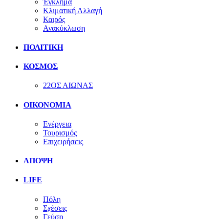
Έγκλημα
Κλιματική Αλλαγή
Καιρός
Ανακύκλωση
ΠΟΛΙΤΙΚΗ
ΚΟΣΜΟΣ
22ΟΣ ΑΙΩΝΑΣ
ΟΙΚΟΝΟΜΙΑ
Ενέργεια
Τουρισμός
Επιχειρήσεις
ΑΠΟΨΗ
LIFE
Πόλη
Σχέσεις
Γεύση