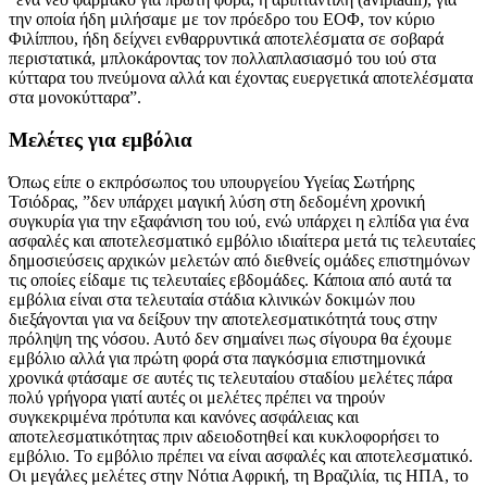
την οποία ήδη μιλήσαμε με τον πρόεδρο του ΕΟΦ, τον κύριο
Φιλίππου, ήδη δείχνει ενθαρρυντικά αποτελέσματα σε σοβαρά
περιστατικά, μπλοκάροντας τον πολλαπλασιασμό του ιού στα
κύτταρα του πνεύμονα αλλά και έχοντας ευεργετικά αποτελέσματα
στα μονοκύτταρα”.
Μελέτες για εμβόλια
Όπως είπε ο εκπρόσωπος του υπουργείου Υγείας Σωτήρης
Τσιόδρας, ”δεν υπάρχει μαγική λύση στη δεδομένη χρονική
συγκυρία για την εξαφάνιση του ιού, ενώ υπάρχει η ελπίδα για ένα
ασφαλές και αποτελεσματικό εμβόλιο ιδιαίτερα μετά τις τελευταίες
δημοσιεύσεις αρχικών μελετών από διεθνείς ομάδες επιστημόνων
τις οποίες είδαμε τις τελευταίες εβδομάδες. Κάποια από αυτά τα
εμβόλια είναι στα τελευταία στάδια κλινικών δοκιμών που
διεξάγονται για να δείξουν την αποτελεσματικότητά τους στην
πρόληψη της νόσου. Αυτό δεν σημαίνει πως σίγουρα θα έχουμε
εμβόλιο αλλά για πρώτη φορά στα παγκόσμια επιστημονικά
χρονικά φτάσαμε σε αυτές τις τελευταίου σταδίου μελέτες πάρα
πολύ γρήγορα γιατί αυτές οι μελέτες πρέπει να τηρούν
συγκεκριμένα πρότυπα και κανόνες ασφάλειας και
αποτελεσματικότητας πριν αδειοδοτηθεί και κυκλοφορήσει το
εμβόλιο. Το εμβόλιο πρέπει να είναι ασφαλές και αποτελεσματικό.
Οι μεγάλες μελέτες στην Νότια Αφρική, τη Βραζιλία, τις ΗΠΑ, το