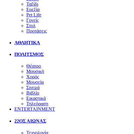
Ταξίδι
Ευεξία
Pet Life
Γονείς
Στυλ
Προτάσεις
ΑΘΛΗΤΙΚΑ
ΠΟΛΙΤΣΜΟΣ
Θέατρο
Μουσική
Χορός
Μουσεία
Σινεμά
Βιβλίο
Εικαστικά
Τηλεόραση
ENTERTAINMENT
22ΟΣ ΑΙΩΝΑΣ
Τεχνολογία