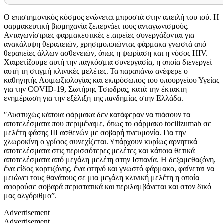
Ο επιστημονικός κόσμος ενώνεται μπροστά στην απειλή του ιού. Η
φαρμακευτική βιομηχανία ξεπερνάει τους ανταγωνισμούς.
Ανταγωνίστριες φαρμακευτικές εταιρείες συνεργάζονται για
ανακάλυψη θεραπειών, χρησιμοποιώντας φάρμακα γνωστά από
θεραπείες άλλων ασθενειών, όπως η ψωρίαση και η νόσος HIV.
Χαιρετίζουμε αυτή την παγκόσμια συνεργασία, η οποία διενεργεί
αυτή τη στιγμή κλινικές μελέτες. Τα παραπάνω ανέφερε ο
καθηγητής Λοιμωξιολογίας και εκπρόσωπος του υπουργείου Υγείας
για την COVID-19, Σωτήρης Τσιόδρας, κατά την έκτακτη
ενημέρωση για την εξέλιξη της πανδημίας στην Ελλάδα.
″Δυστυχώς κάποια φάρμακα δεν κατάφεραν να πιάσουν τα
αποτελέσματα που περιμέναμε, όπως το φάρμακο tocilizumab σε
μελέτη φάσης ΙΙΙ ασθενών με σοβαρή πνευμονία. Για την
χλωροκίνη ο γρίφος συνεχίζεται. Υπάρχουν κυρίως αρνητικά
αποτελέσματα στις περισσότερες μελέτες και κάποια θετικά
αποτελέσματα από μεγάλη μελέτη στην Ισπανία. Η δεξαμεθαζόνη,
ένα είδος κορτιζόνης, ένα φτηνό και γνωστό φάρμακο, φαίνεται να
μειώνει τους θανάτους σε μια μεγάλη κλινική μελέτη η οποία
αφορούσε σοβαρά περιστατικά και περιλαμβάνεται και στον δικό
μας αλγόριθμο”.
Advertisement
Advertisement