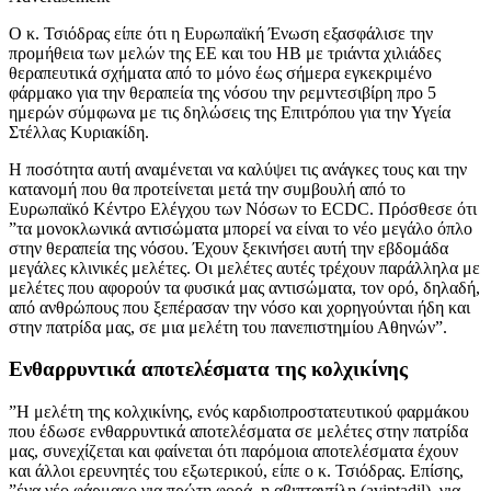
Ο κ. Τσιόδρας είπε ότι η Ευρωπαϊκή Ένωση εξασφάλισε την
προμήθεια των μελών της ΕΕ και του ΗΒ με τριάντα χιλιάδες
θεραπευτικά σχήματα από το μόνο έως σήμερα εγκεκριμένο
φάρμακο για την θεραπεία της νόσου την ρεμντεσιβίρη προ 5
ημερών σύμφωνα με τις δηλώσεις της Επιτρόπου για την Υγεία
Στέλλας Κυριακίδη.
Η ποσότητα αυτή αναμένεται να καλύψει τις ανάγκες τους και την
κατανομή που θα προτείνεται μετά την συμβουλή από το
Ευρωπαϊκό Κέντρο Ελέγχου των Νόσων το ECDC. Πρόσθεσε ότι
”τα μονοκλωνικά αντισώματα μπορεί να είναι το νέο μεγάλο όπλο
στην θεραπεία της νόσου. Έχουν ξεκινήσει αυτή την εβδομάδα
μεγάλες κλινικές μελέτες. Οι μελέτες αυτές τρέχουν παράλληλα με
μελέτες που αφορούν τα φυσικά μας αντισώματα, τον ορό, δηλαδή,
από ανθρώπους που ξεπέρασαν την νόσο και χορηγούνται ήδη και
στην πατρίδα μας, σε μια μελέτη του πανεπιστημίου Αθηνών”.
Ενθαρρυντικά αποτελέσματα της κολχικίνης
”Η μελέτη της κολχικίνης, ενός καρδιοπροστατευτικού φαρμάκου
που έδωσε ενθαρρυντικά αποτελέσματα σε μελέτες στην πατρίδα
μας, συνεχίζεται και φαίνεται ότι παρόμοια αποτελέσματα έχουν
και άλλοι ερευνητές του εξωτερικού, είπε ο κ. Τσιόδρας. Επίσης,
”ένα νέο φάρμακο για πρώτη φορά, η αβιπταντίλη (aviptadil), για