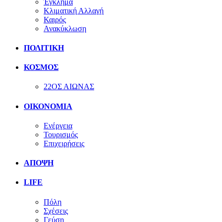
Έγκλημα
Κλιματική Αλλαγή
Καιρός
Ανακύκλωση
ΠΟΛΙΤΙΚΗ
ΚΟΣΜΟΣ
22ΟΣ ΑΙΩΝΑΣ
ΟΙΚΟΝΟΜΙΑ
Ενέργεια
Τουρισμός
Επιχειρήσεις
ΑΠΟΨΗ
LIFE
Πόλη
Σχέσεις
Γεύση