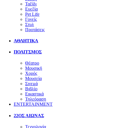
Ταξίδι
Ευεξία
Pet Life
Γονείς
Στυλ
Προτάσεις
ΑΘΛΗΤΙΚΑ
ΠΟΛΙΤΣΜΟΣ
Θέατρο
Μουσική
Χορός
Μουσεία
Σινεμά
Βιβλίο
Εικαστικά
Τηλεόραση
ENTERTAINMENT
22ΟΣ ΑΙΩΝΑΣ
Τεχνολογία