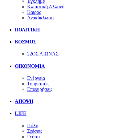
Έγκλημα
Κλιματική Αλλαγή
Καιρός
Ανακύκλωση
ΠΟΛΙΤΙΚΗ
ΚΟΣΜΟΣ
22ΟΣ ΑΙΩΝΑΣ
ΟΙΚΟΝΟΜΙΑ
Ενέργεια
Τουρισμός
Επιχειρήσεις
ΑΠΟΨΗ
LIFE
Πόλη
Σχέσεις
Γεύση