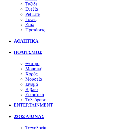
Ταξίδι
Ευεξία
Pet Life
Γονείς
Στυλ
Προτάσεις
ΑΘΛΗΤΙΚΑ
ΠΟΛΙΤΣΜΟΣ
Θέατρο
Μουσική
Χορός
Μουσεία
Σινεμά
Βιβλίο
Εικαστικά
Τηλεόραση
ENTERTAINMENT
22ΟΣ ΑΙΩΝΑΣ
Τεχνολογία