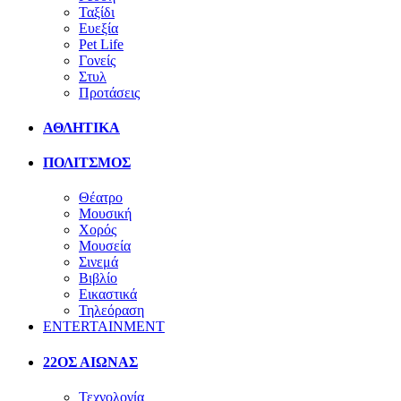
Ταξίδι
Ευεξία
Pet Life
Γονείς
Στυλ
Προτάσεις
ΑΘΛΗΤΙΚΑ
ΠΟΛΙΤΣΜΟΣ
Θέατρο
Μουσική
Χορός
Μουσεία
Σινεμά
Βιβλίο
Εικαστικά
Τηλεόραση
ENTERTAINMENT
22ΟΣ ΑΙΩΝΑΣ
Τεχνολογία