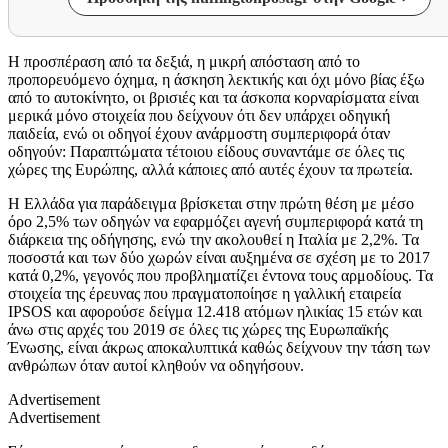
Η προσπέραση από τα δεξιά, η μικρή απόσταση από το
προπορευόμενο όχημα, η άσκηση λεκτικής και όχι μόνο βίας έξω
από το αυτοκίνητο, οι βρισιές και τα άσκοπα κορναρίσματα είναι
μερικά μόνο στοιχεία που δείχνουν ότι δεν υπάρχει οδηγική
παιδεία, ενώ οι οδηγοί έχουν ανάρμοστη συμπεριφορά όταν
οδηγούν: Παραπτώματα τέτοιου είδους συναντάμε σε όλες τις
χώρες της Ευρώπης, αλλά κάποιες από αυτές έχουν τα πρωτεία.
Η Ελλάδα για παράδειγμα βρίσκεται στην πρώτη θέση με μέσο
όρο 2,5% των οδηγών να εφαρμόζει αγενή συμπεριφορά κατά τη
διάρκεια της οδήγησης, ενώ την ακολουθεί η Ιταλία με 2,2%. Τα
ποσοστά και των δύο χωρών είναι αυξημένα σε σχέση με το 2017
κατά 0,2%, γεγονός που προβληματίζει έντονα τους αρμοδίους. Τα
στοιχεία της έρευνας που πραγματοποίησε η γαλλική εταιρεία
IPSOS και αφορούσε δείγμα 12.418 ατόμων ηλικίας 15 ετών και
άνω στις αρχές του 2019 σε όλες τις χώρες της Ευρωπαïκής
Ένωσης, είναι άκρως αποκαλυπτικά καθώς δείχνουν την τάση των
ανθρώπων όταν αυτοί κληθούν να οδηγήσουν.
Advertisement
Advertisement