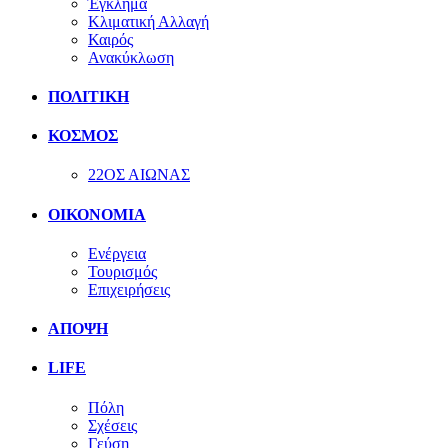
Έγκλημα
Κλιματική Αλλαγή
Καιρός
Ανακύκλωση
ΠΟΛΙΤΙΚΗ
ΚΟΣΜΟΣ
22ΟΣ ΑΙΩΝΑΣ
ΟΙΚΟΝΟΜΙΑ
Ενέργεια
Τουρισμός
Επιχειρήσεις
ΑΠΟΨΗ
LIFE
Πόλη
Σχέσεις
Γεύση