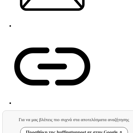
Για να μας βλέπεις πιο συχνά στα αποτελέσματα αναζήτησης
Προσθήκη της huffingtonpost.gr στην Google