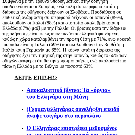
Σύμφωνα με την έρευνα υποδειγματικοί στην οδήγηση
αποδεικνύονται οι Σουηδοί, ενώ καλή συμπεριφορά κατά τη
διάρκεια της οδήγησης δείχνουν οι Σλοβάκοι. Προδιάθεση σε
επιθετική ανάρμοστη συμπεριφορά δείχνουν οι Ισπανοί (89%),
ακολουθούν οι Ιταλοί (88%) και στο τρίτο σκαλί βρίσκεται η
Ελλάδα (87%) μαζί με την Γαλλία. Οι βρισιές κατά την διάρκεια
της οδήγησης είναι όπως αποδεικνύεται ελληνικό φαινόμενο,
καθώς η χώρα καταλαμβάνει την πρώτη θέση με 71%, ενώ αρκετά
πιο πίσω είναι η Γαλλία (69%) και ακολουθούν στην 3η θέση η
Ιταλία και η Γερμανία με 65%. Η κόρνα κατά τη διάρκεια της
οδήγησης έχει την τιμητική της στην Ισπανία, καθώς το 66% των
οδηγών αναφέρει ότι θα την χρησιμοποιήσει, ενώ ακολουθεί πιο
πίσω η Ελλάδα με το Βέλγιο με ποσοστό 63%.
ΔΕΙΤΕ ΕΠΙΣΗΣ:
Αποκαλυπτικό βίντεο: Τα «όργια»
του Ελληνάρα στη Μάνη
(Γερμαν)ελληνάρας συνελήφθη επειδή
άναψε τσιγάρο στο αεροπλάνο
Ο Ελληνάρας επιστρέφει μεθυσμένος
με την καινούργια χρονιά και παίρνει