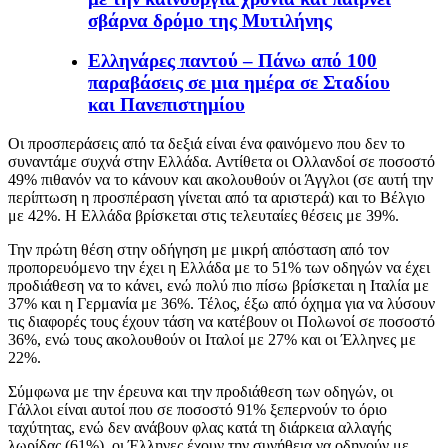
σβάρνα δρόμο της Μυτιλήνης
Ελληνάρες παντού – Πάνω από 100
παραβάσεις σε μια ημέρα σε Σταδίου
και Πανεπιστημίου
Οι προσπεράσεις από τα δεξιά είναι ένα φαινόμενο που δεν το
συναντάμε συχνά στην Ελλάδα. Αντίθετα οι Ολλανδοί σε ποσοστό
49% πιθανόν να το κάνουν και ακολουθούν οι Άγγλοι (σε αυτή την
περίπτωση η προσπέραση γίνεται από τα αριστερά) και το Βέλγιο
με 42%. Η Ελλάδα βρίσκεται στις τελευταίες θέσεις με 39%.
Την πρώτη θέση στην οδήγηση με μικρή απόσταση από τον
προπορευόμενο την έχει η Ελλάδα με το 51% των οδηγών να έχει
προδιάθεση να το κάνει, ενώ πολύ πιο πίσω βρίσκεται η Ιταλία με
37% και η Γερμανία με 36%. Τέλος, έξω από όχημα για να λύσουν
τις διαφορές τους έχουν τάση να κατέβουν οι Πολωνοί σε ποσοστό
36%, ενώ τους ακολουθούν οι Ιταλοί με 27% και οι Έλληνες με
22%.
Σύμφωνα με την έρευνα και την προδιάθεση των οδηγών, οι
Γάλλοι είναι αυτοί που σε ποσοστό 91% ξεπερνούν το όριο
ταχύτητας, ενώ δεν ανάβουν φλας κατά τη διάρκεια αλλαγής
λωρίδας (61%), οι Έλληνες έχουν την συνήθεια να οδηγούν με