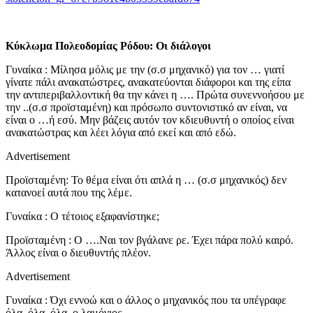
Κύκλωμα Πολεοδομίας Ρόδου: Οι διάλογοι
Γυναίκα : Μίλησα μόλις με την (σ.σ μηχανικό) για τον … γιατί
γίνατε πάλι ανακατώστρες, ανακατεύονται διάφοροι και της είπα
την αντιπεριβαλλοντική θα την κάνει η …. Πρώτα συνεννοήσου με
την ..(σ.σ προϊσταμένη) και πρόσωπο συντονιστικό αν είναι, να
είναι ο …ή εσύ. Μην βάζεις αυτόν τον κδιευθυντή ο οποίος είναι
ανακατώστρας και λέει λόγια από εκεί και από εδώ.
Advertisement
Προϊσταμένη: Το θέμα είναι ότι απλά η … (σ.σ μηχανικός) δεν
κατανοεί αυτά που της λέμε.
Γυναίκα : Ο τέτοιος εξαφανίστηκε;
Προϊσταμένη : Ο ….Ναι τον βγάλανε ρε. Έχει πάρα πολύ καιρό.
Άλλος είναι ο διευθυντής πλέον.
Advertisement
Γυναίκα : Όχι εννοώ και ο άλλος ο μηχανικός που τα υπέγραφε
όλα, όλα, όλα, ο λαμόγιος.