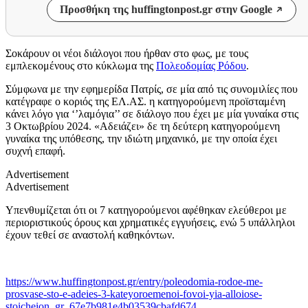
Προσθήκη της huffingtonpost.gr στην Google
Σοκάρουν οι νέοι διάλογοι πoυ ήρθαν στο φως, με τους
εμπλεκομένους στο κύκλωμα της
Πολεοδομίας Ρόδου
.
Σύμφωνα με την εφημερίδα Πατρίς, σε μία από τις συνομιλίες που
κατέγραφε ο κοριός της ΕΛ.ΑΣ. η κατηγορούμενη προϊσταμένη
κάνει λόγο για ‘’λαμόγια’’ σε διάλογο που έχει με μία γυναίκα στις
3 Οκτωβρίου 2024. «Αδειάζει» δε τη δεύτερη κατηγορούμενη
γυναίκα της υπόθεσης, την ιδιώτη μηχανικό, με την οποία έχει
συχνή επαφή.
Advertisement
Advertisement
Υπενθυμίζεται ότι οι 7 κατηγορούμενοι αφέθηκαν ελεύθεροι με
περιοριστικούς όρους και χρηματικές εγγυήσεις, ενώ 5 υπάλληλοι
έχουν τεθεί σε αναστολή καθηκόντων.
https://www.huffingtonpost.gr/entry/poleodomia-rodoe-me-
prosvase-sto-e-adeies-3-kateyoroemenoi-fovoi-yia-alloiose-
stoicheion_gr_67e7b981e4b03539cbafd674