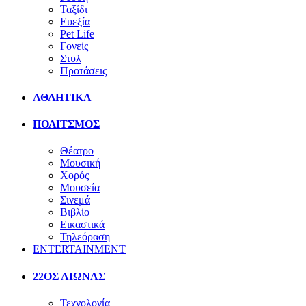
Ταξίδι
Ευεξία
Pet Life
Γονείς
Στυλ
Προτάσεις
ΑΘΛΗΤΙΚΑ
ΠΟΛΙΤΣΜΟΣ
Θέατρο
Μουσική
Χορός
Μουσεία
Σινεμά
Βιβλίο
Εικαστικά
Τηλεόραση
ENTERTAINMENT
22ΟΣ ΑΙΩΝΑΣ
Τεχνολογία