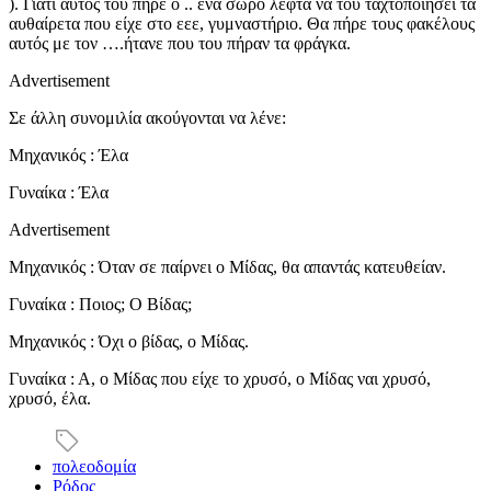
). Γιατί αυτός του πήρε ο .. ένα σωρό λεφτά να του ταχτοποιήσει τα
αυθαίρετα που είχε στο εεε, γυμναστήριο. Θα πήρε τους φακέλους
αυτός με τον ….ήτανε που του πήραν τα φράγκα.
Advertisement
Σε άλλη συνομιλία ακούγονται να λένε:
Μηχανικός : Έλα
Γυναίκα : Έλα
Advertisement
Μηχανικός : Όταν σε παίρνει ο Μίδας, θα απαντάς κατευθείαν.
Γυναίκα : Ποιος; Ο Βίδας;
Μηχανικός : Όχι ο βίδας, ο Μίδας.
Γυναίκα : Α, ο Μίδας που είχε το χρυσό, ο Μίδας ναι χρυσό,
χρυσό, έλα.
πολεοδομία
Ρόδος