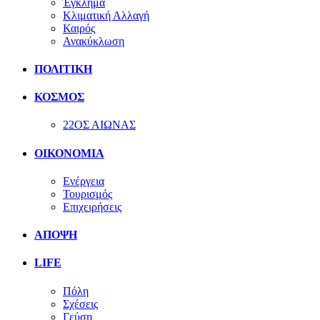
Έγκλημα
Κλιματική Αλλαγή
Καιρός
Ανακύκλωση
ΠΟΛΙΤΙΚΗ
ΚΟΣΜΟΣ
22ΟΣ ΑΙΩΝΑΣ
ΟΙΚΟΝΟΜΙΑ
Ενέργεια
Τουρισμός
Επιχειρήσεις
ΑΠΟΨΗ
LIFE
Πόλη
Σχέσεις
Γεύση