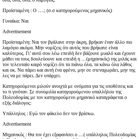
Προϊσταμένη : Ο ….; (σ.σ κατηγορούμενος μηχανικός)
Γυναίκα: Ναι
Advertisement
Προϊσταμένη: Ναι τον βγάλανε στην άκρη, βρήκαν έναν άλλο πιο
λαμόγιο ακόμα. Μην νομίζεις ότι αυτός που βρήκανε είναι
καλύτερος. Γι’ αυτό σου λέω επειδή δεν βάζουνε μυαλό και έχουνε
μάθει να τους δουλεύουνε και επειδή η …(μηχανικός) της μιλάς και
τον τελευταίο καιρό νομίζει ότι τα πιάνω όλα, τα κάνω όλα λάθος
και οκ. Να πάρει και αυτή ένα φρένο, μην σε στεναχωράει, μην της
λες να με πάρει. Δεν υπάρχει.
Κατηγορούμενοι μιλούν ανοιχτά με ονόματα για τις υποθέσεις και
το τι γινόταν. Σε συνομιλία κατηγορούμενου υπαλλήλου της
Πολεοδομίας με τον κατηγορούμενο μηχανικό καταγράφεται ο
εξής διάλογος:
Υπάλληλος : Εγώ τον φάκελο δεν τον βρίσκω.
Advertisement
Μηχανικός : Θα τον έχει εξαφανίσει ο …( υπάλληλος Πολεοδομίας