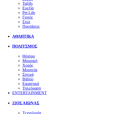
Ταξίδι
Ευεξία
Pet Life
Γονείς
Στυλ
Προτάσεις
ΑΘΛΗΤΙΚΑ
ΠΟΛΙΤΣΜΟΣ
Θέατρο
Μουσική
Χορός
Μουσεία
Σινεμά
Βιβλίο
Εικαστικά
Τηλεόραση
ENTERTAINMENT
22ΟΣ ΑΙΩΝΑΣ
Τεχνολογία