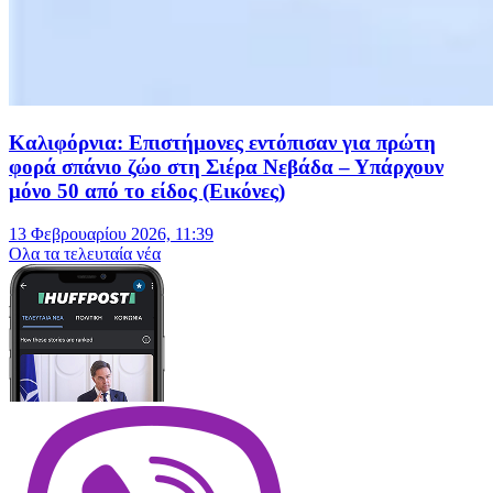
Καλιφόρνια: Επιστήμονες εντόπισαν για πρώτη
φορά σπάνιο ζώο στη Σιέρα Νεβάδα – Υπάρχουν
μόνο 50 από το είδος (Εικόνες)
13 Φεβρουαρίου 2026, 11:39
Oλα τα τελευταία νέα