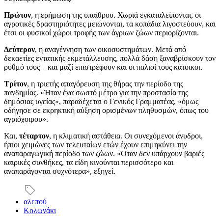
Πρώτον
, η ερήμωση της υπαίθρου. Χωριά εγκαταλείπονται, οι
αγροτικές δραστηριότητες μειώνονται, τα κοπάδια λιγοστεύουν, και
έτσι οι φυσικοί χώροι τροφής των άγριων ζώων περιορίζονται.
Δεύτερον
, η αναγέννηση των οικοσυστημάτων. Μετά από
δεκαετίες εντατικής εκμετάλλευσης, πολλά δάση ξαναβρίσκουν τον
ρυθμό τους – και μαζί επιστρέφουν και οι παλιοί τους κάτοικοι.
Τρίτον
, η τριετής απαγόρευση της θήρας την περίοδο της
πανδημίας. «Ήταν ένα σωστό μέτρο για την προστασία της
δημόσιας υγείας», παραδέχεται ο Γενικός Γραμματέας, «όμως
οδήγησε σε εκρηκτική αύξηση ορισμένων πληθυσμών, όπως του
αγριόχοιρου».
Και,
τέταρτον
, η κλιματική αστάθεια. Οι συνεχόμενοι άνυδροι,
ήπιοι χειμώνες των τελευταίων ετών έχουν επιμηκύνει την
αναπαραγωγική περίοδο των ζώων. «Όταν δεν υπάρχουν βαριές
καιρικές συνθήκες, τα είδη κινούνται περισσότερο και
αναπαράγονται συχνότερα», εξηγεί.
αλεπού
Κολωνάκι