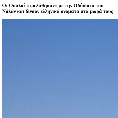
Οι Ουαλοί «τρελάθηκαν» με την Οδύσσεια του
Νόλαν και δίνουν ελληνικά ονόματα στα μωρά τους