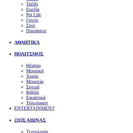
Ταξίδι
Ευεξία
Pet Life
Γονείς
Στυλ
Προτάσεις
ΑΘΛΗΤΙΚΑ
ΠΟΛΙΤΣΜΟΣ
Θέατρο
Μουσική
Χορός
Μουσεία
Σινεμά
Βιβλίο
Εικαστικά
Τηλεόραση
ENTERTAINMENT
22ΟΣ ΑΙΩΝΑΣ
Τεχνολογία