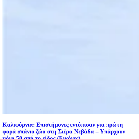
Καλιφόρνια: Επιστήμονες εντόπισαν για πρώτη
φορά σπάνιο ζώο στη Σιέρα Νεβάδα – Υπάρχουν
μόνο 50 από το είδος (Εικόνες)