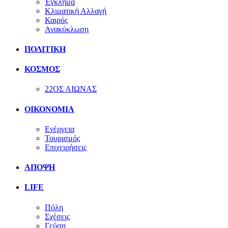
Έγκλημα
Κλιματική Αλλαγή
Καιρός
Ανακύκλωση
ΠΟΛΙΤΙΚΗ
ΚΟΣΜΟΣ
22ΟΣ ΑΙΩΝΑΣ
ΟΙΚΟΝΟΜΙΑ
Ενέργεια
Τουρισμός
Επιχειρήσεις
ΑΠΟΨΗ
LIFE
Πόλη
Σχέσεις
Γεύση