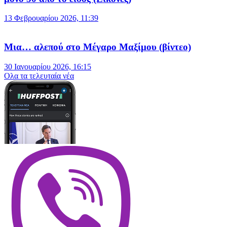
13 Φεβρουαρίου 2026, 11:39
Μια… αλεπού στο Μέγαρο Μαξίμου (βίντεο)
30 Ιανουαρίου 2026, 16:15
Oλα τα τελευταία νέα