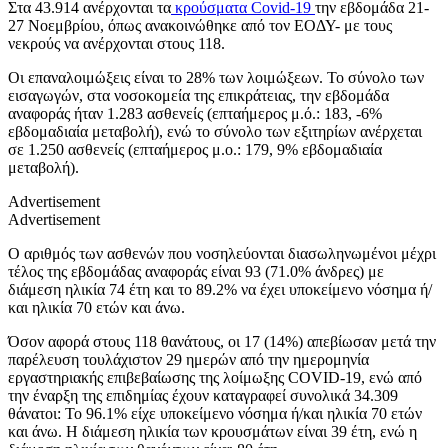
Στα 43.914 ανέρχονται τα
κρούσματα
Covid-19
την εβδομάδα 21-
27 Νοεμβρίου, όπως ανακοινώθηκε από τον ΕΟΔΥ- με τους
νεκρούς να ανέρχονται στους 118.
Οι επαναλοιμώξεις είναι το 28% των λοιμώξεων. Το σύνολο των
εισαγωγών, στα νοσοκομεία της επικράτειας, την εβδομάδα
αναφοράς ήταν 1.283 ασθενείς (επταήμερος μ.ό.: 183, -6%
εβδομαδιαία μεταβολή), ενώ το σύνολο των εξιτηρίων ανέρχεται
σε 1.250 ασθενείς (επταήμερος μ.ο.: 179, 9% εβδομαδιαία
μεταβολή).
Advertisement
Advertisement
Ο αριθμός των ασθενών που νοσηλεύονται διασωληνωμένοι μέχρι
τέλος της εβδομάδας αναφοράς είναι 93 (71.0% άνδρες) με
διάμεση ηλικία 74 έτη και το 89.2% να έχει υποκείμενο νόσημα ή/
και ηλικία 70 ετών και άνω.
Όσον αφορά στους 118 θανάτους, οι 17 (14%) απεβίωσαν μετά την
παρέλευση τουλάχιστον 29 ημερών από την ημερομηνία
εργαστηριακής επιβεβαίωσης της λοίμωξης COVID-19, ενώ από
την έναρξη της επιδημίας έχουν καταγραφεί συνολικά 34.309
θάνατοι: Το 96.1% είχε υποκείμενο νόσημα ή/και ηλικία 70 ετών
και άνω. Η διάμεση ηλικία των κρουσμάτων είναι 39 έτη, ενώ η