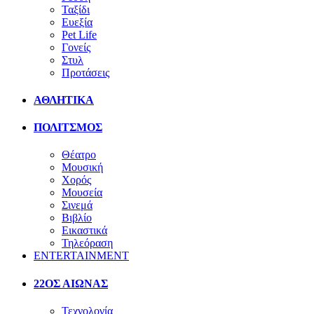
Ταξίδι
Ευεξία
Pet Life
Γονείς
Στυλ
Προτάσεις
ΑΘΛΗΤΙΚΑ
ΠΟΛΙΤΣΜΟΣ
Θέατρο
Μουσική
Χορός
Μουσεία
Σινεμά
Βιβλίο
Εικαστικά
Τηλεόραση
ENTERTAINMENT
22ΟΣ ΑΙΩΝΑΣ
Τεχνολογία