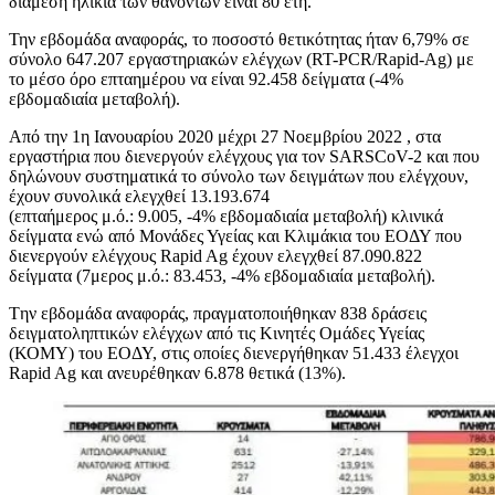
διάμεση ηλικία των θανόντων είναι 80 έτη.
Την εβδομάδα αναφοράς, το ποσοστό θετικότητας ήταν 6,79% σε
σύνολο 647.207 εργαστηριακών ελέγχων (RT-PCR/Rapid-Ag) με
το μέσο όρο επταημέρου να είναι 92.458 δείγματα (-4%
εβδομαδιαία μεταβολή).
Από την 1η Ιανουαρίου 2020 μέχρι 27 Νοεμβρίου 2022 , στα
εργαστήρια που διενεργούν ελέγχους για τον SARSCoV-2 και που
δηλώνουν συστηματικά το σύνολο των δειγμάτων που ελέγχουν,
έχουν συνολικά ελεγχθεί 13.193.674
(επταήμερος μ.ό.: 9.005, -4% εβδομαδιαία μεταβολή) κλινικά
δείγματα ενώ από Μονάδες Υγείας και Κλιμάκια του ΕΟΔΥ που
διενεργούν ελέγχους Rapid Ag έχουν ελεγχθεί 87.090.822
δείγματα (7μερος μ.ό.: 83.453, -4% εβδομαδιαία μεταβολή).
Tην εβδομάδα αναφοράς, πραγματοποιήθηκαν 838 δράσεις
δειγματοληπτικών ελέγχων από τις Κινητές Ομάδες Υγείας
(ΚΟΜΥ) του ΕΟΔΥ, στις οποίες διενεργήθηκαν 51.433 έλεγχοι
Rapid Ag και ανευρέθηκαν 6.878 θετικά (13%).