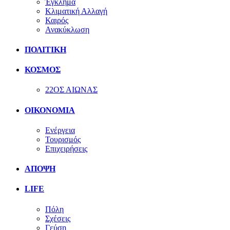
Έγκλημα
Κλιματική Αλλαγή
Καιρός
Ανακύκλωση
ΠΟΛΙΤΙΚΗ
ΚΟΣΜΟΣ
22ΟΣ ΑΙΩΝΑΣ
ΟΙΚΟΝΟΜΙΑ
Ενέργεια
Τουρισμός
Επιχειρήσεις
ΑΠΟΨΗ
LIFE
Πόλη
Σχέσεις
Γεύση