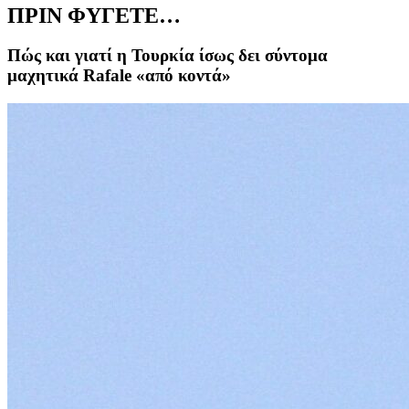
ΠΡΙΝ ΦΥΓΕΤΕ…
Πώς και γιατί η Τουρκία ίσως δει σύντομα
μαχητικά Rafale «από κοντά»