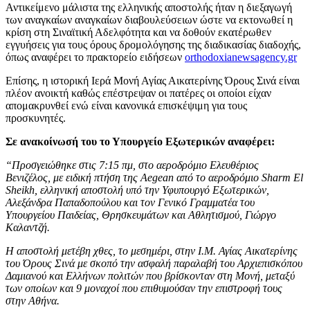
Αντικείμενο μάλιστα της ελληνικής αποστολής ήταν η διεξαγωγή
των αναγκαίων αναγκαίων διαβουλεύσειων ώστε να εκτονωθεί η
κρίση στη Σιναϊτική Αδελφότητα και να δοθούν εκατέρωθεν
εγγυήσεις για τους όρους δρομολόγησης της διαδικασίας διαδοχής,
όπως αναφέρει το πρακτορείο ειδήσεων
orthodoxianewsagency.gr
Επίσης, η ιστορική Ιερά Μονή Αγίας Αικατερίνης Όρους Σινά είναι
πλέον ανοικτή καθώς επέστρεψαν οι πατέρες οι οποίοι είχαν
απομακρυνθεί ενώ είναι κανονικά επισκέψιμη για τους
προσκυνητές.
Σε ανακοίνωσή του το Υπουργείο Εξωτερικών αναφέρει:
“Προσγειώθηκε στις 7:15 πμ, στο αεροδρόμιο Ελευθέριος
Βενιζέλος, με ειδική πτήση της Aegean από το αεροδρόμιο Sharm El
Sheikh, ελληνική αποστολή υπό την Υφυπουργό Εξωτερικών,
Αλεξάνδρα Παπαδοπούλου και τον Γενικό Γραμματέα του
Υπουργείου Παιδείας, Θρησκευμάτων και Αθλητισμού, Γιώργο
Καλαντζή.
Η αποστολή μετέβη χθες, το μεσημέρι, στην Ι.Μ. Αγίας Αικατερίνης
του Όρους Σινά με σκοπό την ασφαλή παραλαβή του Αρχιεπισκόπου
Δαμιανού και Ελλήνων πολιτών που βρίσκονταν στη Μονή, μεταξύ
των οποίων και 9 μοναχοί που επιθυμούσαν την επιστροφή τους
στην Αθήνα.