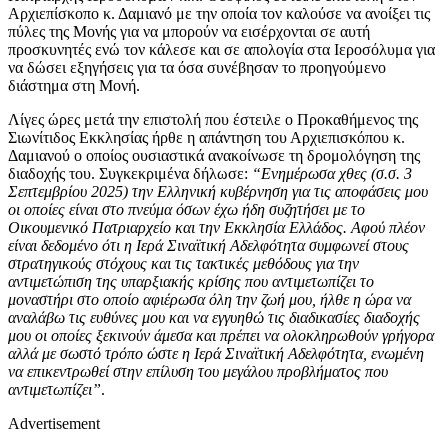
Αρχιεπίσκοπο κ. Δαμιανό με την οποία τον καλούσε να ανοίξει τις
πύλες της Μονής για να μπορούν να εισέρχονται σε αυτή
προσκυνητές ενώ τον κάλεσε και σε απολογία στα Ιεροσόλυμα για
να δώσει εξηγήσεις για τα όσα συνέβησαν το προηγούμενο
διάστημα στη Μονή.
Λίγες ώρες μετά την επιστολή που έστειλε ο Προκαθήμενος της
Σιωνίτιδος Εκκλησίας ήρθε η απάντηση του Αρχιεπισκόπου κ.
Δαμιανού ο οποίος ουσιαστικά ανακοίνωσε τη δρομολόγηση της
διαδοχής του. Συγκεκριμένα δήλωσε:
“Ενημέρωσα χθες (σ.σ. 3
Σεπτεμβρίου 2025) την Ελληνική κυβέρνηση για τις αποφάσεις μου
οι οποίες είναι στο πνεύμα όσων έχω ήδη συζητήσει με το
Οικουμενικό Πατριαρχείο και την Εκκλησία Ελλάδος. Αφού πλέον
είναι δεδομένο ότι η Ιερά Σιναϊτική Αδελφότητα συμφωνεί στους
στρατηγικούς στόχους και τις τακτικές μεθόδους για την
αντιμετώπιση της υπαρξιακής κρίσης που αντιμετωπίζει το
μοναστήρι στο οποίο αφιέρωσα όλη την ζωή μου, ήλθε η ώρα να
αναλάβω τις ευθύνες μου και να εγγυηθώ τις διαδικασίες διαδοχής
μου οι οποίες ξεκινούν άμεσα και πρέπει να ολοκληρωθούν γρήγορα
αλλά με σωστό τρόπο ώστε η Ιερά Σιναϊτική Αδελφότητα, ενωμένη
να επικεντρωθεί στην επίλυση του μεγάλου προβλήματος που
αντιμετωπίζει”
.
Advertisement