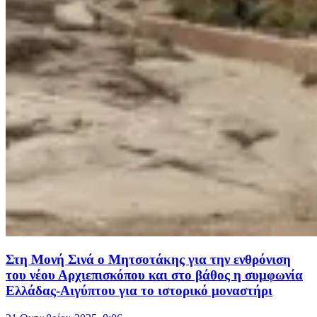
Στη Μονή Σινά ο Μητσοτάκης για την ενθρόνιση
του νέου Αρχιεπισκόπου και στο βάθος η συμφωνία
Ελλάδας-Αιγύπτου για το ιστορικό μοναστήρι