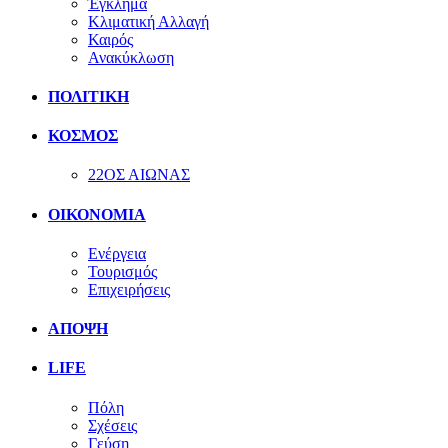
Έγκλημα
Κλιματική Αλλαγή
Καιρός
Ανακύκλωση
ΠΟΛΙΤΙΚΗ
ΚΟΣΜΟΣ
22ΟΣ ΑΙΩΝΑΣ
ΟΙΚΟΝΟΜΙΑ
Ενέργεια
Τουρισμός
Επιχειρήσεις
ΑΠΟΨΗ
LIFE
Πόλη
Σχέσεις
Γεύση