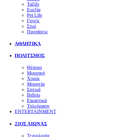
Ταξίδι
Ευεξία
Pet Life
Γονείς
Στυλ
Προτάσεις
ΑΘΛΗΤΙΚΑ
ΠΟΛΙΤΣΜΟΣ
Θέατρο
Μουσική
Χορός
Μουσεία
Σινεμά
Βιβλίο
Εικαστικά
Τηλεόραση
ENTERTAINMENT
22ΟΣ ΑΙΩΝΑΣ
Τεχνολογία