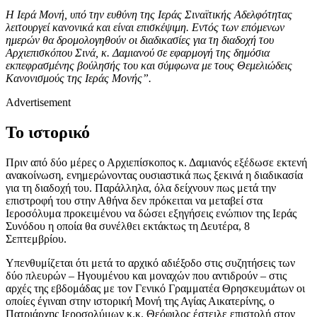
Η Ιερά Μονή, υπό την ευθύνη της Ιεράς Σιναϊτικής Αδελφότητας
λειτουργεί κανονικά και είναι επισκέψιμη. Εντός των επόμενων
ημερών θα δρομολογηθούν οι διαδικασίες για τη διαδοχή του
Αρχιεπισκόπου Σινά, κ. Δαμιανού σε εφαρμογή της δημόσια
εκπεφρασμένης βούλησής του και σύμφωνα με τους Θεμελιώδεις
Κανονισμούς της Ιεράς Μονής”.
Advertisement
Το ιστορικό
Πριν από δύο μέρες ο Αρχιεπίσκοπος κ. Δαμιανός εξέδωσε εκτενή
ανακοίνωση, ενημερώνοντας ουσιαστικά πως ξεκινά η διαδικασία
για τη διαδοχή του. Παράλληλα, όλα δείχνουν πως μετά την
επιστροφή του στην Αθήνα δεν πρόκειται να μεταβεί στα
Ιεροσόλυμα προκειμένου να δώσει εξηγήσεις ενώπιον της Ιεράς
Συνόδου η οποία θα συνέλθει εκτάκτως τη Δευτέρα, 8
Σεπτεμβρίου.
Υπενθυμίζεται ότι μετά το αρχικό αδιέξοδο στις συζητήσεις των
δύο πλευρών – Ηγουμένου και μοναχών που αντιδρούν – στις
αρχές της εβδομάδας με τον Γενικό Γραμματέα Θρησκευμάτων οι
οποίες έγιναn στην ιστορική Μονή της Αγίας Αικατερίνης, ο
Πατριάρχης Ιεροσολύμων κ.κ. Θεόφιλος έστειλε επιστολή στον