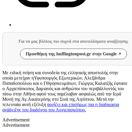
Για να μας βλέπεις πιο συχνά στα αποτελέσματα αναζήτησης
Προσθήκη της huffingtonpost.gr στην Google
Με ειδική πτήση και συνοδεία της ελληνικής αποστολής στην
οποία μετείχαν ηΥφυπουργός Εξωτερικών, Αλεξάνδρα
Παπαδοπούλου και ο ΓΘρησκευμάτων, Γιώργος Καλατζής έφτασε
ο Aρχιεπίσκοπος Δαμιανός και ανθρώποι του περιβάλλοντός του
πίσω στην Αθήνα αφού τους παρέλαβαν ασφαλώς από την Ιερά
Μονή της Αγ.Αικατερίνης στο Σινά της Αιγύπτου. Μετά την
τελευταία αυτή εξέλιξη
αρχίζει και επισήμως πια η διαδικασια
ανάδειξης του διαδόχου του Αρχιεπισκόπου.
Advertisement
Advertisement