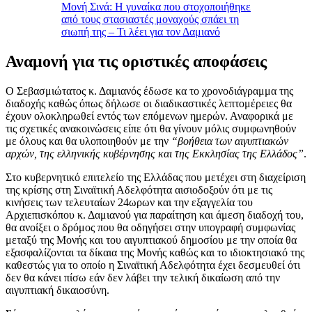
Μονή Σινά: Η γυναίκα που στοχοποιήθηκε
από τους στασιαστές μοναχούς σπάει τη
σιωπή της – Τι λέει για τον Δαμιανό
Αναμονή για τις οριστικές αποφάσεις
Ο Σεβασμιώτατος κ. Δαμιανός έδωσε κα το χρονοδιάγραμμα της
διαδοχής καθώς όπως δήλωσε οι διαδικαστικές λεπτομέρειες θα
έχουν ολοκληρωθεί εντός των επόμενων ημερών. Αναφορικά με
τις σχετικές ανακοινώσεις είπε ότι θα γίνουν μόλις συμφωνηθούν
με όλους και θα υλοποιηθούν με την
“βοήθεια των αιγυπτιακών
αρχών, της ελληνικής κυβέρνησης και της Εκκλησίας της Ελλάδος”
.
Στο κυβερνητικό επιτελείο της Ελλάδας που μετέχει στη διαχείριση
της κρίσης στη Σιναϊτική Αδελφότητα αισιοδοξούν ότι με τις
κινήσεις των τελευταίων 24ωρων και την εξαγγελία του
Αρχιεπισκόπου κ. Δαμιανού για παραίτηση και άμεση διαδοχή του,
θα ανοίξει ο δρόμος που θα οδηγήσει στην υπογραφή συμφωνίας
μεταξύ της Μονής και του αιγυπτιακού δημοσίου με την οποία θα
εξασφαλίζονται τα δίκαια της Μονής καθώς και το ιδιοκτησιακό της
καθεστώς για το οποίο η Σιναϊτική Αδελφότητα έχει δεσμευθεί ότι
δεν θα κάνει πίσω εάν δεν λάβει την τελική δικαίωση από την
αιγυπτιακή δικαιοσύνη.