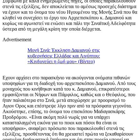
Σύμφωνα με καλά ενημερωμένες πηγές, οι οποίες παρακολουθούν
στενά τις εξελίξεις, δεν αποκλείεται το αμέσως προσεχές διάστημα
να έχουν και το όνομα του νέου Ηγουμένου της Μονής Σινά που θα
κληθεί να συνεχίσει το έργο του Αρχιεπισκόπου κ. Δαμιανού και
κυρίως να αγωνιστεί να ενώσει και πάλι την Σιναϊτική Αδελφότητα
ύστερα από τη μεγάλη κρίση την οποία διέρχεται.
Advertisement
Μονή Σινά: Έκκληση Δαμιανού στις
κυβερνήσεις Ελλάδας και Αιγύπτου:
«Κινδυνεύει η ζωή μου» (Βίντεο)
Εχουν αρχίσει στο παρασκήνιο να ακούγονται ονόματα πιθανών
υποψηφίων για τη διαδοχή του αρχιεπισκόπου Δαμιανού. Από τους
μοναχούς που κινήθηκαν κατά του κ. Δαμιανού, επικρατέστεροι
εμφανίζονται οι Νήφων και Πάμφιλος, καθώς και ο Θεόφιλος, που
ήταν παλαιότερα στο Σινά, μετά αποχώρησε με προορισμό το
Αγιον Ορος και επέστρεψε λίγο πριν από τα πρόσφατα γεγονότα.
Ακούστηκε, επίσης, το όνομα του επισκόπου Μαδαγασκάρης
Προδρόμου. «Είναι ακόμη πολύ νωρίς για να υπάρχει
κατασταλαγμένη εικόνα για το ποιοι και πόσοι θα είναι οι
υποψήφιοι», αναφέρει πρόσωπο που παρακολουθεί στενά τις
εξελίξεις, προσθέτοντας ότι θα χρειαστεί πρώτα να ξεκαθαρίσουν
ορισμένα διαδικαστικά ζητήματα και ότι στην πορεία μπορεί να