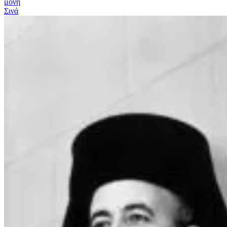
μονή
Σινά