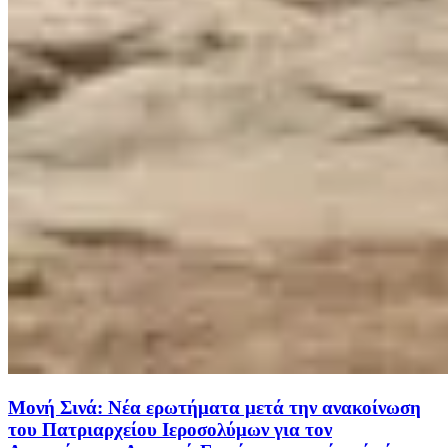
Μονή Σινά: Νέα ερωτήματα μετά την ανακοίνωση
του Πατριαρχείου Ιεροσολύμων για τον