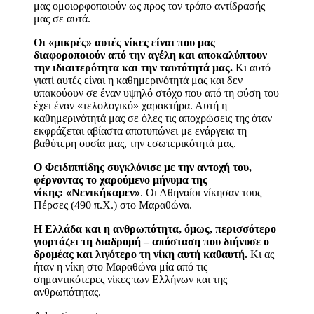
μας ομοιορφοποιούν ως προς τον τρόπο αντίδρασής
μας σε αυτά.
Οι «μικρές» αυτές νίκες είναι που μας
διαφοροποιούν από την αγέλη και αποκαλύπτουν
την ιδιαιτερότητα και την ταυτότητά μας.
Κι αυτό
γιατί αυτές είναι η καθημερινότητά μας και δεν
υπακούουν σε έναν υψηλό στόχο που από τη φύση του
έχει έναν «τελολογικό» χαρακτήρα. Αυτή η
καθημερινότητά μας σε όλες τις αποχρώσεις της όταν
εκφράζεται αβίαστα αποτυπώνει με ενάργεια τη
βαθύτερη ουσία μας, την εσωτερικότητά μας.
Ο Φειδιππίδης συγκλόνισε με την αντοχή του,
φέρνοντας το χαρούμενο μήνυμα της
νίκης: «Νενικήκαμεν»
. Οι Αθηναίοι νίκησαν τους
Πέρσες (490 π.Χ.) στο Μαραθώνα.
Η Ελλάδα και η ανθρωπότητα, όμως, περισσότερο
γιορτάζει τη διαδρομή – απόσταση που διήνυσε ο
δρομέας και λιγότερο τη νίκη αυτή καθαυτή.
Κι ας
ήταν η νίκη στο Μαραθώνα μία από τις
σημαντικότερες νίκες των Ελλήνων και της
ανθρωπότητας.