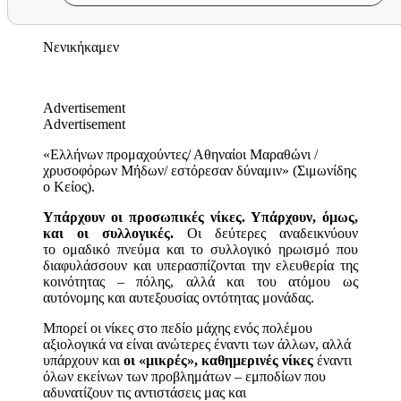
Νενικήκαμεν
Advertisement
Advertisement
«Ελλήνων προμαχούντες/ Αθηναίοι Μαραθώνι /
χρυσοφόρων Μήδων/ εστόρεσαν δύναμιν» (Σιμωνίδης
ο Κείος).
Υπάρχουν οι προσωπικές νίκες. Υπάρχουν, όμως,
και οι συλλογικές.
Οι δεύτερες αναδεικνύουν
το ομαδικό πνεύμα και το συλλογικό ηρωισμό που
διαφυλάσσουν και υπερασπίζονται την ελευθερία της
κοινότητας – πόλης, αλλά και του ατόμου ως
αυτόνομης και αυτεξουσίας οντότητας μονάδας.
Μπορεί οι νίκες στο πεδίο μάχης ενός πολέμου
αξιολογικά να είναι ανώτερες έναντι των άλλων, αλλά
υπάρχουν και
οι «μικρές», καθημερινές νίκες
έναντι
όλων εκείνων των προβλημάτων – εμποδίων που
αδυνατίζουν τις αντιστάσεις μας και