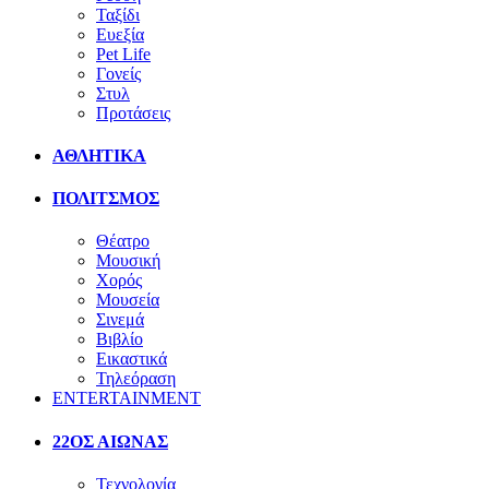
Ταξίδι
Ευεξία
Pet Life
Γονείς
Στυλ
Προτάσεις
ΑΘΛΗΤΙΚΑ
ΠΟΛΙΤΣΜΟΣ
Θέατρο
Μουσική
Χορός
Μουσεία
Σινεμά
Βιβλίο
Εικαστικά
Τηλεόραση
ENTERTAINMENT
22ΟΣ ΑΙΩΝΑΣ
Τεχνολογία