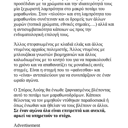
προσέδιδαν με τα χρώματα και την ιδιαιτερότητά τους
μία ξεχωριστή λαμπρότητα στο μακρύ ποτάμι του
μαραθωνίου. Στον «πλούτο» και στη λαμπρότητα του
μαραθωνίου συνέτειναν και οι δρομείς των άλλων
χωρών (τοπικά χρώματα, εθνικές σημαίες….) αλλά και
η αντισυμβατικότητα κάποιων ως προς την
ενδυματολογική επιλογή τους.
Άλλος στεφανωμένος με κλαδιά ελιάς και άλλος
ντυμένος αρχαίος πολεμιστής. Άλλος ντυμένος με
μπλουζάκια γνωστών βιομηχανιών και άλλος
καλωδιωμένος με το κινητό του για να παρακολουθεί
το χρόνο και να απαθανατίζει τις μοναδικές αυτές
στιγμές. Είναι η στιγμή που το «φαίνεσθαι» και
το «είναι» αντιπαλεύουν για να συνυπάρξουν σε έναν
ωραίο αγώνα.
Ο Σπύρος Λούης θα ένιωθε ξαφνιασμένος βλέποντας
αυτό το ποτάμι των μαραθωνοδρόμων. Κάποιοι
θέλοντας να τον μιμηθούν ντύθηκαν παραδοσιακά ή
όπως ένιωθαν και ήθελαν να τους βλέπουν οι άλλοι.
Σε έναν αγώνα όλα είναι επιτρεπτά και ανεκτά,
αρκεί να υπηρετούν το στόχο.
Advertisement