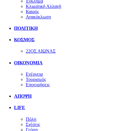
Έγκλημα
Κλιματική Αλλαγή
Καιρός
Ανακύκλωση
ΠΟΛΙΤΙΚΗ
ΚΟΣΜΟΣ
22ΟΣ ΑΙΩΝΑΣ
ΟΙΚΟΝΟΜΙΑ
Ενέργεια
Τουρισμός
Επιχειρήσεις
ΑΠΟΨΗ
LIFE
Πόλη
Σχέσεις
Γεύση