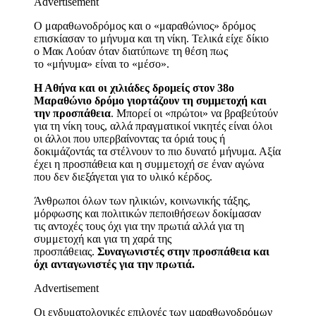
Advertisement
Ο μαραθωνοδρόμος και ο «μαραθώνιος» δρόμος
επισκίασαν το μήνυμα και τη νίκη. Τελικά είχε δίκιο
ο Μακ Λούαν όταν διατύπωνε τη θέση πως
το «μήνυμα» είναι το «μέσο».
Η Αθήνα και οι χιλιάδες δρομείς στον 38ο
Μαραθώνιο δρόμο γιορτάζουν τη συμμετοχή και
την προσπάθεια
. Μπορεί οι «πρώτοι» να βραβεύτούν
για τη νίκη τους, αλλά πραγματικοί νικητές είναι όλοι
οι άλλοι που υπερβαίνοντας τα όριά τους ή
δοκιμάζοντάς τα στέλνουν το πιο δυνατό μήνυμα. Αξία
έχει η προσπάθεια και η συμμετοχή σε έναν αγώνα
που δεν διεξάγεται για το υλικό κέρδος.
Άνθρωποι όλων των ηλικιών, κοινωνικής τάξης,
μόρφωσης και πολιτικών πεποιθήσεων δοκίμασαν
τις αντοχές τους όχι για την πρωτιά αλλά για τη
συμμετοχή και για τη χαρά της
προσπάθειας.
Συναγωνιστές στην προσπάθεια και
όχι ανταγωνιστές για την πρωτιά.
Advertisement
Οι ενδυματολογικές επιλογές των μαραθωνοδρόμων